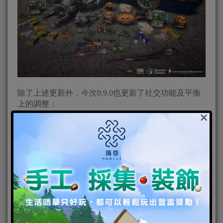
除了上述更新外，今次0.9.0也更新了社交功能及平衡
上的調整：
×
●優化比賽配對 ─ 改善配對玩家的時間及優先配對使
用相同語言的玩家
●觀眾模式 ─ 玩家現在可以觀看對手比賽直至完結為
止。
●戰隊挑戰 ─ 現在戰隊只可以有最多6個玩家，以戰隊
方式可以報名參加資格賽、團隊賽及最終決賽以獲得
獨特獎勵。
●新武器及載具 ─ QBU DMR rifle及Rony貨車將會出現
於雨林地帶(Sanhok)
●優化遊戲表現 ─ 延遲(lag)、無故停止遊戲及遊戲載入