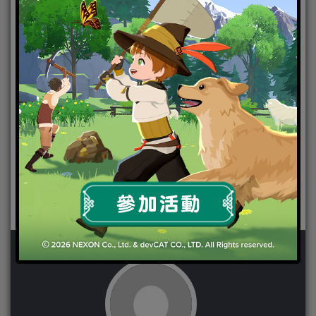
時間都已經改善。另外，人物的動作、彈道、遊戲
bugs及其他系統都已經優化處理。
●遊戲平衡 ─ 子彈擴散範圍的準確度，武器及載具的
噪音、部份武器的十字准星設計也已經進行優化。
想知道更多細節，請點擊影片以獲得更多《PUBG
MOBILE》 0.9.0 版的更新。
專頁連結:
https://pubgmobile.com/en/event/halloweeks/?
utm_source=090PR
0.9.0 更新資料片: https://www.youtube.com/watch?
v=Dbmw2MLegF4