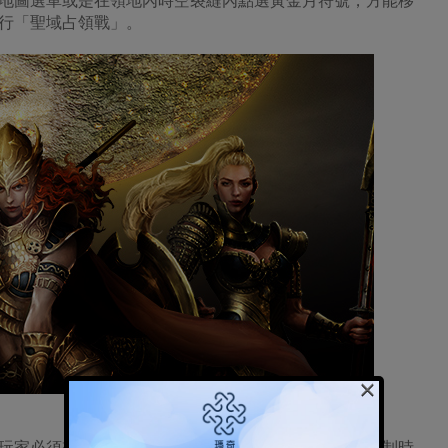
地圖選單或是在領地內時空裂縫內點選黃金月符號，方能移
行「聖域占領戰」。
×
玩家必須想辦法在限制時間內佔領「金色聖域」。在限制時