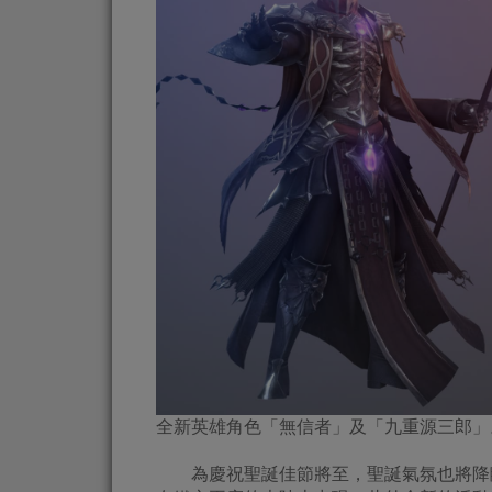
全新英雄角色「無信者」及「九重源三郎」
為慶祝聖誕佳節將至，聖誕氣氛也將降臨