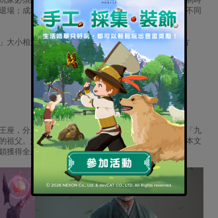
退場；成功佔領金色聖域的玩家，依照聖域等級將獲得不同
大小相近，黃金月的核心建築物金色聖域大小是1個方
座，分別是「無信者」及「九重源三郎」。源三郎是「九
的祖父。源三郎的出現代表著鐵之王座世界也衍伸到日本文
鎖獲得全新日本領主頭像。