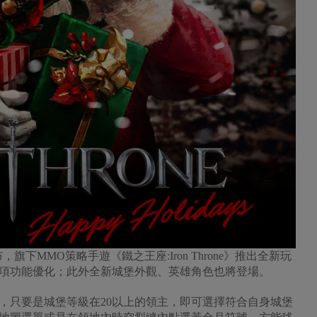
4日)宣布，旗下MMO策略手遊《鐵之王座:Iron Throne》推出全新玩
項功能優化；此外全新城堡外觀、英雄角色也將登場。
只要是城堡等級在20以上的領主，即可選擇符合自身城堡