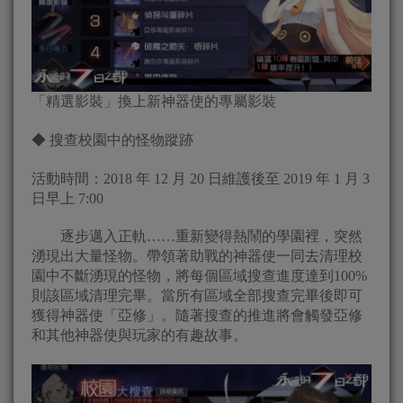
「精選影裝」換上新神器使的專屬影裝
◆ 搜查校園中的怪物蹤跡
活動時間：2018 年 12 月 20 日維護後至 2019 年 1 月 3
日早上 7:00
逐步邁入正軌……重新變得熱鬧的學園裡，突然
湧現出大量怪物。帶領著助戰的神器使一同去清理校
園中不斷湧現的怪物，將每個區域搜查進度達到100%
則該區域清理完畢。當所有區域全部搜查完畢後即可
獲得神器使「亞修」。隨著搜查的推進將會觸發亞修
和其他神器使與玩家的有趣故事。