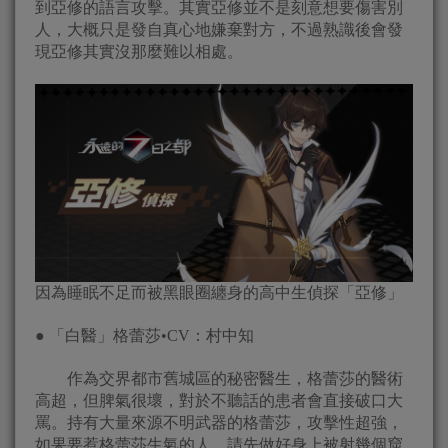
到亞修的語言攻擊。其實亞修並不是刻意想要傷害別
人，大概只是發自真心地嫌棄對方，不過熟識後會發
現亞修其實沒那麼難以相處。
因為睡眠不足而被黑眼圈纏身的高中生偵探「亞修」
● 「白醫」格蕾莎•CV：村中知
作為交界都市舊城區的秘密醫生，格蕾莎的醫術
高超，但脾氣很壞，對於不聽話的患者會直接破口大
罵。持有大量來源不明武器的格蕾莎，攻擊性超強，
如果要惹格蕾莎生氣的人，請先做好身上被射幾個窟