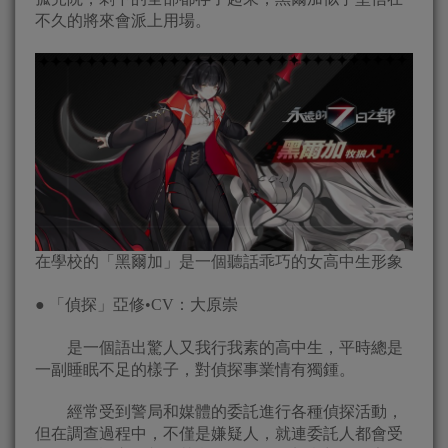
不久的將來會派上用場。
在學校的「黑爾加」是一個聽話乖巧的女高中生形象
● 「偵探」亞修•CV：大原崇
是一個語出驚人又我行我素的高中生，平時總是
一副睡眠不足的樣子，對偵探事業情有獨鍾。
經常受到警局和媒體的委託進行各種偵探活動，
但在調查過程中，不僅是嫌疑人，就連委託人都會受