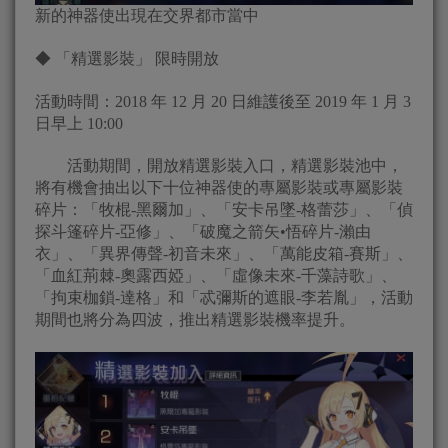
新的神器使出現在交界都市當中
◆ 「精選影裝」 限時開放
活動時間：2018 年 12 月 20 日維護後至 2019 年 1 月 3
日早上 10:00
活動期間，開放精選影裝入口，精選影裝池中，
將有機會抽出以下十位神器使的專屬影裝或專屬影裝
碎片：「牧棍-黑爾加」、「安卡吊墜-格蕾莎」、「偵
探斗篷碎片-亞修」、「破魔之箭矢•悟碎片-瀨由
衣」、「異界傳聲-初音未來」、「萬能皮箱-賽斯」、
「血紅荊棘-奧露西婭」、「虛像未來-千藻詩歌」、
「拘束枷鎖-達格」和「忒彌斯的遮眼-李若胤」，活動
期間也將分為四波，推出精選影裝機率提升。