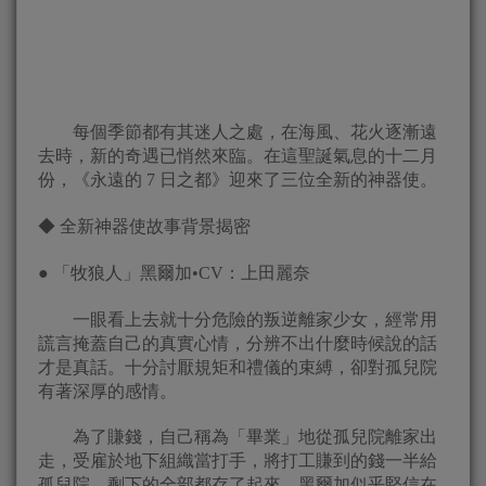
每個季節都有其迷人之處，在海風、花火逐漸遠
去時，新的奇遇已悄然來臨。在這聖誕氣息的十二月
份，《永遠的 7 日之都》迎來了三位全新的神器使。
◆ 全新神器使故事背景揭密
● 「牧狼人」黑爾加•CV：上田麗奈
一眼看上去就十分危險的叛逆離家少女，經常用
謊言掩蓋自己的真實心情，分辨不出什麼時候說的話
才是真話。十分討厭規矩和禮儀的束縛，卻對孤兒院
有著深厚的感情。
為了賺錢，自己稱為「畢業」地從孤兒院離家出
走，受雇於地下組織當打手，將打工賺到的錢一半給
孤兒院，剩下的全部都存了起來，黑爾加似乎堅信在