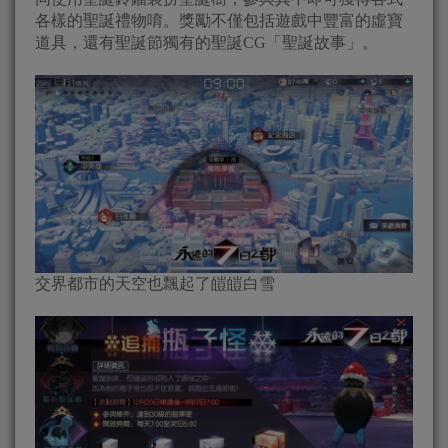
各樣的聖誕禮物唷。獎勵不僅包括遊戲中豐富的虛寶
道具，還有聖誕節獨有的聖誕CG「聖誕故事」。
交界都市的天空也飄起了皚皚白雪