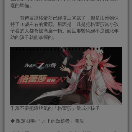
窿的準備。
有傳言說格蕾莎已經接近30歲了，但是用藥物保
持了10歲左右的童顏。原因是，凡是把格蕾莎當小孩
子看的人都會被痛扁一頓。而且那醫術絕不是如此年
幼的孩子就能掌握的。
千萬不要把壞脾氣的「格蕾莎」當成小孩子
◆ 限定召唤•「月下的叛逆者」開放