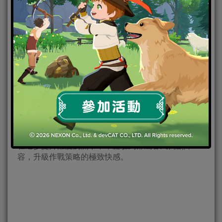
龍成網路於今（21）日宣布，獲得由 Hypergryph 鷹角
網絡製作研發的《明日方舟》台港澳地區代理權，同
時宣佈參展 2019 台北國際電玩展，展會現場計畫開放
試玩區，供玩家搶先體驗。
官方表示，本作是一款建構於原創世界觀的策略手機
遊戲，以進階式的「塔防」作為核心戰鬥玩法，並融
入角色扮演及劇情等元素。玩家於招募幹員後，即可
在逐步提升難度的關卡中，體驗到部屬各式獨創陣
容，升級作戰策略的極致快感。