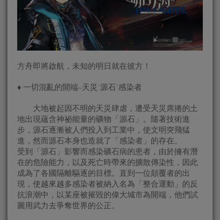
方舟即將啟航，未知的明日就在彼方！
♦ 一切混亂的開端–天災˙源石˙感染者
大地被起因不明的天災肆虐，遭受天災席捲的土
地出現蘊含神祕能量的礦物「源石」。隨著技術進
步，源石逐漸被人們投入到工業中，使文明突飛猛
進，然而源石本身也造就了「感染者」的存在。
受到「源石」影響而感染礦石病的患者，由於擁有潛
在的危險能力，以及死亡時帶來的擴散傳染性，因此
成為了各國隔離驅逐的目標。直到一位顛覆者的出
現，使越來越多感染者被納入名為「整合運動」的反
抗浪潮中，以某座被摧毀的偉大城市為開端，他們試
圖用武力去爭奪世界的公正。