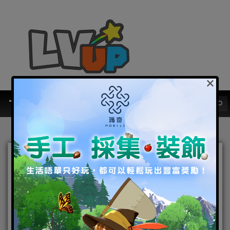
×
《明日方舟》台港澳代理權
確定 玩家可於 2019 台北國
際電玩展 搶先試玩
2018-12-21
|
Android
,
IOS
,
好康活動
,
手機遊戲
,
焦點新聞
明日方舟