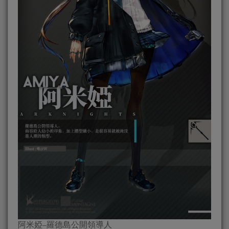
阿米婭–羅德島公開領導人