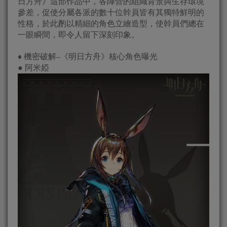
日方舟》這部作品中，各陣營的組織背景與生存環境
參差，促使分屬各派的數十位幹員皆有其獨特鮮明的
性格，於此酌以精細的角色立繪造型，使幹員們總在
一眼瞬間，即令人留下深刻印象。
♦ 機密破解–《明日方舟》核心角色曝光
● 阿米婭