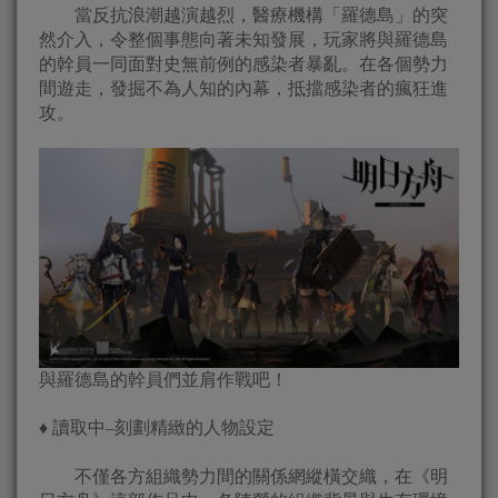
當反抗浪潮越演越烈，醫療機構「羅德島」的突
然介入，令整個事態向著未知發展，玩家將與羅德島
的幹員一同面對史無前例的感染者暴亂。在各個勢力
間遊走，發掘不為人知的內幕，抵擋感染者的瘋狂進
攻。
與羅德島的幹員們並肩作戰吧！
♦ 讀取中–刻劃精緻的人物設定
不僅各方組織勢力間的關係網縱橫交織，在《明