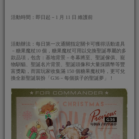
活動時間：即日起－1 月 11 日 維護前
活動辦法：每日第一次通關指定關卡可獲得活動道具
－糖果魔杖10 個，糖果魔杖可用以兌換聖誕專屬的多
款品項，包含：基地背景－冬幕將至、聖誕傢俱、寵
物馴貓、聖誕名片背景、聖誕頭像和大量採購幣等豐
富獎勵，而當玩家收集滿 150 個糖果魔杖時，更可兌
換全新聖誕裝扮「G36－每個孩子的聖誕夢」！