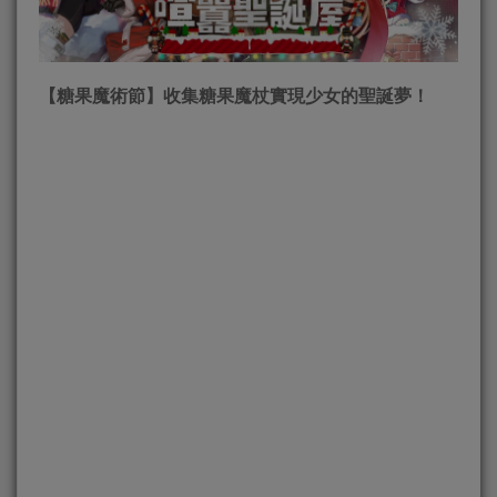
【
糖果魔術節
】收集糖果魔杖實現少女的
聖誕夢
！