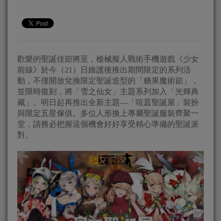
歡樂的聖誕佳節將至，槍械擬人戰術手機遊戲《少女
前線》於今（21）日維護後推出期間限定的系列活
動，不僅開放兌換限定聖誕造型的「糖果魔術節」，
並限時復刻，將「雪之仙女」主題系列加入「光輝典
藏」。明日起再推出全新主題—「喧囂聖誕屋」裝扮
與限定五星傢俱。多位人形換上專屬聖誕服裝齊聚一
堂，請務必把握這個機會好好享受精心準備的聖誕派
對。