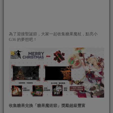
為了迎接聖誕節，大家一起收集糖果魔杖，點亮小
G36 的夢想吧！
收集糖果兌換「
糖果魔術節
」獎勵超級豐富