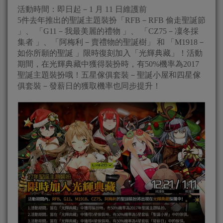
活動時間：即日起－1 月 11 日維護前
5件去年推出的聖誕主題裝扮「RFB－RFB 偷走聖誕節
」、 「G11－我最美麗的禮物 」、 「CZ75－凜冬採
集者 」、「阿梅利－賣禮物的聖誕樹」 和 「M1918－
如你所願的聖誕 」限時復刻加入「光輝典藏」！活動
期間，在光輝典藏中獲得裝扮時，有50%機率為2017
聖誕主題裝扮哦！五星傢俱套裝－聖誕小屋和四星傢
俱套裝－發薪日的獲取機率也同步提升！