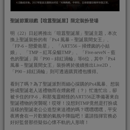
聖誕節重頭戲【
喧囂聖誕屋
】
限定裝扮登場
明（22）日起將推出「喧囂聖誕屋」聖誕主題，本次
換上聖誕裝扮的有「Px4 風暴－聖誕晨間女王」、
「FP-6－戀愛衛星」、「ART556－掃煙囪的小姑
娘」、「TMP－紅耳朵貓TMP」、「Five-seveN－藍
色的聖誕」與「P90－緋紅渦輪」等6位，其中「Px4
風暴－聖誕晨間女王」裝扮將於後續推出Live2D，
「P90－緋紅渦輪」則可透過購買禮包獲得。
看到了嗎？為了聖誕派對而細心採購的Px4風暴、想裝
扮成聖誕老人送禮物而在煙囪裡（？）忙進忙出，卻
被卡住的FP-6，和那鬼靈精怪的ART556正準備著來自
聖誕禮物的突襲呢！哎呀！沒想到TMP竟然是打扮成
這樣的聖誕老公公造型來送禮的嗎？嘿嘿嘿嘿，平安
夜將會在一片歡樂的氣氛中降臨吧！還請指揮官務必
好好監督那些疑似心懷不軌的人形唷！