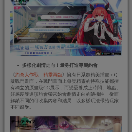
多樣化劇情走向！量身打造專屬約會
《
約會大作戰：精靈再臨
》擁有日系超精美插畫＋Q
版戰鬥畫面，在戰鬥畫面上每隻精靈的特殊技能都擁
有獨立的原畫級CG展示，而戀愛養成上時間、地點、
好感度等選項均會帶來約會劇情走向的隨機性，從而
解鎖不同的可收集內容和結局，以多樣玩法帶給玩家
不同感受。