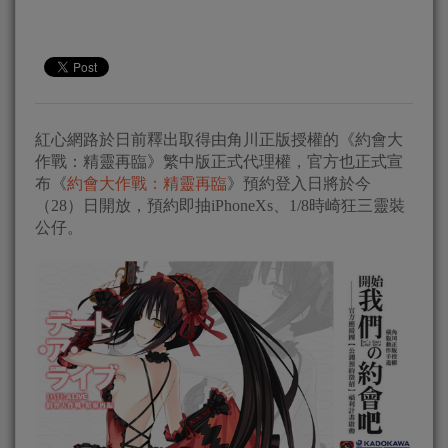
紅心網路於日前釋出取得由角川正版授權的《約會大
作戰：精靈再臨》繁中版正式代理權，官方也正式宣
布《
約會大作戰：精靈再臨
》預約登入日將於今
（28）日開放，預約即抽iPhoneXs、1/8時崎狂三靈裝
公仔。