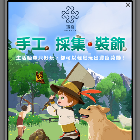
×
《
約會大作戰：精靈再臨
》即日起預約登入即送超值
好禮，高清晰的狂三正在等著你！最新消息請關注官
方粉絲專頁，將會有後續的消息以及福利呦。
預約登入頁:http://datealive.heartsnet.tw/register
巴哈姆特討論區:
https://forum.gamer.com.tw/A.php?
bsn=35230
官方粉絲
團:
https://www.facebook.com/DATEALIVE.MOBILE/