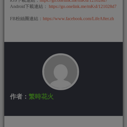
iOS下載連結：
https://go.onelink.me/mKsI/121028d7
Android下載連結：
https://go.onelink.me/mKsI/121028d7
FB粉絲團連結：
https://www.facebook.com/LifeAfter.zh
作者：
繁時花火