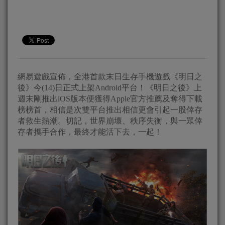
網易遊戲宣佈，全港首款末日生存手機遊戲《明日之
後》今(14)日正式上架Android平台！《明日之後》上
週末剛推出iOS版本便獲得Apple官方推薦及奪得下載
榜榜首，相信是次雙平台推出相信更會引起一股倖存
者救生熱潮。切記，世界崩壞、秩序失衡，與一眾倖
存者攜手合作，最終才能活下去，一起！