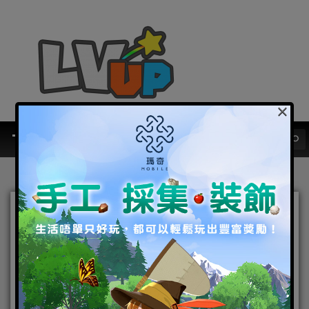
×
熱爆末日生存遊戲《明日之
後》抵港即登iOS榜首！
Android版本今日正式上
架！