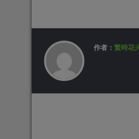
作者：
繁時花