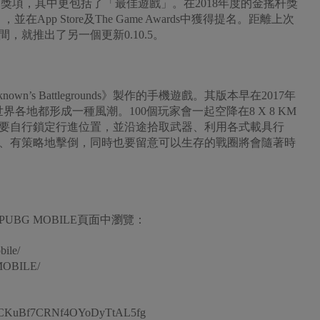
s獲得三個獎項，其中更包括了「最佳遊戲」。在2018年度的金搖杆獎
戲」，並在App Store及The Game Awards中獲得提名。距離上次
就推出了另一個更新0.10.5。
known’s Battlegrounds》製作的手機遊戲。其版本早在2017年
世界各地都形成一種風潮。100個玩家會一起空降在8 X 8 KM
要自行鎖定行進位置，並沿途拾取武器、利用各式載具行
、有策略地擊倒，同時也要留意可以生存的戰圈將會隨著時
BG MOBILE頁面中瀏覽：
ile/
MOBILE/
l/UCKuBf7CRNf4OYoDyTtAL5fg