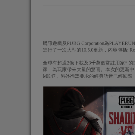
騰訊遊戲及PUBG Corporation為PLAYERUN
進行了一次大型的10.5.0更新，內容包括: Roy
全球有超過2億下載及3千萬個常註用家* 的P
家，為玩家帶來大量的驚喜。本次的更新中
MK47，另外徇眾要求的經典語音已經回