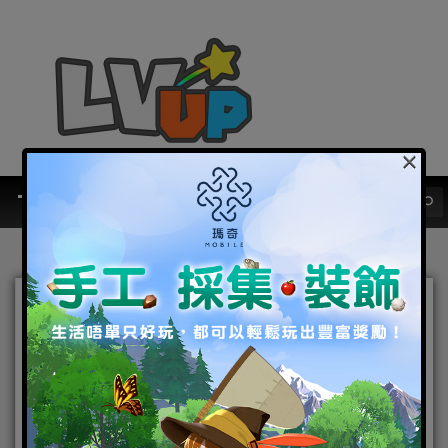
×
網石公司獲選2018全球前五
大遊戲發行商 今年將推出
《BTS World》等多款遊戲
2019-01-23
|
Android
,
IOS
,
好康活動
,
手機遊戲
,
焦點新聞
網石