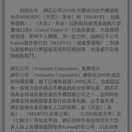
回顧去年，網石公司2018年大獲成功的手機遊戲
包含MMORPG《天堂2：革命》和《MARVEL：超級
爭霸戰》。《天堂2：革命》以創新技術透過遊戲引擎
魔域幻境4（Unreal Engine 4）打造高畫質、大規模開
放領域、即時千人團戰。另一款力作、由網石子公司
Kabam製作發行的《MARVEL：超級爭霸戰》，則讓
玩家能夠自行將超級英雄和惡棍組隊，在漫威宇宙展
開精彩戰鬥。
網石公司（Netmarble Corporation）集團簡介
網石公司 （Netmarble Corporation）總部在2000年成立
於韓國首爾，旗下已擁有超過5,000位員工。自創設以
來一直致力提供精品手機遊戲給全世界玩家。網石不
僅為全球成長最快速的手機遊戲公司之一，並同時扮
演著全球遊戲開發及發行的領導先驅。在手遊市場，
網石曾推出多款膾炙人口的遊戲，如《天堂2：革
命》、《MARVEL未來之戰》、《LINE旅遊大亨》及
《七騎士》等知名手遊。網石同時作為全球頂尖大型
多人線上免費遊戲開發商Kabam的母公司，以及領導