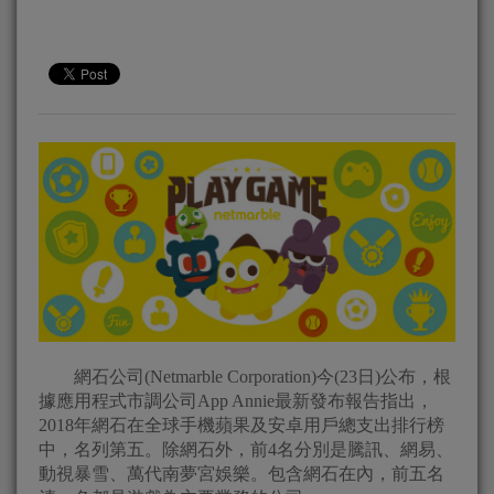
網石公司(Netmarble Corporation)今(23日)公布，根
據應用程式市調公司App Annie最新發布報告指出，
2018年網石在全球手機蘋果及安卓用戶總支出排行榜
中，名列第五。除網石外，前4名分別是騰訊、網易、
動視暴雪、萬代南夢宮娛樂。包含網石在內，前五名