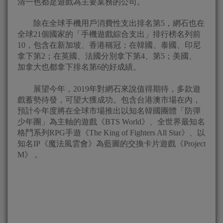
清一色都是遊戲為主要業務的公司。
除在全球手機用戶消費性支出排名第5，網石也在
全球21個國家的「手機遊戲綜合支出」排行榜名列前
10，包含在新加坡、香港稱冠；在韓國、泰國、印尼
拿下第2；在英國、法國分別拿下第4、第5；美國、
加拿大也都拿下排名第6的好成績。
展望今年，2019年對網石來說值得期待，多款遊
戲蓄勢待發，可望大獲成功。包含台港澳市場在內，
預計今年度將在全球市場推出以知名韓國團體「防彈
少年團」為主軸的遊戲《BTS World》、全世界最知名
格鬥系列RPG手遊《The King of Fighters All Star》、以
知名IP《魔法風雲會》為藍圖的交換卡片遊戲《Project
M》 。