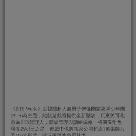
《BTS World》以韓國超人氣男子偶像團體防彈少年團
(BTS)為主題，此款遊戲將提供全新體驗，玩家將可化
身為BTS經理人，體驗管理與訓練偶像，將偶像角色
培養為明日之星。遊戲中也將獨家公開超過1萬張圖片
及100支影片，讓玩家更能身歷其境。