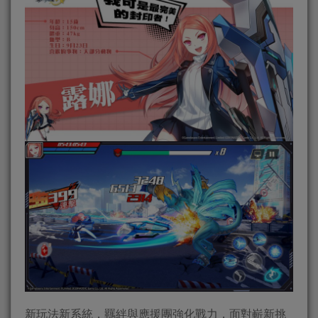
新玩法新系統，羈絆與應援團強化戰力，面對嶄新挑