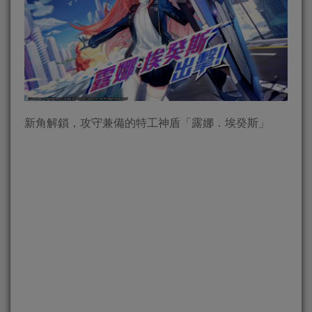
新角解鎖，攻守兼備的特工神盾「露娜．埃癸斯」