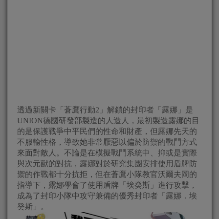
透過新關卡「蒼鷹行動2」解鎖的封印者「露娜」是
UNION德國研發部製造的人造人，最初製造露娜的目
的是保護戰爭中平民們的性命和財產，但露娜先天的
不服輸性格，導致她非常厭惡以偏於防禦的戰鬥方式
來面對敵人。不論是在模擬戰鬥系統中、抑或是實際
與次元獸的對抗，露娜對於研究集團安排使用盾牌防
禦的作戰都十分抗拒，但在蒼鷹小隊教官沃爾夫岡的
指導下，露娜學會了使用盾牌「埃癸斯」進行攻擊，
成為了封印小隊中攻守兼備的優秀封印者「露娜．埃
癸斯」。