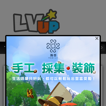
×
《封印者M》全新角色「露
娜」華麗出擊！ 雙系統新玩
法「羈絆」、「應援團」登
場！