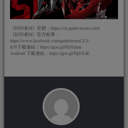
《封印者M》官網：https://cls.game-beans.com/
《封印者M》官方粉專：
https://www.facebook.com/gamebeansCLS/
iOS下載連結：https://goo.gl/HyHzkm
Android 下載連結：https://goo.gl/PgSX4E