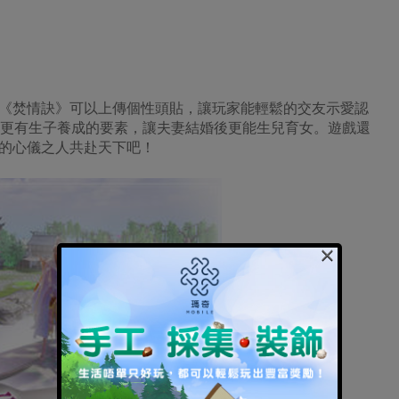
《焚情訣》可以上傳個性頭貼，讓玩家能輕鬆的交友示愛認
如此更有生子養成的要素，讓夫妻結婚後更能生兒育女。遊戲還
的心儀之人共赴天下吧！
×