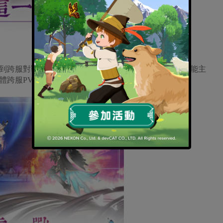
到跨服對戰都有，號召夥伴同時在線讓你戰個痛快！誰能主
體跨服PVP，角逐最強王者！