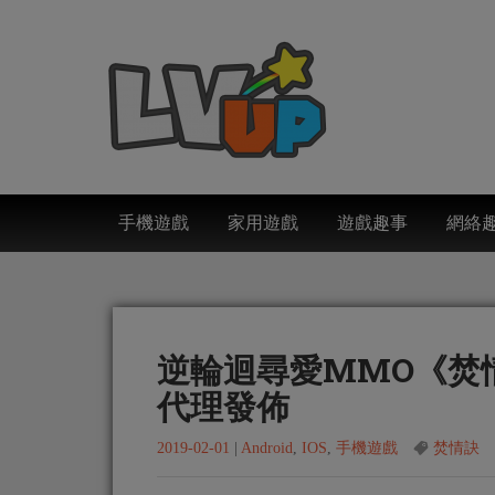
手機遊戲
家用遊戲
遊戲趣事
網絡
逆輪迴尋愛MMO《焚情訣
代理發佈
2019-02-01
|
Android
,
IOS
,
手機遊戲
焚情訣