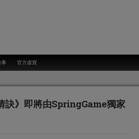
趣事
官方虛寶
》即將由SpringGame獨家