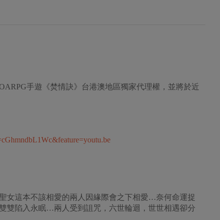
幻MMOARPG手遊《焚情訣》台港澳地區獨家代理權，並將於近
v=cGhmndbL1Wc&feature=youtu.be
聖女這本不該相愛的兩人因緣際會之下相愛…奈何命運捉
雙雙陷入永眠…兩人受到詛咒，六世輪迴，世世相遇卻分