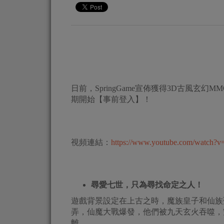
日前，SpringGame宣佈獲得3D古風玄
期開始【事前登入】！
視頻連結：
https://www.youtube.com/watch?
尋愛七世，只為尋找命定之人！
遊戲背景設定在上古之時，魔族皇子和仙族
弄，仙魔大戰爆發，他們被九天玄火吞噬，
離…