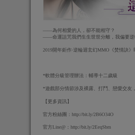
——為何相愛的人，卻不能相守？
——命運詛咒我們生生世世分離，我偏要逆
2019開年鉅作·逆輪迴玄幻MMO《焚情訣
*軟體分級管理辦法：輔導十二歲級
*遊戲部分情節涉及裸露、打鬥、戀愛交友
【更多資訊】
官方粉絲團：http://bit.ly/2B6O34O
官方Line@：http://bit.ly/2EeqSbm