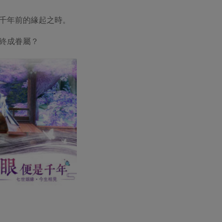
千年前的緣起之時。
終成眷屬？