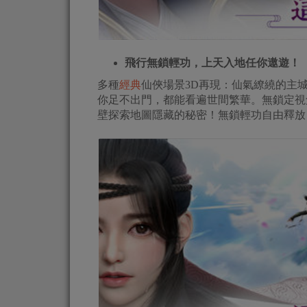
飛行無鎖輕功，上天入地任你遨遊！
多種
經典
仙俠場景3D再現：仙氣繚繞的主
你足不出門，都能看遍世間繁華。無鎖定視
壁探索地圖隱藏的秘密！無鎖輕功自由釋放