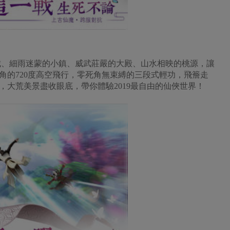
城、細雨迷蒙的小鎮、威武莊嚴的大殿、山水相映的桃源，讓
角的720度高空飛行，零死角無束縛的三段式輕功，飛簷走
，大荒美景盡收眼底，帶你體驗2019最自由的仙俠世界！