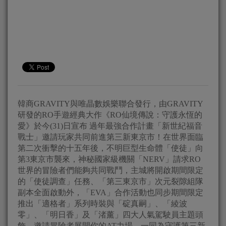
韓商GRAVITY與唯晶數娛樂聯合發行，由GRAVITY
研發的RO手遊經典大作《RO仙境傳說：守護永恆的
愛》於今(31)日宣布 過年最強合作計畫「新世紀福音
戰士」邀請玩家共同前進第三新東京市！在世界面臨
第二次衝擊的十五年後，不明巨型生命體「使徒」向
第3東京市襲來，神秘國家級機關「NERV」請求RO
世界的冒險者們能夠共同戰鬥，主城將開啟期間限定
的「使徒調查」任務、「第三東京市」次元裂隙組隊
副本全面啟動外，「EVA」合作活動也同步期間限定
推出「適格者」系列時裝與「碇真嗣」、「綾波
零」、「明日香」及「渚薰」四大人氣駕駛員主題頭
飾，邀請冒險者展開你的AT力場，一同為守護第三新