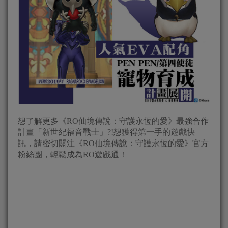
想了解更多《RO仙境傳說：守護永恆的愛》最強合作
計畫「新世紀福音戰士」?!想獲得第一手的遊戲快
訊，請密切關注《RO仙境傳說：守護永恆的愛》官方
粉絲團，輕鬆成為RO遊戲通！