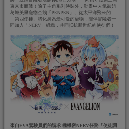
東京市而戰！除了主角系列時裝外，動畫中人氣御姐
葛城美里寵物企鵝「PENPEN」、從太平洋飛來的
「第四使徒」將化身為最可愛的寵物，陪伴冒險者一
同加入「NERV」組織，共同抵抗新世紀的使徒們！
來自
EVA
駕駛員們的請求 極機密
NERV
任務「使徒調