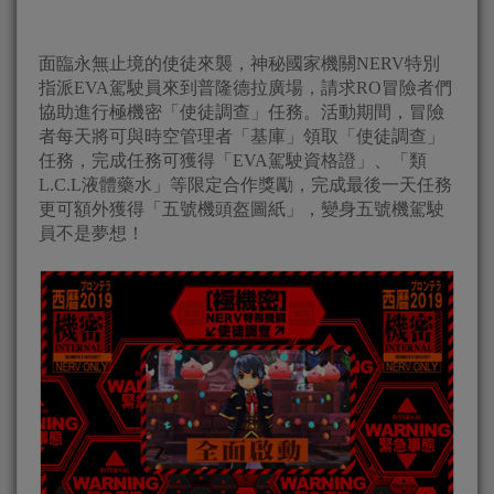
面臨永無止境的使徒來襲，神秘國家機關NERV特別
指派EVA駕駛員來到普隆德拉廣場，請求RO冒險者們
協助進行極機密「使徒調查」任務。活動期間，冒險
者每天將可與時空管理者「基庫」領取「使徒調查」
任務，完成任務可獲得「EVA駕駛資格證」、「類
L.C.L液體藥水」等限定合作獎勵，完成最後一天任務
更可額外獲得「五號機頭盔圖紙」，變身五號機駕駛
員不是夢想！