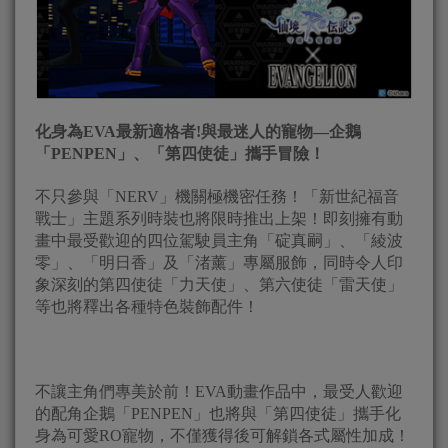
化身為
EVA
最新適格者
!
與最迷人的寵物—企鵝
「
PENPEN
」、「第四使徒」攜手冒險！
不只參與「NERV」機關極機密任務！「新世紀福音
戰士」主題系列時裝也將限時推出上架！即刻擁有動
畫中最受歡迎的四位駕駛員主角「碇真嗣」、「綾波
零」、「明日香」及「渚薰」專屬服飾，同時令人印
象深刻的第四使徒「力天使」、第六使徒「雷天使」
等也將釋出各種特色裝飾配件！
不讓主角們專美於前！EVA動畫作品中，最受人歡迎
的配角企鵝「PENPEN」也將與「第四使徒」攜手化
身為可愛RO寵物，不僅獲得後可解鎖各式屬性加成！