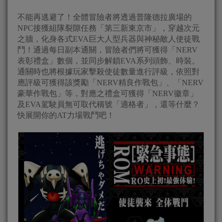
不能再逃避了！全體冒險者將透過普隆德拉廣場的
NPC接獲組隊裂隙任務「第三新東京市」，穿越次元
之牆，化身各式EVA巨大人型兵器與神秘敵人使徒戰
鬥！通過每日副本通關，冒險者們將可獲得「NERV
表彰禮盒」數個，並同步解鎖EVA系列頭飾、時裝。
通關時也將根據玩家擊殺使徒數量進行評級，依照對
應評級可獲得該獎勵「NERV精良作戰包」、「NERV
豪華作戰包」等，對應之禮盒可獲得「NERV徽章」
及EVA駕駛員無可取代稱號「適格者」，還等什麼？
快展開你的AT力場戰鬥吧！