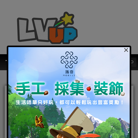
×
不能逃避!《RO仙境傳說：
守護永恆的愛》第三使徒來
襲! 過年最強合作計畫「新世
紀福音戰士」邀你釋放AT力
場 一同守護第三新東京市!