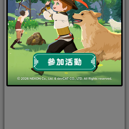
2019-02-01
|
Android
,
IOS
,
手機遊戲
,
焦點新聞
RO仙境傳
說：守護永恆的愛