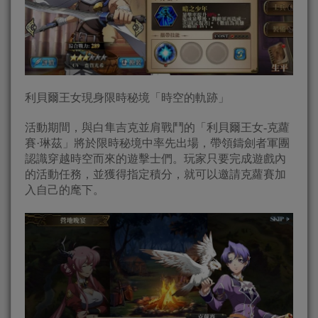
利貝爾王女現身限時秘境「時空的軌跡」
活動期間，與白隼吉克並肩戰鬥的「利貝爾王女-克蘿
賽·琳茲」將於限時秘境中率先出場，帶領鑄劍者軍團
認識穿越時空而來的遊擊士們。玩家只要完成遊戲內
的活動任務，並獲得指定積分，就可以邀請克蘿賽加
入自己的麾下。