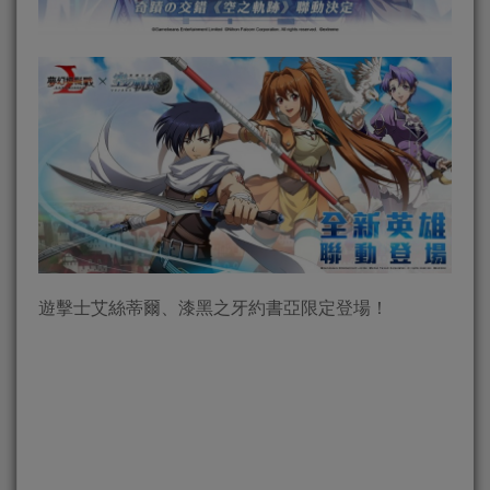
遊擊士艾絲蒂爾、漆黑之牙約書亞限定登場！