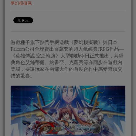
夢幻模擬戰
遊戲種子旗下熱門手機遊戲《夢幻模擬戰》與日本
Falcom公司全球賣出百萬套的超人氣經典JRPG作品—
《英雄傳說 空之軌跡》大型聯動今日正式推出，其經
典角色艾絲蒂爾、約書亞、克蘿賽等亦同步在遊戲內
登場，要讓玩家在兩部大作的首度合作中感受奇蹟交
錯的驚喜。