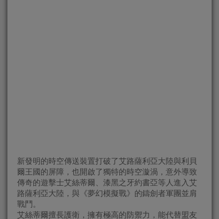
新發明的時空傳送裝置打破了艾路薩利亞大陸與利貝
爾王國的屏障，也開啟了獨特的時空漩渦，意外導致
傳奇的遊擊士艾絲蒂爾、漆黑之牙約書亞等人進入艾
路薩利亞大陸，與《夢幻模擬戰》的鑄劍者軍團並肩
戰鬥。
艾絲蒂爾擅長護衛，擁有極高的防禦力，能代替盟友