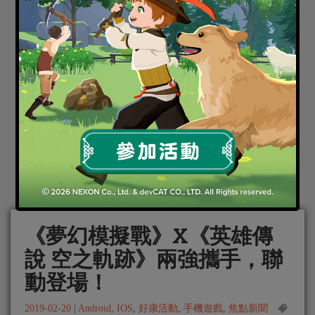
《夢幻模擬戰》X《英雄傳
說 空之軌跡》兩強攜手，聯
動登場！
2019-02-20
|
Android
,
IOS
,
好康活動
,
手機遊戲
,
焦點新聞