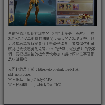
事前登錄活動仍持續中的《聖鬥士星矢：覺醒》，在
2/21~2/24安卓刪檔封測期間，每天登入就送金幣、體
力及星石等讓玩家拿到手軟豪華獎勵，還有儲值即可
獲得超級優惠獎勵返還200%的活動，還沒參加的玩家
們，要把握最後的機會盡快參加！請持續關注事官網
及粉絲團吧！
立即預約及下載：https://go.onelink.me/RTlA?
pid=newspaper
官方網站：http://bit.ly/2M3vtir
官方粉絲團：http://bit.ly/2sneHC2