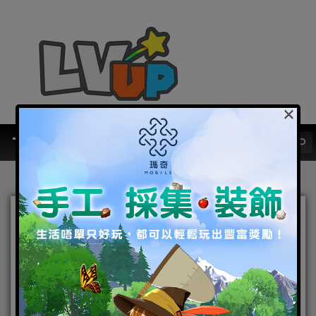
×
林志玲化身雅典娜女神 代言
經典手遊《聖鬥士星矢：覺
醒》
2019-02-21
|
Android
,
IOS
,
好康活動
,
手機遊戲
,
焦點新聞
聖鬥士星矢：覺醒