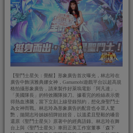
【聖鬥士星矢：覺醒】形象廣告首次曝光，林志玲在
廣告中飾演雅典娜女神，Gamamobi遊戲平台以超高規
格拍攝形象廣告，請來製作好萊塢電影「阿凡達」、
「美國隊長」的特效團隊操刀。據看完的粉絲表示覺
得熱血沸騰，當下立刻上線登錄預約，想化身聖鬥士
為女神而戰。林志玲為形象廣告的配音也令眾人驚
艷，拋開志玲姊姊招牌娃娃音，以溫柔且堅毅的嗓音
還原《聖鬥士星矢》原著中的經典語錄。林志玲在舞
台上與《聖鬥士星矢》車田正美工作室董事「森下