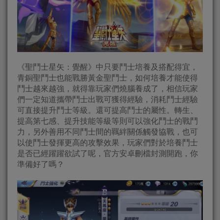
《聖鬥士星矢：覺醒》中只要鬥士培養及搭配得宜，
青銅聖鬥士也能戰勝黃金聖鬥士，如何培養才能使得
鬥士越來越強，就得靠玩家們燒腦養成了，相信玩家
們一定知道攜帶鬥士出戰可獲得經驗，消耗鬥士經驗
可直接提升鬥士等級。還可提高鬥士的屬性。轉生、
提高第七感、提升技能等級等則可以強化鬥士的戰鬥
力，另外善用不同鬥士間的羈絆關係觸發協戰，也可
以使鬥士發揮更高的攻擊效果，玩家們對於培養鬥士
是否已經躍躍欲試了呢，官方安卓刪檔封測開跑，你
準備好了嗎？