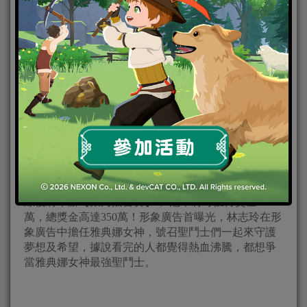
號召地表最強聖鬥士【銀河擂台賽】冠軍獎金200萬
車田正美老師正版大作 豪華聲優陣容獻聲遊戲
史上最強競技RPG 安卓搶先刪檔封測
女神形象深植人心的林志玲，受邀擔任手遊【聖鬥士
星矢：覺醒】代言人，這款遊戲甫展開預約登錄，短
短七天時間預約人數隨即突破15萬人次。林志玲也代
表Gamamobi遊戲平台宣佈【聖鬥士星矢：覺醒】在上
線後將舉辦【銀河擂台賽】， 冠軍將可獲得獎金200
萬，總獎金高達350萬！形象廣告首曝光，林志玲在形
象廣告中擔任雅典娜女神，號召聖鬥士們一起來守護
夢想及希望，據說看完的人都覺得熱血沸騰，都想爭
當雅典娜女神最強聖鬥士。