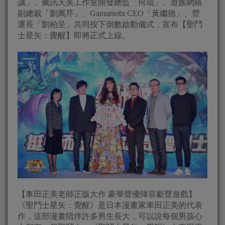
誠」、騰訊天美工作室開發總監「何琨」、遊族網絡
副總裁「劉萬芹」、Gamamobi CEO「黃繼德」、營
運長「劉柏呈」共同按下倒數啟動儀式，宣布【聖鬥
士星矢：覺醒】即將正式上線。
【車田正美老師正版大作 豪華聲優陣容獻聲遊戲】
《聖鬥士星矢：覺醒》是日本漫畫家車田正美的代表
作，這部漫畫陪伴許多男生長大，可以說每個男孩心