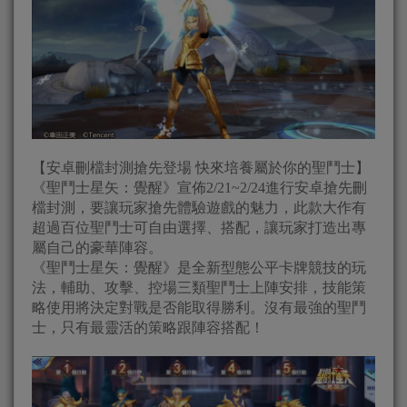
【安卓刪檔封測搶先登場 快來培養屬於你的聖鬥士】
《聖鬥士星矢：覺醒》宣佈2/21~2/24進行安卓搶先刪
檔封測，要讓玩家搶先體驗遊戲的魅力，此款大作有
超過百位聖鬥士可自由選擇、搭配，讓玩家打造出專
屬自己的豪華陣容。
《聖鬥士星矢：覺醒》是全新型態公平卡牌競技的玩
法，輔助、攻擊、控場三類聖鬥士上陣安排，技能策
略使用將決定對戰是否能取得勝利。沒有最強的聖鬥
士，只有最靈活的策略跟陣容搭配！