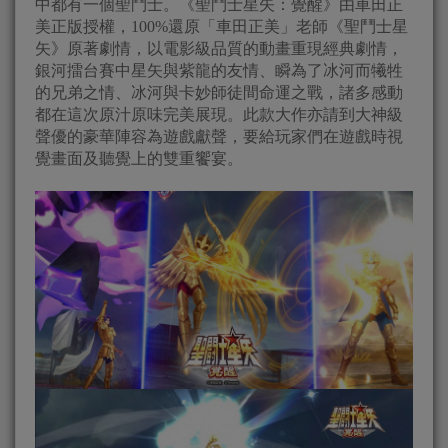
中都有一個聖鬥士。《聖鬥士星矢：覺醒》由車田正
美正版授權，100%還原「車田正美」老師《聖鬥士星
矢》原著劇情，以電影級品質的動畫重現經典劇情，
銀河擂台賽中星矢與紫龍的友情、瞬為了冰河而犧牲
的兄弟之情、冰河與卡妙師徒間命運之戰，諸多感動
都在這次原汁原味完美展現。此款大作亦請到大神級
聲優的豪華陣容為遊戲獻聲，要給玩家們在遊戲時視
覺畫面及聽覺上的雙重饗宴。