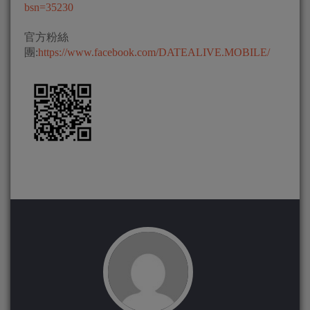
bsn=35230
官方粉絲
團:
https://www.facebook.com/DATEALIVE.MOBILE/