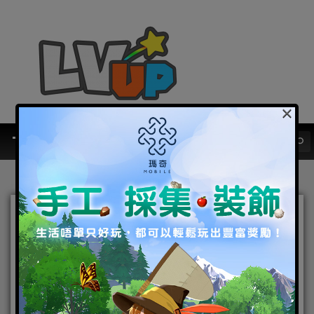
×
《約會大作戰：精靈再臨》
事前登錄突破10萬人！戰鬥
畫面華麗解禁
2019-02-22
|
Android
,
IOS
,
事前登錄
,
手機遊戲
,
焦點新聞
約會大作戰：精靈再臨