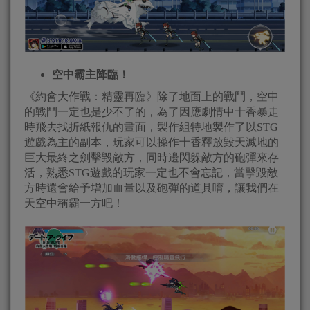
空中霸主降臨！
《約會大作戰：精靈再臨》除了地面上的戰鬥，空中
的戰鬥一定也是少不了的，為了因應劇情中十香暴走
時飛去找折紙報仇的畫面，製作組特地製作了以STG
遊戲為主的副本，玩家可以操作十香釋放毀天滅地的
巨大最終之劍擊毀敵方，同時邊閃躲敵方的砲彈來存
活，熟悉STG遊戲的玩家一定也不會忘記，當擊毀敵
方時還會給予增加血量以及砲彈的道具唷，讓我們在
天空中稱霸一方吧！