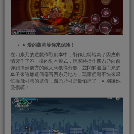
可愛的蘿莉等你來保護！
在四糸乃的遊戲作戰副本中，製作組特地為了因應劇
情製作了不一樣的副本模式，玩家將操作四糸乃向前
奔跑撞倒前方的敵人來獲得分數，並閃躲迎面而來的
車子來逃離這個傷害四糸乃地方，玩家們還不快來幫
忙撞飛可惡的壞蛋，四糸乃可是最怕痛了，可別讓她
受傷囉！