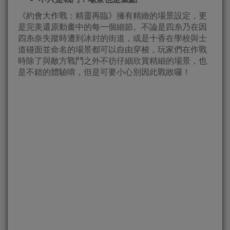
《約會大作戰：精靈再臨》擁有精緻的場景設定，更
是完美還原動畫中的每一個細節。不論是四糸乃在因
四糸奈失蹤時遭到冰封的街道，或是十香在學校與士
道碰面並命名的場景都可以自由穿梭，玩家們在作戰
時除了與敵方戰鬥之外不彷仔細欣賞精細的場景，也
是不錯的體驗唷，但是可要小心別因此戰敗囉！