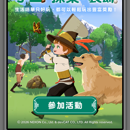
「命運迴響．觸碰靈魂之旅」即將開啟
宿命宛如刻進血脈的圖騰，只待占卜師規測它的一
角。信仰著命運女神諾倫的心塵占卜師薩爾瑪，會對
宿命做出怎樣的解讀呢？《奇迹暖暖》邀請搭配師一
起來探索靈魂之旅，收集全新珍稀套裝「晨昏之溯」
和「不滅星塵」。
「命運迴響．觸碰靈魂之旅」將從3月10日登場至16日
止。活動期間搭配師前往命運迴響活動地圖，並在關
卡需挑選服裝搭配、回答問題，順利過關就會獲得
「信念之符」，並可用「信念之符」兌換服裝配件，
組成「晨昏之溯」和「不滅星塵」兩套精緻荒原套
裝。