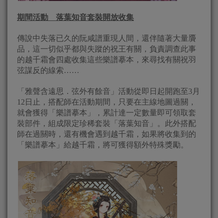
期間活動 落葉知音套裝開放收集
傳說中失落已久的阮咸譜重現人間，還伴隨著大量贗
品，這一切似乎都與失蹤的祝王有關，負責調查此事
的越千霜會四處收集這些樂譜摹本，來尋找有關祝羽
弦謀反的線索……
「雅聲含遠思．弦外有餘音」活動從即日起開跑至3月
12日止，搭配師在活動期間，只要在主線地圖過關，
就會獲得「樂譜摹本」，累計達一定數量即可領取套
裝部件，組成限定珍稀套裝「落葉知音」。此外搭配
師在過關時，還有機會遇到越千霜，如果將收集到的
「樂譜摹本」給越千霜，將可獲得額外特殊獎勵。