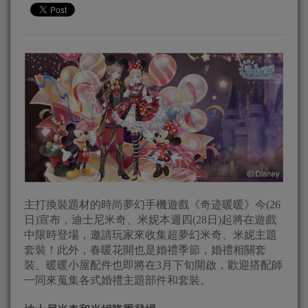
主打換裝題材的時尚夢幻手機遊戲《奇迹暖暖》今(26
日)宣布，迪士尼米奇、米妮本週四(28日)起將在遊戲
中限時登場，邀請玩家來收集超夢幻米奇、米妮主題
套裝！此外，春暖花開也是婚禮季節，婚禮相關套
裝、暖暖小屋配件也即將在3月下旬開啟，歡迎搭配師
一同來蒐集各式婚禮主題部件和套裝。