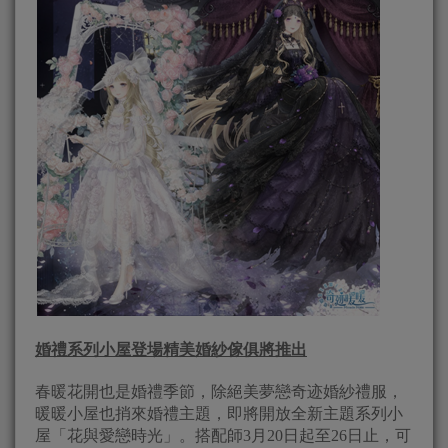
婚禮系列小屋登場精美婚紗傢俱將推出
春暖花開也是婚禮季節，除絕美夢戀奇迹婚紗禮服，
暖暖小屋也捎來婚禮主題，即將開放全新主題系列小
屋「花與愛戀時光」。搭配師3月20日起至26日止，可