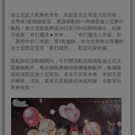
迪士尼超人氣角色米奇、米妮首次在奇迹大陸亮相，
並帶來3套精緻套裝，要讓搭配師一同感受迪士尼夢幻
氣氛！迪士尼套裝將從28日至3月6日限時推出，玩家
可收集「奇幻魔法★米奇」、「奇幻魔法☆米妮」和
「夢想中的♡米妮」等3套服飾，本次也有推出專屬的
迪士尼限定背景「夢幻城堡」，歡迎玩家收藏。
搭配師在活動期間內，可打開活動頁面抽取迪士尼主
題服飾配件，每次抽取將獲得隨機服飾配件，集滿後
能組成限定迪士尼套裝。本次不但有米奇、米妮主題
的褲裝、洋裝，還有日系風格的米妮和服，全數等玩
家來收集！