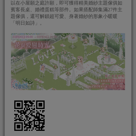
以在小屋願之庭許願，即可獲得精美婚紗主題傢俱如
賓客長桌、婚禮蛋糕等部件。如果搭配師集滿27件主
題傢俱，還可解鎖超可愛、身著婚紗的形象小暖暖
「明日如詩」。