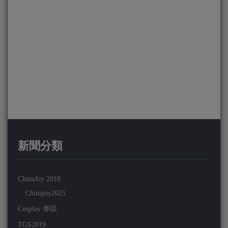
新聞分類
ChinaJoy 2018
Chinajoy2025
Cosplay 專區
TGS2019