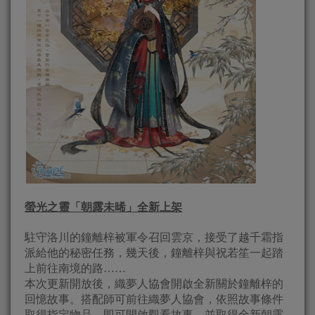
螢光之靈「朝露未晞」全新上架
駐守洛川的鐘離梓被軍令召回雲京，接受了越千霜指
派給他的秘密任務，幾天後，鐘離梓與祝若笙一起踏
上前往南境的路……
本次更新開放後，織夢人協會開啟全新關於鐘離梓的
回憶故事。搭配師可前往織夢人協會，依照故事條件
取得指定物品，即可開啟觀看故事，並取得全新朝露