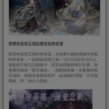
夢戀奇迹第五期詠愛夜曲將登場
夢戀奇迹第五期即將登場，全新夢幻婚紗禮服等搭配
師來收集，一起開啟浪漫之旅！3月20日起至26日止，
搭配師可前往活動關卡，與其他搭配師進行比賽，就
會獲得道具「誓言戒指」；搭配師收集一定數量的誓
言戒指，就能兌換服裝部件，組成婚紗禮服「月光奏
鳴曲」和「純白小戀歌」。