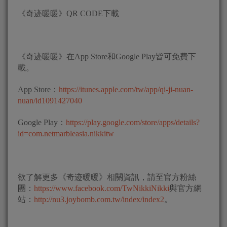
《奇迹暖暖》QR CODE下載
《奇迹暖暖》在App Store和Google Play皆可免費下
載。
App Store：
https://itunes.apple.com/tw/app/qi-ji-nuan-
nuan/id1091427040
Google Play：
https://play.google.com/store/apps/details?
id=com.netmarbleasia.nikkitw
欲了解更多《奇迹暖暖》相關資訊，請至官方粉絲
團：
https://www.facebook.com/TwNikkiNikki
與官方網
站：
http://nu3.joybomb.com.tw/index/index2
。