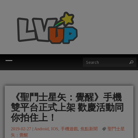
《聖鬥士星矢：覺醒》手機
雙平台正式上架 歡慶活動同
你拍住上！
2019-02-27
|
Android
,
IOS
,
手機遊戲
,
焦點新聞
聖鬥士星
矢：覺醒