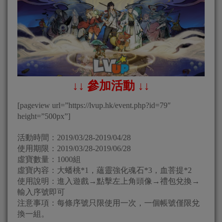
↓↓ 參加活動 ↓↓
[pageview url=”https://lvup.hk/event.php?id=79″
height=”500px”]
活動時間：2019/03/28-2019/04/28
使用期限：2019/03/28-2019/06/28
虛寶數量：1000組
虛寶內容：大蟠桃*1，蘊靈強化魂石*3，血菩提*2
使用說明：進入遊戲→點擊左上角頭像→禮包兌換→
輸入序號即可
注意事項：每條序號只限使用一次，一個帳號僅限兌
換一組。