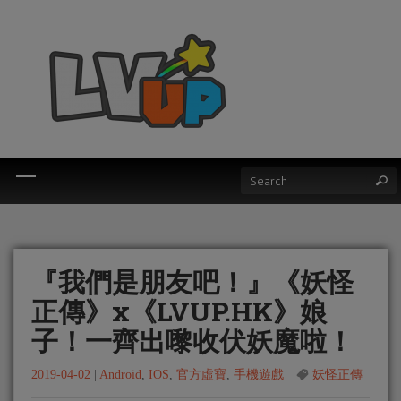
『我們是朋友吧！』《妖怪
正傳》x《LVUP.HK》娘
子！一齊出嚟收伏妖魔啦！
2019-04-02
|
Android
,
IOS
,
官方虛寶
,
手機遊戲
妖怪正傳