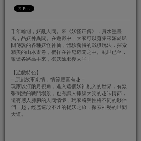
千年輪迴，妖亂人間。來《妖怪正傳》，賞水墨畫
風，品妖神異聞。在遊戲中，大家可以蒐集來源於民
間傳說的各種妖怪神仙，體驗獨特的戰棋玩法，探索
精美的山水畫卷，徜徉在神鬼奇聞之中。亂世已至，
敬邀各路高手來，御妖除邪復太平！
【遊戲特色】
= 原創故事劇情，情節豐富有趣 =
玩家以江酌月視角，進入這個妖神亂入的世界，有緊
張刺激的戰鬥場景，也有讓人捧腹大笑的趣味情節，
還有感人肺腑的人間情懷，玩家將與性格不同的夥伴
們一起，經歷這段不凡的捉妖之旅，探索神秘的世間
天道。