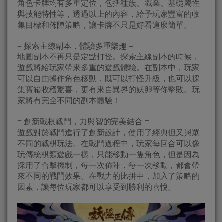
角色卡牌均有多重定位，包括種族、職業、基礎屬性
與技能特性等，透過以上的內容，給予玩家豐富的收
集目標和佈陣策略，讓卡牌不只是好看這麼簡單。
= 探索主線副本，體驗多重樂趣 =
地圖副本不再只是定點打怪。探索主線副本的時候，
遊戲將給玩家帶來多重的遊戲體驗。在副本中，玩家
可以自由操作角色移動，既可以打怪升級，也可以採
集寶箱收穫驚喜，更有來自異界的妖卵等你擊敗。玩
家將有完全不同的副本體驗！
= 創新戰棋戰鬥，力與智的完美結合 =
遊戲對於戰鬥進行了創新設計，使用了經典但又與眾
不同的戰棋玩法。在戰鬥過程中，玩家每回合可以像
玩傳統棋類遊戲一樣，只能移動一隻角色，但是因為
採用了合擊機制，每一次佈陣，每一次移動，都會帶
來不同的戰鬥效果。在戰力的比拼中，加入了策略的
因素，讓每位玩家都可以享受到勝利的喜悅。