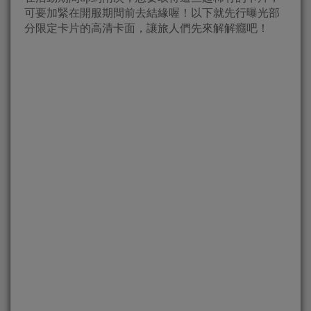
可要加緊在開服期間前去結緣喔！以下就先行曝光部
分限定卡片的高清卡面，讓旅人們先來解解癮吧！