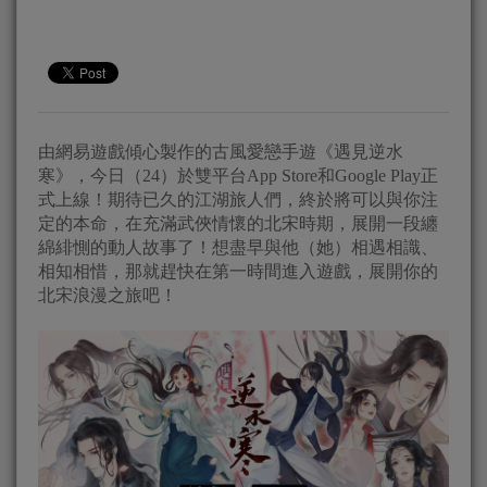
由網易遊戲傾心製作的古風愛戀手遊《遇見逆水
寒》，今日（24）於雙平台App Store和Google Play正
式上線！期待已久的江湖旅人們，終於將可以與你注
定的本命，在充滿武俠情懷的北宋時期，展開一段纏
綿緋惻的動人故事了！想盡早與他（她）相遇相識、
相知相惜，那就趕快在第一時間進入遊戲，展開你的
北宋浪漫之旅吧！