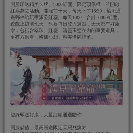
開服即送精美卡牌、5000紅塵、限定頭像框，並開啟
紅塵萬丈活動。開服前十天，每天下午16:30，輪流通
過郵件給玩家派發紅塵。每天1000，合計10000紅塵。
遊戲上線前七天，只要每日登入遊戲，天天都有好康
拿，包括含翠珠、紅塵、清靈玉璧在內的重要道具，
更有方應看「臨風小憩」精美卡牌掉落。
登錄即送好康，大量紅塵通通贈你
開服儲值，最高贈送限定天賜兌換券