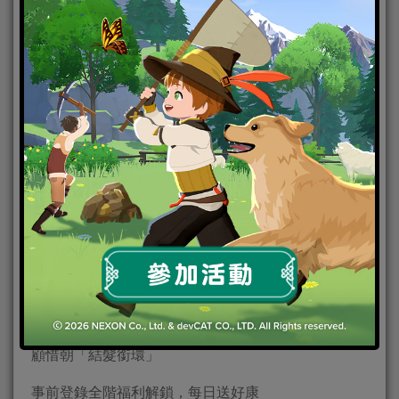
顧惜朝「結髮銜環」
事前登錄全階福利解鎖，每日送好康