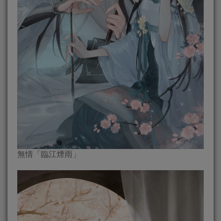
無情「臨江煙雨」