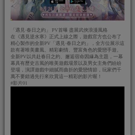
「遇見·春日之約」 PV首曝 盡展武俠浪漫風格
在《遇見逆水寒》正式上線之際，遊戲官方也公布了
精心製作的全新PV「遇見·春日之約」，全方位展示這
款有著唯美畫風、精彩劇情、豐富角色的愛戀手遊。
全新PV以共赴春日之約、邂逅宿命因緣為主題，一幕
幕具有歷史古風的唯美遊戲場景以及男女主角們紛紛
登場，演譯遊戲中細膩而曲折的愛戀情節，玩家們千
萬不要錯過先行來欣賞這一精彩的影片喔！
#影片01