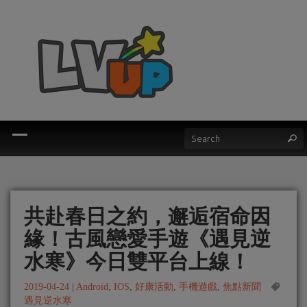
共赴春日之約，邂逅宿命因
緣！古風戀愛手遊《遇見逆
水寒》今日雙平台上線！
2019-04-24
|
Android
,
IOS
,
好康活動
,
手機遊戲
,
焦點新聞
遇見逆水寒