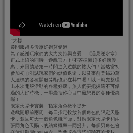
#大標
慶開服超多優惠好禮莫錯過
為了感謝玩家們的大力支持與喜愛，《遇見逆水寒》
正式上線的同時，遊戲官方 也不吝準備超多好康優
惠，來回饋給第一時間進入遊戲的旅人們！當然當初
參加初心測試玩家們的儲值返還，以及事前登錄20萬
人達標的各種開服獎勵也都在其中喔！以下就先整理
出本次開服活動的各種好康，旅人們要把握這不可錯
過的大好時機，一舉囊括你心目中最想要的各種優惠
喔！
限定天賜卡實裝，指定角色概率提升
遊戲開服前兩周，每日指定投放各個角色的限定天賜
卡，並且每天一個角色概率up，對應限定天賜卡和兩
張同角色天賜卡的結緣概率一同提升。每個男角色會
在活動期間up到兩次，想要取得這些超稀有的卡片，