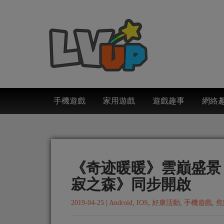
手機遊戲
家用遊戲
遊戲趣事
網絡
《奇迹暖暖》雲巔盛景
寂之森》同步開啟
2019-04-25
|
Android
,
IOS
,
好康活動
,
手機遊戲
,
焦