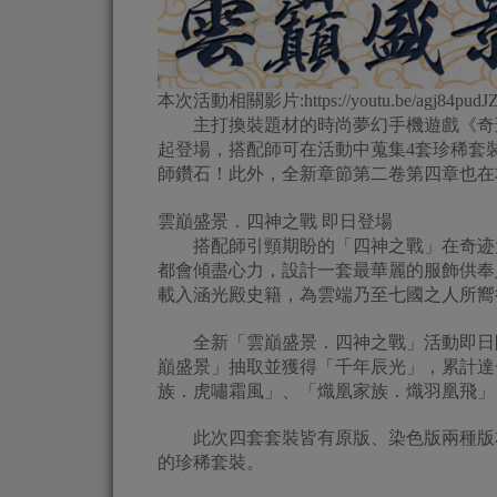
本次活動相關影片:https://youtu.be/agj84pudJ
主打換裝題材的時尚夢幻手機遊戲《奇迹暖
起登場，搭配師可在活動中蒐集4套珍稀套
師鑽石！此外，全新章節第二卷第四章也在
雲巔盛景．四神之戰 即日登場
搭配師引頸期盼的「四神之戰」在奇迹大
都會傾盡心力，設計一套最華麗的服飾供奉
載入涵光殿史籍，為雲端乃至七國之人所嚮
全新「雲巔盛景．四神之戰」活動即日開
巔盛景」抽取並獲得「千年辰光」，累計達
族．虎嘯霜風」、「熾凰家族．熾羽凰飛」
此次四套套裝皆有原版、染色版兩種版本
的珍稀套裝。