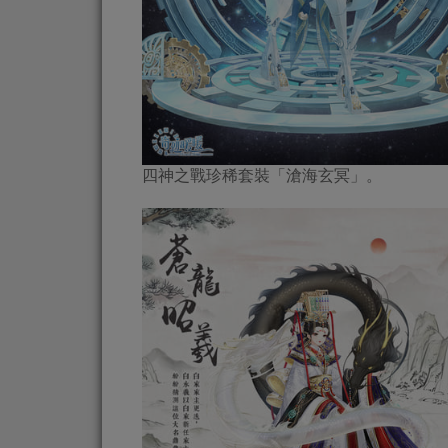
四神之戰珍稀套裝「滄海玄冥」。