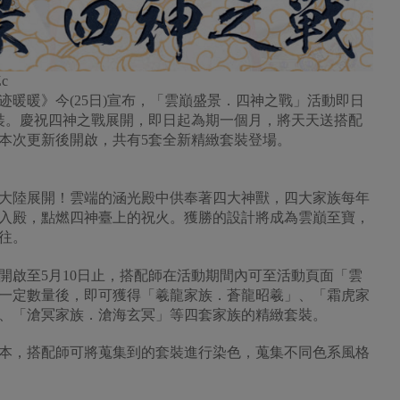
Zc
暖》今(25日)宣布，「雲巔盛景．四神之戰」活動即日
裝。慶祝四神之戰展開，即日起為期一個月，將天天送搭配
本次更新後開啟，共有5套全新精緻套裝登場。
陸展開！雲端的涵光殿中供奉著四大神獸，四大家族每年
入殿，點燃四神臺上的祝火。獲勝的設計將成為雲巔至寶，
往。
啟至5月10日止，搭配師在活動期間內可至活動頁面「雲
一定數量後，即可獲得「羲龍家族．蒼龍昭羲」、「霜虎家
、「滄冥家族．滄海玄冥」等四套家族的精緻套裝。
，搭配師可將蒐集到的套裝進行染色，蒐集不同色系風格