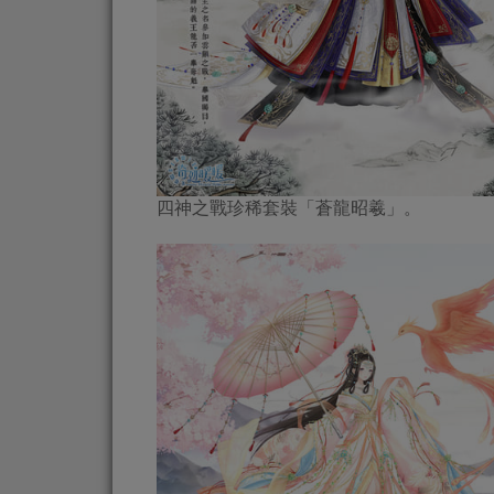
四神之戰珍稀套裝「蒼龍昭羲」。