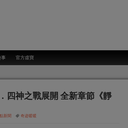
趣事
官方虛寶
．四神之戰展開 全新章節《靜
點新聞
奇迹暖暖