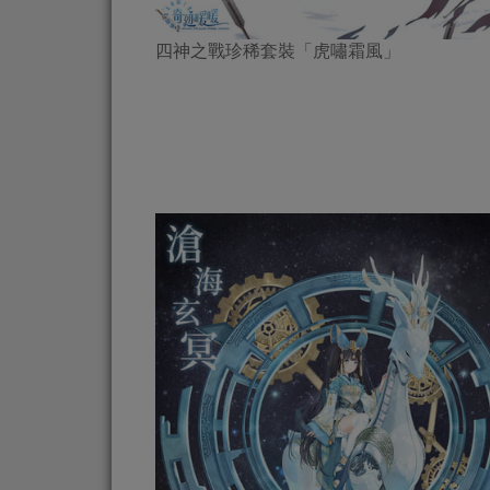
四神之戰珍稀套裝「虎嘯霜風」