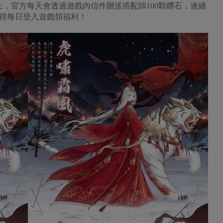
，官方每天會透過遊戲內信件贈送搭配師100顆鑽石，連續
記得每日登入遊戲領福利！