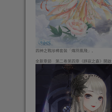
四神之戰珍稀套裝「熾羽凰飛」。
全新章節 第二卷第四章《靜寂之森》開啟