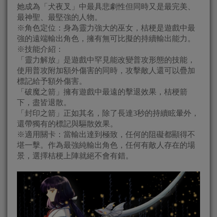
她成為「犬夜叉」中最具悲劇性但同時又是最完美、
最神聖、最堅強的人物。
※角色定位：身為靈力強大的巫女，桔梗是遊戲中最
強的遠端輸出角色，擁有無可比擬的持續輸出能力。
※技能介紹：
「靈力解放」是遊戲中罕見能改變普攻形態的技能，
使用普攻附加額外傷害的同時，攻擊敵人還可以疊加
標記給予額外傷害。
「破魔之箭」擁有遊戲中最遠的擊退效果，桔梗箭
下，盡皆退散。
「封印之箭」正如其名，除了長達3秒的持續眩暈外，
還帶獨有的標記與驅散效果。
※適用關卡：當輸出達到極致，任何的阻礙都顯得不
堪一擊。作為最強純輸出角色，任何有敵人存在的場
景，選擇桔梗上陣就絕不會有錯。