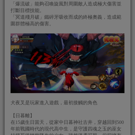
「爆流破」能夠召喚旋風對周圍敵人造成極大傷害並
打斷目標技能。
「冥道殘月破」鐵碎牙吸收而成的終極奧義，造成範
圍群體極高的傷害。
犬夜叉是玩家進入遊戲，最初接觸的角色
【日暮離】
在15歲生日當天，從家中日暮神社古井，穿越回到500
年前戰國時代的現代高中生，是守護四魂之玉的巫女