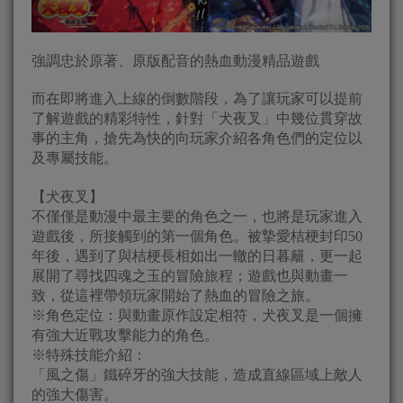
強調忠於原著、原版配音的熱血動漫精品遊戲
而在即將進入上線的倒數階段，為了讓玩家可以提前
了解遊戲的精彩特性，針對「犬夜叉」中幾位貫穿故
事的主角，搶先為快的向玩家介紹各角色們的定位以
及專屬技能。
【犬夜叉】
不僅僅是動漫中最主要的角色之一，也將是玩家進入
遊戲後，所接觸到的第一個角色。被摯愛桔梗封印50
年後，遇到了與桔梗長相如出一轍的日暮籬，更一起
展開了尋找四魂之玉的冒險旅程；遊戲也與動畫一
致，從這裡帶領玩家開始了熱血的冒險之旅。
※角色定位：與動畫原作設定相符，犬夜叉是一個擁
有強大近戰攻擊能力的角色。
※特殊技能介紹：
「風之傷」鐵碎牙的強大技能，造成直線區域上敵人
的強大傷害。