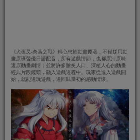
《犬夜叉-奈落之戰》精心忠於動畫原著，不僅採用動
畫原班聲優日語配音，所有遊戲情節，也都原汁原味
還原動畫劇情；並將許多膾炙人口、深植人心的動畫
經典片段鏡頭，融入遊戲過程中。玩家從進入遊戲開
始，就能邊玩遊戲，邊回味當初的感動情懷。