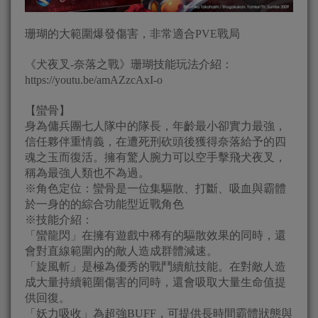
珊瑚的大範圍爆發傷害，非常適合PVE戰局
《犬夜叉-奈落之戰》珊瑚技能玩法介紹：
https://youtu.be/amAZzcAxI-o
【蠻骨】
身為傭兵團七人隊中的隊長，年齡最小卻實力最強，
信任夥伴重情義，在遭死刑砍頭後獲得奈落給予的四
魂之玉而復活。擁有驚人腕力可以空手擊飛犬夜叉，
稱為最強人類也不為過。
※角色定位：蠻骨是一位集驅散、打斷、吸血與霸體
於一身的的綜合功能型近戰角色
※技能介紹：
「蠻龍閃」在擁有遊戲中稀有的驅散效果的同時，還
會對直線範圍內的敵人造成群體減速。
「旋風斬」是極為優秀的戰鬥續航技能。在對敵人造
成大量持續範圍傷害的同時，還會吸取大量生命值提
供回復。
「妖力吸收」為超強BUFF，可提供長時間霸體狀態與