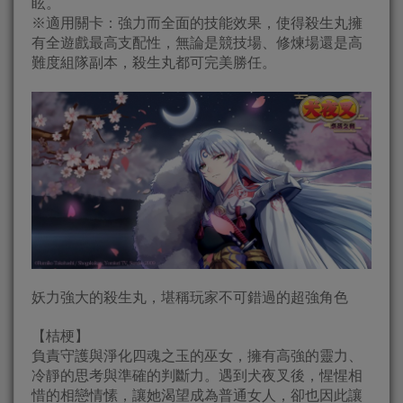
眩。
※適用關卡：強力而全面的技能效果，使得殺生丸擁
有全遊戲最高支配性，無論是競技場、修煉場還是高
難度組隊副本，殺生丸都可完美勝任。
妖力強大的殺生丸，堪稱玩家不可錯過的超強角色
【桔梗】
負責守護與淨化四魂之玉的巫女，擁有高強的靈力、
冷靜的思考與準確的判斷力。遇到犬夜叉後，惺惺相
惜的相戀情愫，讓她渴望成為普通女人，卻也因此讓