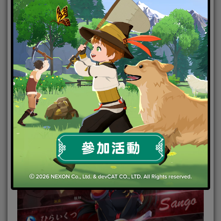
「召喚雲母」可召喚出珊瑚標誌性的寵物“雲母”，在
遠距離擊飛敵人的同時造成大量傷害。
「飛來骨」受到飛來骨傷害的敵人，除了需要承受飛
來骨的恐怖傷害外，還會受到大量減速、持續流血等
攻擊效果的折磨。
使用珊瑚需要注意技能釋放的技巧，先使用「襲嵐
刃」突進並暈眩打斷敵人，再使用「飛來骨」為敵人
造成巨大傷害，迅速脫離敵人攻擊範圍後，最後以一
記「召喚雲母」帶走敵人，瀟灑結束戰鬥。
※適用關卡：大範圍爆發傷害，超強的風箏能力使得
珊瑚堪稱PVE之王