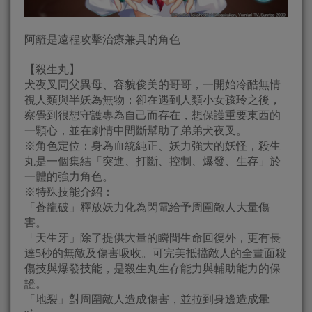
阿籬是遠程攻擊治療兼具的角色
【殺生丸】
犬夜叉同父異母、容貌俊美的哥哥，一開始冷酷無情
視人類與半妖為無物；卻在遇到人類小女孩玲之後，
察覺到很想守護專為自己而存在，想保護重要東西的
一顆心，並在劇情中間斷幫助了弟弟犬夜叉。
※角色定位：身為血統純正、妖力強大的妖怪，殺生
丸是一個集結「突進、打斷、控制、爆發、生存」於
一體的強力角色。
※特殊技能介紹：
「蒼龍破」釋放妖力化為閃電給予周圍敵人大量傷
害。
「天生牙」除了提供大量的瞬間生命回復外，更有長
達5秒的無敵及傷害吸收。可完美抵擋敵人的全畫面殺
傷技與爆發技能，是殺生丸生存能力與輔助能力的保
證。
「地裂」對周圍敵人造成傷害，並拉到身邊造成暈