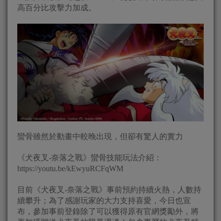
高百分比攻擊力加成。
蠻骨雖然於動畫中較晚出現，但卻有驚人的實力
《犬夜叉-奈落之戰》蠻骨技能玩法介紹：
https://youtu.be/kEwyuRCFqWM
目前《犬夜叉-奈落之戰》事前預約持續火熱，人數持
續攀升；為了感謝玩家的大力支持喜愛，今日也宣
布，參加事前登錄除了可以獲得原有官網獎勵外，將