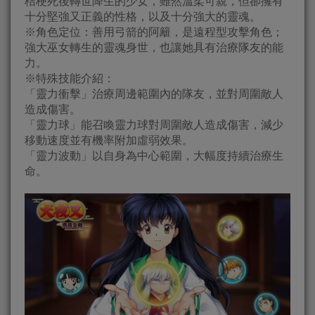
桔梗死後轉世降生的少女，雖然溫柔可親，但卻擁有
十分堅強又正義的性格，以及十分強大的靈魂。
※角色定位：善用弓箭的阿籬，是遠程型攻擊角色；
強大巫女轉生的靈魂身世，也讓她具有治療隊友的能
力。
※特殊技能介紹：
「靈力衝擊」治療周邊範圍內的隊友，並對周圍敵人
造成傷害。
「靈力球」能召喚靈力球對周圍敵人造成傷害，減少
移動速度並有機率附加虛弱效果。
「靈力波動」以自身為中心範圍，大幅度持續治療生
命。