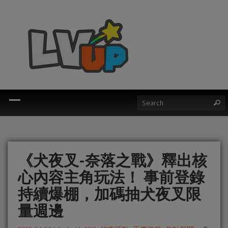
《犬夜叉-奈落之戰》釋出核
心內容主角玩法！ 事前登錄
持續爆棚，加碼抽犬夜叉限
量週邊