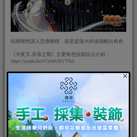
桔梗雖然讓人悲傷憐惜，卻是超強大的遠端輸出角色
《犬夜叉-奈落之戰》主要角色技能玩法介紹：
https://youtu.be/eVlxWoXVV6A
×
【珊瑚】
眼睜睜看著父親與族人，在自己眼前被受到奈落操控
的弟弟殺害，為了復仇與解救弟弟而和犬夜叉阿籬一
同踏上尋找四魂之玉、征戰奈落的冒險，是犬夜叉動
畫中，內心數一數二堅強的女性角色之一。
※角色定位：珊瑚是一位擁有華麗連招與強大爆發的
操作型角色
※技能介紹：
「襲嵐刃」是一個帶有長時間暈眩及打斷的高速突進
技能。