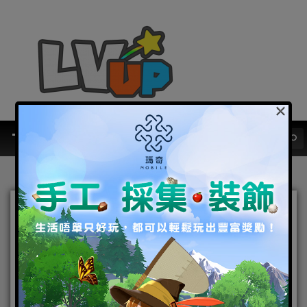
×
《封神戰天門》改版「諸神
爭霸」全新金將釋出 封神祭
超值贈送
2019-05-08
|
Android
,
IOS
,
好康活動
,
手機遊戲
,
焦點新聞
封神戰天門