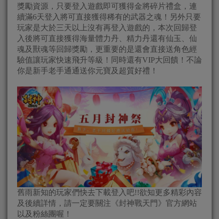
獎勵資源，只要登入遊戲即可獲得金將碎片禮盒，連
續滿6天登入將可直接獲得稀有的武器之魂！另外只要
玩家是大於三天以上沒有再登入遊戲的，本次回歸登
入後將可直接獲得海量體力丹、精力丹還有仙玉、仙
魂及獸魂等回歸獎勵，更重要的是還會直接送角色經
驗值讓玩家快速飛升等級！同時還有VIP大回饋！不論
你是新手老手通通送你元寶及超質好禮！
舊雨新知的玩家們快去下載登入吧!!欲知更多精彩內容
及後續詳情，請一定要關注《封神戰天門》官方網站
以及粉絲團喔！