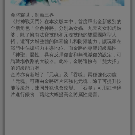
金將耀世，制霸三界
《封神戰天門》在本次版本中，首度釋出全新級別的
全新角色「金色神將」分別為女媧、九天玄女和虎姑
婆，除了擁有法寶技能和元魂技能的雙重團隊型大
招，還可大增整體的陣容輸出和防禦能力，讓玩家在
戰鬥中佔據強力主導地位。而金將的專屬超級屬性
「神聖」屬性，具有反彈傷害和無視減傷的設定，可
謂戰場收割的大殺器。此外，金將還擁有「雙大招」
的超級能力喔。
金將亦有新增了「元魂」及「吞噬」兩種強化功能，
「元魂」可藉由金將碎片來強化元魂，除了可提升技
能等級外，連同外觀也會改變。「吞噬」可用紅卡碎
片進行餵食，藉此大幅提高金將屬性傷害。