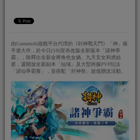
由Gamamobi遊戲平台代理的《封神戰天門》「神」級
手遊大作，於今日(5/8)宣布改版全新版本「諸神爭
霸」，除釋出全新金將角色女媧、九天玄女和虎姑
婆，還開放全新副本「仙域」及大型跨服PVP玩法
「諸仙爭霸賽」，並搭配「封神祭」超值贈送活動。