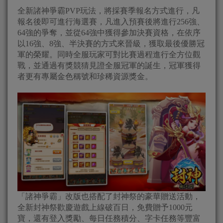
全新諸神爭霸PVP玩法，將採賽季報名方式進行，凡
報名後即可進行海選賽，凡進入預賽後將進行256強、
64強的爭奪，並從64強中獲得參加決賽資格，在依序
以16強、8強、半決賽的方式來晉級，獲取最後優勝冠
軍的榮耀。同時全服玩家可對比賽過程進行全方位觀
戰，並通過有獎競猜見證全服冠軍的誕生，冠軍獲得
者更有專屬金色稱號和珍稀資源獎金。
「諸神爭霸」改版也搭配了封神祭的豪華贈送活動，
全新封神祭歡慶遊戲上線破百日，免費贈予1000元
寶，還有登入獎勵、每日任務積分、字卡任務等豐富