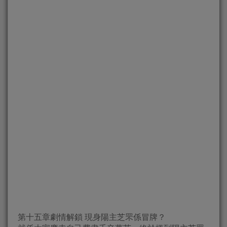
第十五章劇情解鎖 現身陽主芝罘係冒牌？