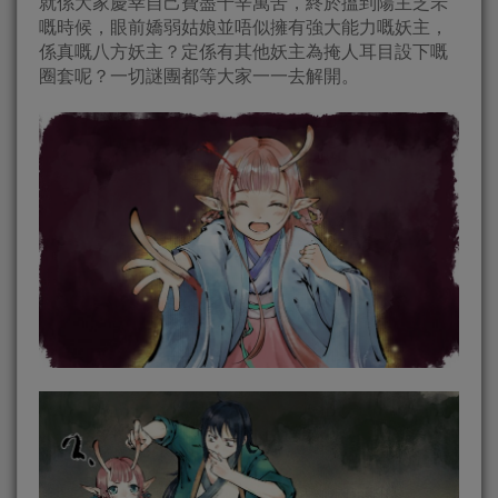
就係大家慶幸自己費盡千辛萬苦，終於搵到陽主芝罘
嘅時候，眼前嬌弱姑娘並唔似擁有強大能力嘅妖主，
係真嘅八方妖主？定係有其他妖主為掩人耳目設下嘅
圈套呢？一切謎團都等大家一一去解開。