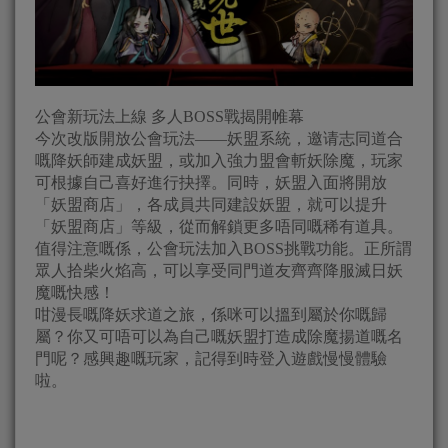
公會新玩法上線 多人BOSS戰揭開帷幕
今次改版開放公會玩法——妖盟系統，邀请志同道合
嘅降妖師建成妖盟，或加入強力盟會斬妖除魔，玩家
可根據自己喜好進行抉擇。同時，妖盟入面將開放
「妖盟商店」，各成員共同建設妖盟，就可以提升
「妖盟商店」等級，從而解鎖更多唔同嘅稀有道具。
值得注意嘅係，公會玩法加入BOSS挑戰功能。正所謂
眾人拾柴火焰高，可以享受同門道友齊齊降服滅日妖
魔嘅快感！
咁漫長嘅降妖求道之旅，係咪可以搵到屬於你嘅歸
屬？你又可唔可以為自己嘅妖盟打造成除魔揚道嘅名
門呢？感興趣嘅玩家，記得到時登入遊戲慢慢體驗
啦。