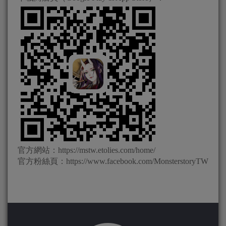
官方網站：https://mstw.etolies.com/home/
官方粉絲頁：https://www.facebook.com/MonsterstoryTW