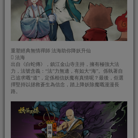
重塑經典無情禪師 法海助你降妖升仙
 法海
出自《白蛇傳》，鎮江金山寺主持，擁有極強大法
力，法號含義：“法”力無邊，有如大“海”。係執著自
己追求嘅“道”，定係相信妖魔有真情呢？最後，佢選
擇堅持以拯救蒼生為信念，踏上降妖除魔嘅漫漫長
路。