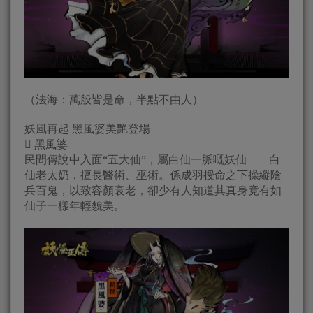
（法海：萬般皆是命，半點不由人）
妖風再起 黑風婆美艷登場
 黑風婆
民間傳說中入面“五大仙”，屬白仙一脈嘅妖仙——白
仙老太奶，擅長醫術、巫術。係成羽授命之下操縱陰
兵百鬼，以致容顏衰老，卻少有人知道其真身竟有如
仙子一樣年輕貌美。