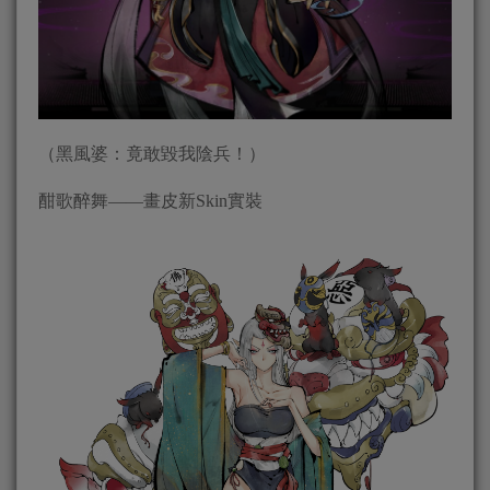
（黑風婆：竟敢毀我陰兵！）
酣歌醉舞——畫皮新Skin實裝