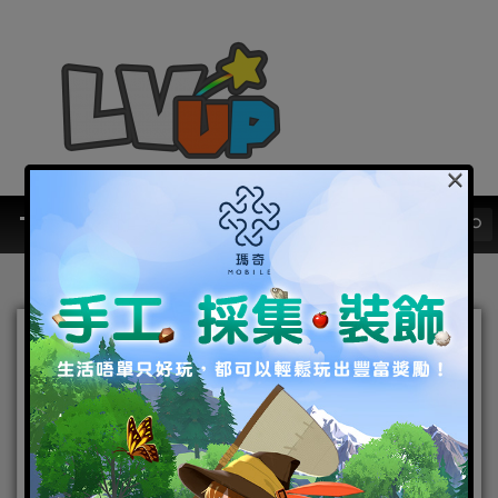
×
《妖怪正傳》妖盟系統正式
上線！ 致敬經典 法海禪師助
你降妖伏魔
2019-05-09
|
Android
,
IOS
,
好康活動
,
手機遊戲
,
焦點新聞
妖怪正傳