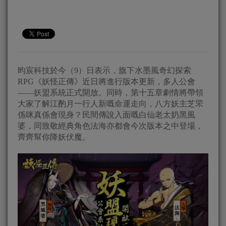
昀宸科技於今（9）日表示，旗下水墨風奇幻探索
RPG《妖怪正傳》近日將進行版本更新，多人公會
——妖盟系統正式開放。同時，第十五章劇情將帶領
大家了解江酌月一行人新嘅命運走向，八方妖主芝罘
係咪真係會現身？民間傳說入面嘅白仙老太奶黑風
婆，同致敬經典角色法海亦都會今次版本之中登場，
齊齊幫你降妖伏魔。