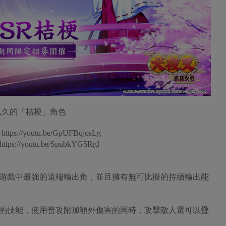
已久的「桔梗」角色
outu.be/GpUFBqjosLg
//youtu.be/SpubkYG5RgI
遊戲中最強的遠端輸出角，並且擁有無可比擬的持續輸出能
的技能，使用普攻附加額外傷害的同時，攻擊敵人還可以疊