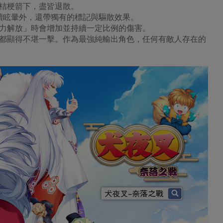
桔梗箭下，盡皆退散。
續眩暈外，還帶獨有的標記與驅散效果。
力解放」時會增加並持續一定比例的傷害。
都顯得不堪一擊。作為最強純輸出角色，任何有敵人存在的