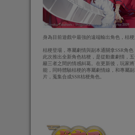
身為目前遊戲中最強的遠端輸出角色，桔梗
桔梗登場，專屬劇情與副本通關拿SSR角色
此次推出全新角色桔梗，是從動畫劇情，五
籬三者之間的情感糾葛。在更新後，玩家將
能，同時體驗桔梗的專屬劇情線，和專屬副
片，蒐集合成SSR桔梗角色。