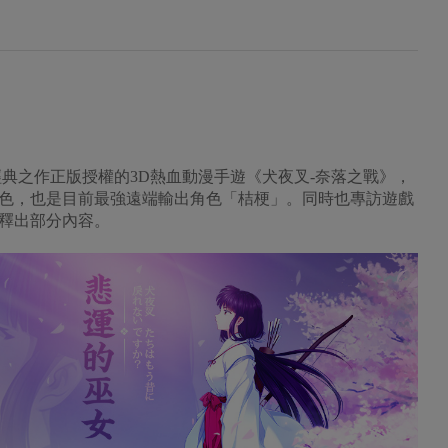
子經典之作正版授權的3D熱血動漫手遊《犬夜叉-奈落之戰》，
色，也是目前最強遠端輸出角色「桔梗」。同時也專訪遊戲
釋出部分內容。