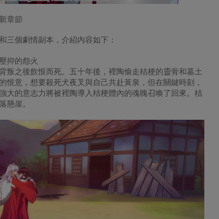
新章節
和三個劇情副本，介紹內容如下：
壓抑的怨火
背叛之後飲恨而死。五十年後，裡陶偷走桔梗的靈骨和墓土
的恨意，想要殺死犬夜叉與自己共赴黃泉，但在關鍵時刻，
強大的意志力將被裡陶導入桔梗體內的魂魄召喚了回來。桔
落懸崖。