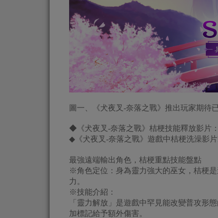
圖一、《犬夜叉-奈落之戰》推出玩家期待
◆《犬夜叉-奈落之戰》桔梗技能釋放影片：https://y
◆《犬夜叉-奈落之戰》遊戲中桔梗洗澡影片https:
最強遠端輸出角色，桔梗重點技能盤點
※角色定位：身為靈力強大的巫女，桔梗是
力。
※技能介紹：
「靈力解放」是遊戲中罕見能改變普攻形態
加標記給予額外傷害。