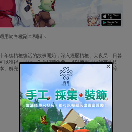
適用於各種副本和關卡
十年後桔梗復活的故事開始，深入經歷桔梗、犬夜叉、日暮
可以獲得「桔梗」作為臨時角色，可以使用桔梗所有的技
×
本。解完劇情線任務、通關完副本後，就可以獲得桔梗碎