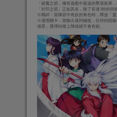
「破魔之箭」擁有遊戲中最遠的擊退效果，
「封印之箭」正如其名，除了長達3秒的持
※羈絆：當陣容中有妖的角色時，釋放「靈
※適用關卡：當輸出達到極致，任何的阻礙
場景，選擇桔梗上陣就絕不會有錯。