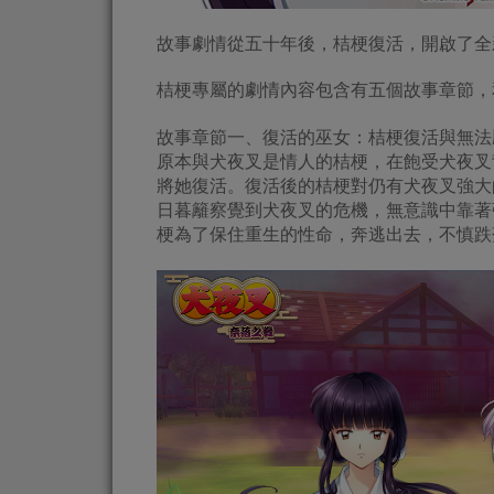
故事劇情從五十年後，桔梗復活，開啟了全
桔梗專屬的劇情內容包含有五個故事章節，
故事章節一、復活的巫女：桔梗復活與無法
原本與犬夜叉是情人的桔梗，在飽受犬夜叉
將她復活。復活後的桔梗對仍有犬夜叉強大
日暮籬察覺到犬夜叉的危機，無意識中靠著
梗為了保住重生的性命，奔逃出去，不慎跌