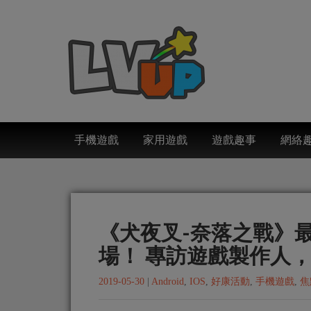
手機遊戲
家用遊戲
遊戲趣事
網絡
《犬夜叉-奈落之戰》
場！ 專訪遊戲製作人
2019-05-30
|
Android
,
IOS
,
好康活動
,
手機遊戲
,
焦