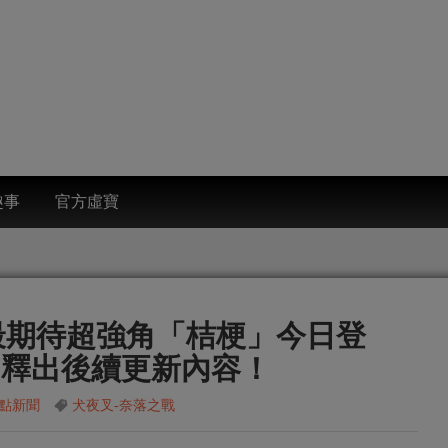
趣事
官方虛寶
最期待超強角「桔梗」今日登
，釋出後續更新內容！
點新聞
犬夜叉-奈落之戰