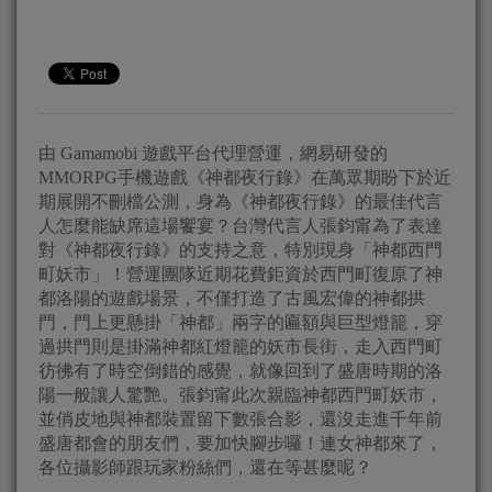
由 Gamamobi 遊戲平台代理營運，網易研發的
MMORPG手機遊戲《神都夜行錄》在萬眾期盼下於近
期展開不刪檔公測，身為《神都夜行錄》的最佳代言
人怎麼能缺席這場饗宴？台灣代言人張鈞甯為了表達
對《神都夜行錄》的支持之意，特別現身「神都西門
町妖市」！營運團隊近期花費鉅資於西門町復原了神
都洛陽的遊戲場景，不僅打造了古風宏偉的神都拱
門，門上更懸掛「神都」兩字的匾額與巨型燈籠，穿
過拱門則是掛滿神都紅燈籠的妖市長街，走入西門町
彷彿有了時空倒錯的感覺，就像回到了盛唐時期的洛
陽一般讓人驚艷。張鈞甯此次親臨神都西門町妖市，
並俏皮地與神都裝置留下數張合影，還沒走進千年前
盛唐都會的朋友們，要加快腳步囉！連女神都來了，
各位攝影師跟玩家粉絲們，還在等甚麼呢？