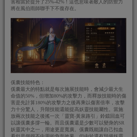
害相當於提升了25%-42%！這也意味著敵人的防禦力
將在風伯雨師聯手下不復存在。
傒囊技能特色：
傒囊最大的特點就是每次施展技能時，會減少最大生
命值的50%，但增加80%的攻擊力，而釋放技能時的傷
害是先計算180%的攻擊力之後再乘以傷害倍率，攻擊
力十分驚人，升階技能還能提高妖靈技能屬性。當施
放兩次技能之後搖一次「靈寶-黃泉路引」鈴鐺回血可
以讓傒囊多撐一輪。而且傒囊還是少數可以變身的SR
妖靈其中之一，用途更是寬廣。傒囊既能讓自己扣血
看似是個很不中用的負面效果，但由於還有預備妖靈