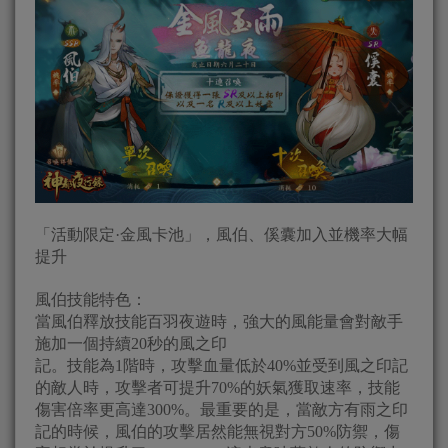
「活動限定·金風卡池」，風伯、傒囊加入並機率大幅
提升
風伯技能特色：
當風伯釋放技能百羽夜遊時，強大的風能量會對敵手
施加一個持續20秒的風之印
記。技能為1階時，攻擊血量低於40%並受到風之印記
的敵人時，攻擊者可提升70%的妖氣獲取速率，技能
傷害倍率更高達300%。最重要的是，當敵方有雨之印
記的時候，風伯的攻擊居然能無視對方50%防禦，傷