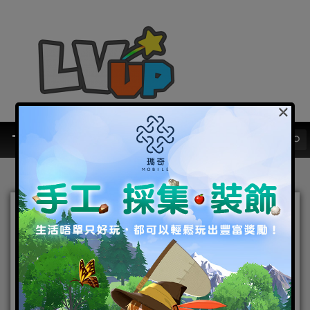
×
連女神張鈞甯都瘋玩神都夜
行錄，邀你成為西門神
「攝」手！
2019-06-18
|
Android
,
IOS
,
好康活動
,
手機遊戲
,
焦點新聞
神都夜行錄