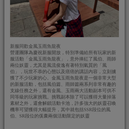
新服同歡金風玉雨魚龍夜
營運團隊為慶祝新服開放，特別準備給所有玩家的新
服活動「金風玉雨魚龍夜」，意外捧紅了風伯、雨師
兩位妖靈，尤其是風流俊逸有著特別氣質的「風
伯」，玩世不恭的心態以及痞痞的講話內容，立刻擄
獲了不少玩家的心。金風玉雨魚龍夜是一個非常大型
的新服活動，包括風伯篇、雨師篇兩系列非常有趣的
支線任務之外，還有金風、玉雨兩大活動副本可供不
同等級的玩家挑戰。挑戰副本除了可以獲得大量掉落
素材之外，還會解鎖活動卡池，許多強大的妖靈召喚
機率可望獲得大幅提升，其中就包括SSR段位的風
伯、SR段位的傒囊兩個活動限定的妖靈