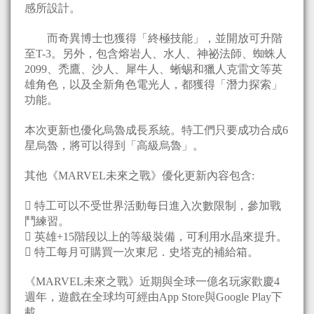
感所設計。
而奇異博士也獲得「終極技能」，並開放可升階
至T-3。另外，包含熔岩人、水人、神祕法師、蜘蛛人
2099、禿鷹、沙人、犀牛人、蜥蜴和獵人克雷文等英
雄角色，以及全新角色電光人，都獲得「潛力探索」
功能。
本次更新也優化烏魯成長系統。特工們只要成功合成6
星烏魯，將可以得到「高級烏魯」。
其他《MARVEL未來之戰》優化更新內容包含:
 特工可以不受世界活動每日進入次數限制，參加戰
鬥練習。
 英雄+15階段以上的等級裝備，可利用水晶來提升。
 特工每月可購買一次東尼．史塔克的補給箱。
《MARVEL未來之戰》近期與全球一億名玩家歡慶4
週年，遊戲在全球均可經由App Store與Google Play下
載。