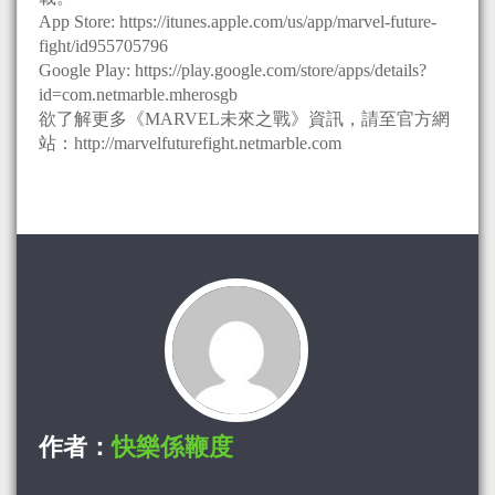
App Store: https://itunes.apple.com/us/app/marvel-future-
fight/id955705796
Google Play: https://play.google.com/store/apps/details?
id=com.netmarble.mherosgb
欲了解更多《MARVEL未來之戰》資訊，請至官方網
站：http://marvelfuturefight.netmarble.com
作者：
快樂係鞭度