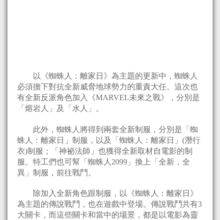
以《蜘蛛人：離家日》為主題的更新中，蜘蛛人
必須擔下對抗全新威脅地球勢力的重責大任。這次也
有全新反派角色加入《MARVEL未來之戰》，分別是
「熔岩人」及「水人」。
此外，蜘蛛人將得到兩套全新制服，分別是「蜘
蛛人：離家日」制服，以及「蜘蛛人：離家日」(潛行
衣)制服；「神祕法師」也獲得全新取材自電影的制
服。特工們也可幫「蜘蛛人2099」換上「全新，全
異」制服，前往戰鬥。
除加入全新角色跟制服，以《蜘蛛人：離家日》
為主題的傳說戰鬥，也在遊戲中登場。傳說戰鬥共有3
大關卡，而這些關卡和當中的場景，都是以電影為靈