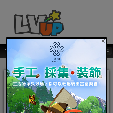
×
《奇迹暖暖》奇幻指環活動
即將登場 「向陽之旅」同步
推出
2019-07-04
|
Android
,
IOS
,
好康活動
,
手機遊戲
奇迹暖暖