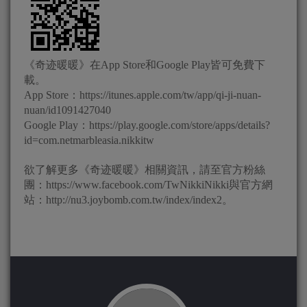
《奇迹暖暖》在App Store和Google Play皆可免費下
載。
App Store：https://itunes.apple.com/tw/app/qi-ji-nuan-
nuan/id1091427040
Google Play：https://play.google.com/store/apps/details?
id=com.netmarbleasia.nikkitw
欲了解更多《奇迹暖暖》相關資訊，請至官方粉絲
團：https://www.facebook.com/TwNikkiNikki與官方網
站：http://nu3.joybomb.com.tw/index/index2。