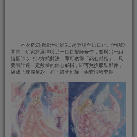
本次奇幻指環活動從5日起登場至11日止。活動期
間內，玩家將選擇與另一位搭配師合作，並與另一組
搭配師以2打2方式對決，即可獲得「銘心戒指」。只
要累計達一定數量的銘心戒指，即可兌換服裝部件，
組成「瑰麗華彩」和「蝶夢斑斕」兩套珍稀套裝。