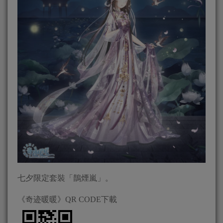
七夕限定套裝「鵲煙嵐」。
《奇迹暖暖》QR CODE下載