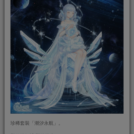
珍稀套裝「潮汐永航」。