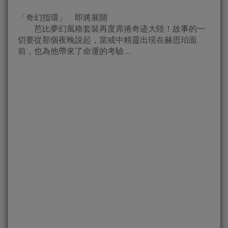
「奇幻指環」 即將展開
芭比夢幻風格套裝再度席捲奇迹大陸！故事的一
切要從那個夜晚說起，當戒中精靈出現在赫思珀面
前，也為他帶來了命運的考驗…