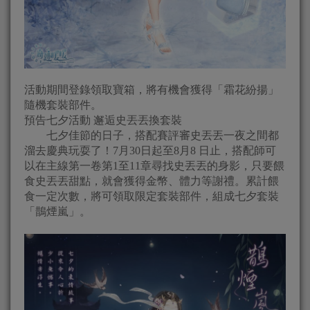
活動期間登錄領取寶箱，將有機會獲得「霜花紛揚」
隨機套裝部件。
預告七夕活動 邂逅史丟丟換套裝
七夕佳節的日子，搭配賽評審史丟丟一夜之間都
溜去慶典玩耍了！7月30日起至8月8 日止，搭配師可
以在主線第一卷第1至11章尋找史丟丟的身影，只要餵
食史丟丟甜點，就會獲得金幣、體力等謝禮。累計餵
食一定次數，將可領取限定套裝部件，組成七夕套裝
「鵲煙嵐」。