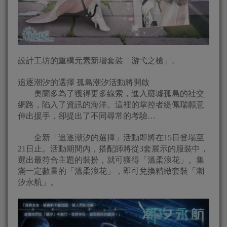
設計工坊的重構元素新增套裝「游弋之槍」。
追逐潮汐的選擇 孤島潮汐活動將開啟
奧蘭多為了獲得更多線索，進入廢墟孤島的社交
網路，陷入了資訊的海洋。這裡的掌控者緹佩瑞願意
伸出援手，卻提出了不同尋常的考驗…
全新「追逐潮汐的選擇」活動即將在15日登場至
21日止。活動期間內，搭配師將從3套展示的服裝中，
選出最符合主題的裝扮，就可獲得「溫柔浪花」。集
滿一定數量的「溫柔浪花」，即可兌換精緻套裝「潮
汐永航」。