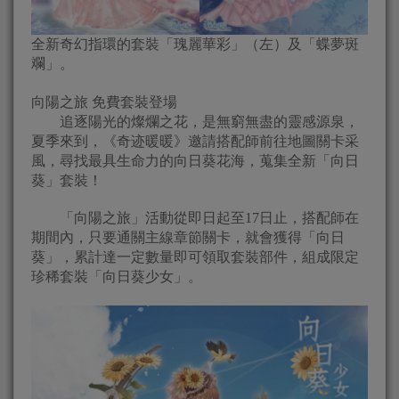
全新奇幻指環的套裝「瑰麗華彩」（左）及「蝶夢斑
斕」。
向陽之旅 免費套裝登場
追逐陽光的燦爛之花，是無窮無盡的靈感源泉，
夏季來到，《奇迹暖暖》邀請搭配師前往地圖關卡采
風，尋找最具生命力的向日葵花海，蒐集全新「向日
葵」套裝！
「向陽之旅」活動從即日起至17日止，搭配師在
期間內，只要通關主線章節關卡，就會獲得「向日
葵」，累計達一定數量即可領取套裝部件，組成限定
珍稀套裝「向日葵少女」。