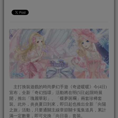
主打換裝遊戲的時尚夢幻手遊《奇迹暖暖》今(4日)
宣布，全新「奇幻指環」活動將在明(5日)起限時展
開，推出「瑰麗華彩」、「蝶夢斑斕」兩套珍稀套
裝。此外，炎炎夏日到來，即日起也推出全新「向陽
之旅」活動，只要通關主線章節關卡蒐集道具，累計
滿一定數量，即可兌換「向日葵」套裝。