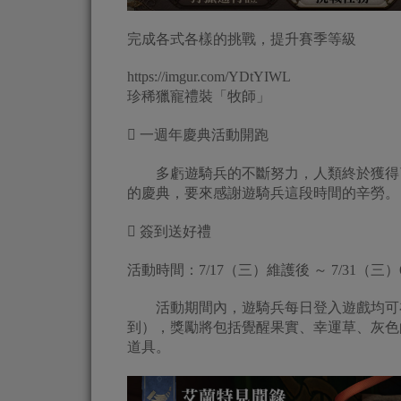
完成各式各樣的挑戰，提升賽季等級
https://imgur.com/YDtYIWL
珍稀獵寵禮裝「牧師」
 一週年慶典活動開跑
多虧遊騎兵的不斷努力，人類終於獲得了
的慶典，要來感謝遊騎兵這段時間的辛勞。
 簽到送好禮
活動時間：7/17（三）維護後 ～ 7/31（三）
活動期間內，遊騎兵每日登入遊戲均可在遊
到），獎勵將包括覺醒果實、幸運草、灰色
道具。