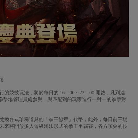
場
技玩法，將於每日的 16：00～22：00 開啟，凡到達
PC 拳擊場管理員處參與，與匹配到的玩家進行一對一的拳擊對
換各式珍稀道具的「拳王徽章」代幣，此外，每日前三場
未來將開放多人晉級淘汰形式的拳王爭霸賽，各方頂尖的技