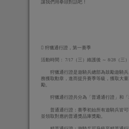
讓我們用拳頭對話吧！
 狩獵通行證，第一賽季
活動時間： 7/17（三）維護後 ～ 8/28（三）
狩獵通行證是遊騎兵總部為鼓勵遊騎兵成
務獲取勳章，進而提升賽季等級，獲取大量
勵。
狩獵通行證共分為「普通通行證」和「精
普通通行證：賽季初始所有遊騎兵皆可獲
並領取對應的普通獎品庫獎勵。
精英通行證：遊騎兵可升級至精英通行證