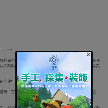
23：59
×
長而推出的活動。活動期間內，遊騎兵可透過完成各類任
珍稀獎勵，其中包括獵寵禮裝「牧師」及定製版聊天框等獎
英通行證」兩種，兩者均有相應的獎勵物品庫：
得，可透過完成相關的每日與每週任務，提升賽季等級，
，解鎖精英週任務及精英通行證的海量獎勵。升級通行證