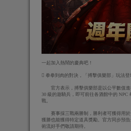
一起加入熱鬧的慶典吧！
 拳拳到肉的對決，「搏擊俱樂部」玩法登
官方表示，搏擊俱樂部是以公平數值進行的競
30 級的遊騎兵，即可前往各酒館中的 N
戰。
賽事採三戰兩勝制，勝利者可獲得用於兌
獲勝也能獲得特定道具獎勵。官方同步預告
術流好手們敬請期待。