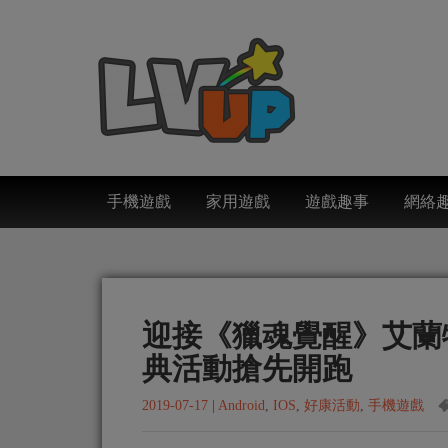
手機遊戲
家用遊戲
遊戲趣事
網絡
迎接《獵魂覺醒》艾蘭
典活動搶先開跑
2019-07-17
|
Android
,
IOS
,
好康活動
,
手機遊戲