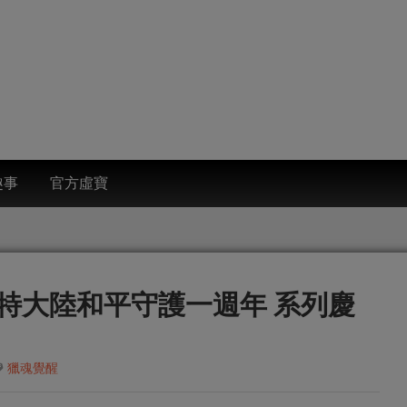
趣事
官方虛寶
特大陸和平守護一週年 系列慶
獵魂覺醒