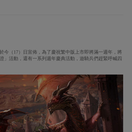
醒》於今（17）日宣佈，為了慶祝繁中版上市即將滿一週年，將
證」活動，還有一系列週年慶典活動，遊騎兵們趕緊呼喊四