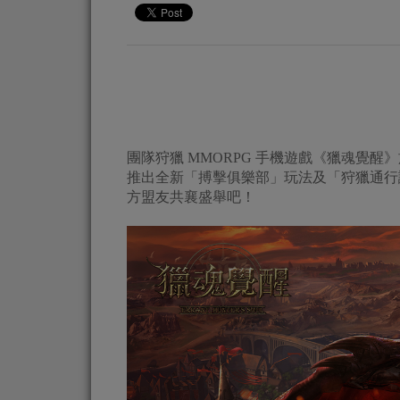
團隊狩獵 MMORPG 手機遊戲《獵魂覺
推出全新「搏擊俱樂部」玩法及「狩獵通行
方盟友共襄盛舉吧！