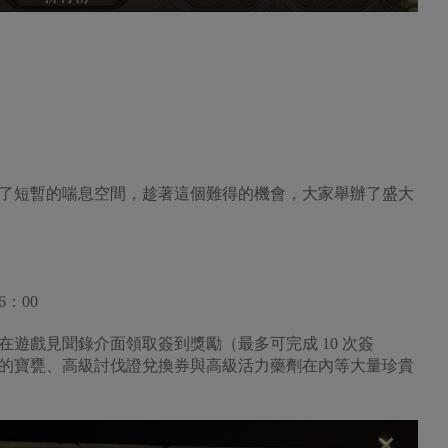
短暫的喘息空間，趁著這個難得的機會，大家舉辦了盛大
6：00
戲見聞錄介面領取簽到獎勵（最多可完成 10 次簽
的寶甕、高級討伐證兌換券與高級活力藥劑在內等大量珍貴