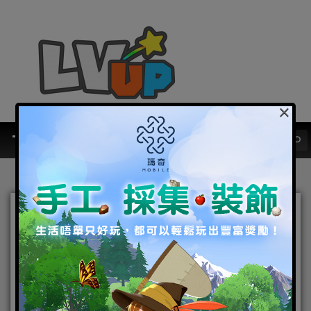
×
《犬夜叉-奈落之戰》大型改
版『決戰奈落城』新篇章開
啟！ 最強反派角色「SSR奈
落」登場！新副本、系統、
任務全面上線