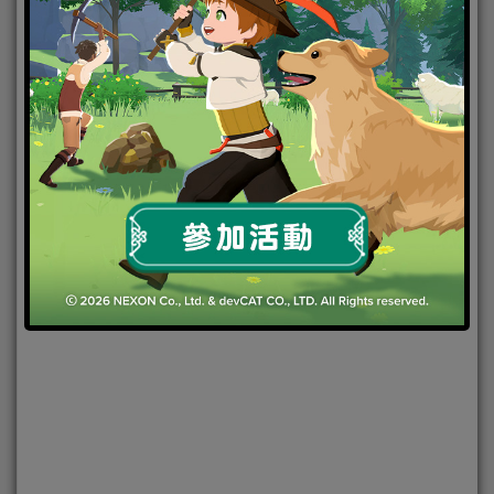
2019-07-18
|
Android
,
IOS
,
好康活動
,
手機遊戲
犬夜叉-奈
落之戰