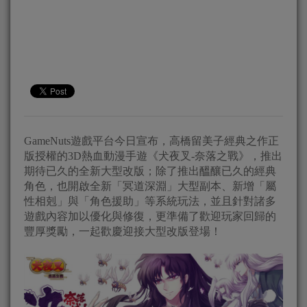
GameNuts遊戲平台今日宣布，高橋留美子經典之作正
版授權的3D熱血動漫手遊《犬夜叉-奈落之戰》，推出
期待已久的全新大型改版；除了推出醞釀已久的經典
角色，也開啟全新「冥道深淵」大型副本、新增「屬
性相剋」與「角色援助」等系統玩法，並且針對諸多
遊戲內容加以優化與修復，更準備了歡迎玩家回歸的
豐厚獎勵，一起歡慶迎接大型改版登場！