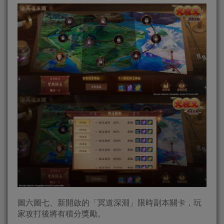
圖六圖七、新開啟的「冥道深淵」限時副本關卡，玩
家攻打後將有積分獎勵。