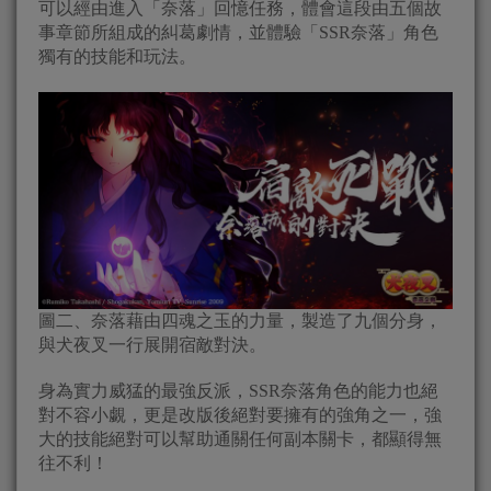
可以經由進入「奈落」回憶任務，體會這段由五個故
事章節所組成的糾葛劇情，並體驗「SSR奈落」角色
獨有的技能和玩法。
圖二、奈落藉由四魂之玉的力量，製造了九個分身，
與犬夜叉一行展開宿敵對決。
身為實力威猛的最強反派，SSR奈落角色的能力也絕
對不容小覷，更是改版後絕對要擁有的強角之一，強
大的技能絕對可以幫助通關任何副本關卡，都顯得無
往不利！