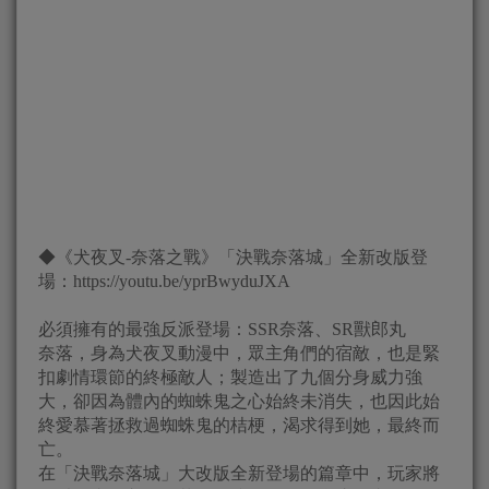
◆《犬夜叉-奈落之戰》「決戰奈落城」全新改版登
場：https://youtu.be/yprBwyduJXA
必須擁有的最強反派登場：SSR奈落、SR獸郎丸
奈落，身為犬夜叉動漫中，眾主角們的宿敵，也是緊
扣劇情環節的終極敵人；製造出了九個分身威力強
大，卻因為體內的蜘蛛鬼之心始終未消失，也因此始
終愛慕著拯救過蜘蛛鬼的桔梗，渴求得到她，最終而
亡。
在「決戰奈落城」大改版全新登場的篇章中，玩家將