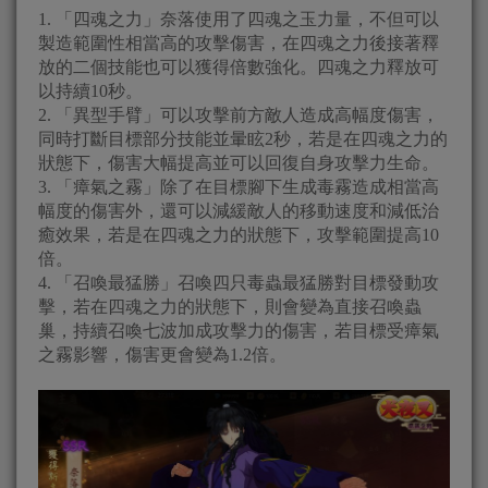
1. 「四魂之力」奈落使用了四魂之玉力量，不但可以
製造範圍性相當高的攻擊傷害，在四魂之力後接著釋
放的二個技能也可以獲得倍數強化。四魂之力釋放可
以持續10秒。
2. 「異型手臂」可以攻擊前方敵人造成高幅度傷害，
同時打斷目標部分技能並暈眩2秒，若是在四魂之力的
狀態下，傷害大幅提高並可以回復自身攻擊力生命。
3. 「瘴氣之霧」除了在目標腳下生成毒霧造成相當高
幅度的傷害外，還可以減緩敵人的移動速度和減低治
癒效果，若是在四魂之力的狀態下，攻擊範圍提高10
倍。
4. 「召喚最猛勝」召喚四只毒蟲最猛勝對目標發動攻
擊，若在四魂之力的狀態下，則會變為直接召喚蟲
巢，持續召喚七波加成攻擊力的傷害，若目標受瘴氣
之霧影響，傷害更會變為1.2倍。