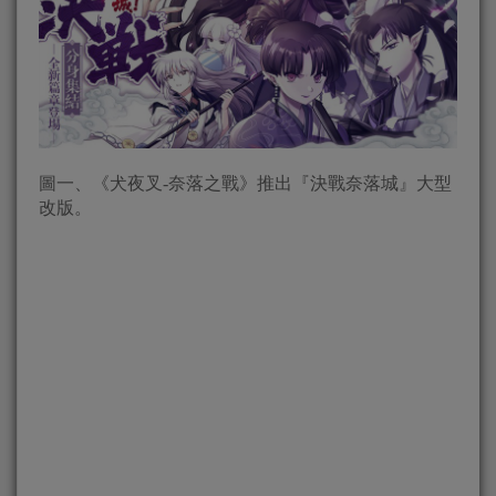
圖一、《犬夜叉-奈落之戰》推出『決戰奈落城』大型
改版。