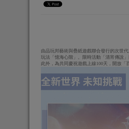
由品玩邦藝術與疊紙遊戲聯合發行的次世代
玩法「憶海心階」。限時活動「清宵傳說」
此外，為共同慶祝遊戲上線100天，開放