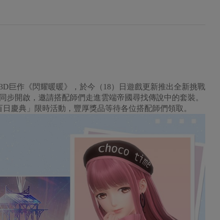
3D巨作《閃耀暖暖》，於今（18）日遊戲更新推出全新挑戰
同步開啟，邀請搭配師們走進雲端帝國尋找傳說中的套裝。
「百日慶典」限時活動，豐厚獎品等待各位搭配師們領取。