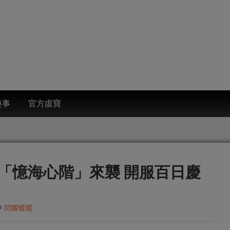
趣事
官方虛寶
「憶海心階」來襲 開服百日慶
閃耀暖暖