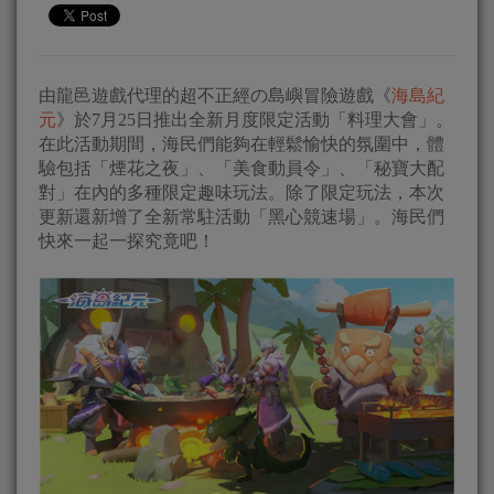
由龍邑遊戲代理的超不正經の島嶼冒險遊戲《
海島紀
元
》於7月25日推出全新月度限定活動「料理大會」。
在此活動期間，海民們能夠在輕鬆愉快的氛圍中，體
驗包括「煙花之夜」、「美食動員令」、「秘寶大配
對」在內的多種限定趣味玩法。除了限定玩法，本次
更新還新增了全新常駐活動「黑心競速場」。海民們
快來一起一探究竟吧！