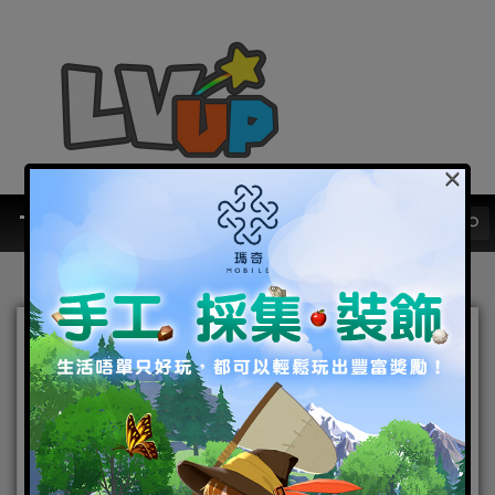
×
《海島紀元》推出全新月度
限定活動「料理大會」
2019-07-26
|
Android
,
IOS
,
手機遊戲
,
焦點新聞
海島紀元