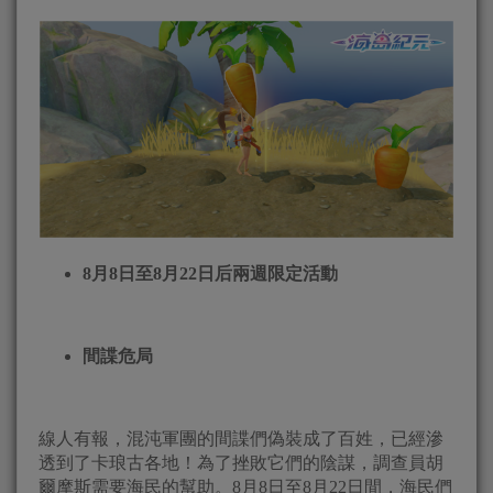
8月8日至8月22日后兩週限定活動
間諜危局
線人有報，混沌軍團的間諜們偽裝成了百姓，已經滲
透到了卡琅古各地！為了挫敗它們的陰謀，調查員胡
爾摩斯需要海民的幫助。8月8日至8月22日間，海民們