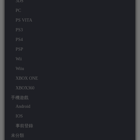
3DS
PC
PS VITA
PS3
PS4
PSP
Wii
Wiiu
XBOX ONE
XBOX360
手機遊戲
Android
IOS
事前登錄
未分類