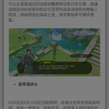
可以在靈風城找到偵探胡爾摩斯領取日常任務，根據
偵探提供的線索到指定位置尋找偽裝成海民的蜥蜴人
間諜，識破間諜的偽裝之後，將其擊敗即可獲得獎
勵。
督軍通緝令
8月8日至8月22日的活動期間，在每次世界首領刷新時
間，會有一個來自「龍焰平原」的督軍入侵到海民的