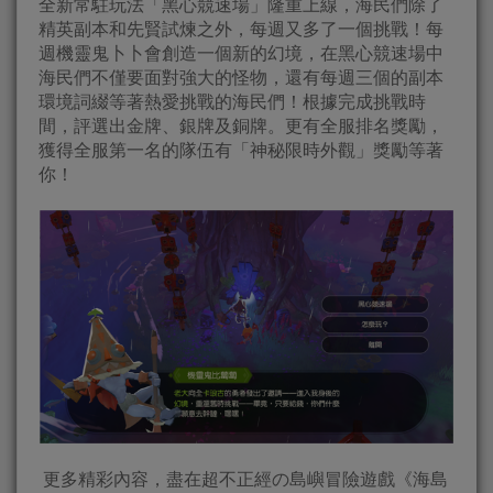
全新常駐玩法「黑心競速場」隆重上線，海民們除了
精英副本和先賢試煉之外，每週又多了一個挑戰！每
週機靈鬼卜卜會創造一個新的幻境，在黑心競速場中
海民們不僅要面對強大的怪物，還有每週三個的副本
環境詞綴等著熱愛挑戰的海民們！根據完成挑戰時
間，評選出金牌、銀牌及銅牌。更有全服排名獎勵，
獲得全服第一名的隊伍有「神秘限時外觀」獎勵等著
你！
更多精彩內容，盡在超不正經の島嶼冒險遊戲《海島