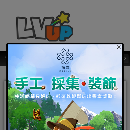
×
【ChinaJoy 2019】
ShowGirl 最全相片喺齊
度！
2019-08-03
|
Android
,
Cosplay 專區
,
IOS
,
手機遊戲
,
焦點新聞
ChinaJoy 2019