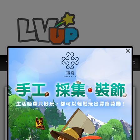
×
今夏最萌！休閒放置手遊
《圓臉騎士團》台港澳獨家
代理權公佈！
2019-08-08
|
Android
,
IOS
,
手機遊戲
,
焦點新聞
圓臉騎士
團