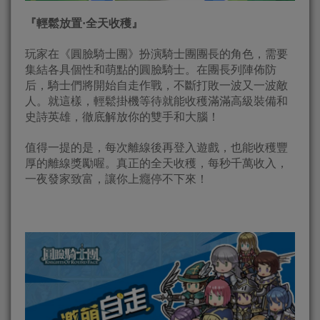
『輕鬆放置·全天收穫』
玩家在《圓臉騎士團》扮演騎士團團長的角色，需要
集結各具個性和萌點的圓臉騎士。在團長列陣佈防
后，騎士們將開始自走作戰，不斷打敗一波又一波敵
人。就這樣，輕鬆掛機等待就能收穫滿滿高級裝備和
史詩英雄，徹底解放你的雙手和大腦！
值得一提的是，每次離線後再登入遊戲，也能收穫豐
厚的離線獎勵喔。真正的全天收穫，每秒千萬收入，
一夜發家致富，讓你上癮停不下來！