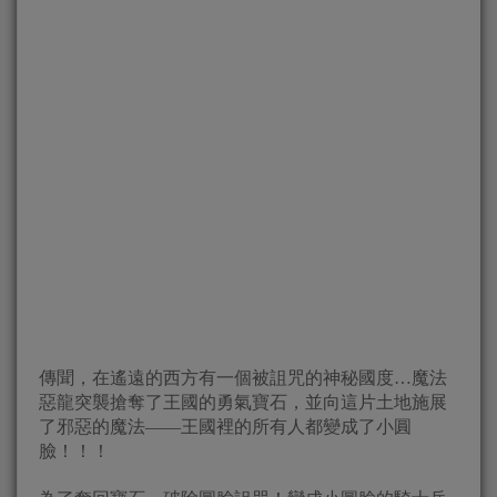
傳聞，在遙遠的西方有一個被詛咒的神秘國度…魔法
惡龍突襲搶奪了王國的勇氣寶石，並向這片土地施展
了邪惡的魔法——王國裡的所有人都變成了小圓
臉！！！