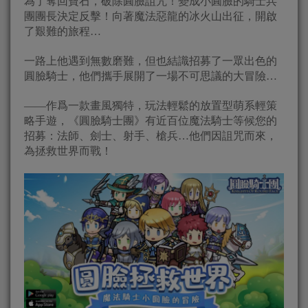
為了奪回寶石，破除圓臉詛咒！變成小圓臉的騎士兵
團團長決定反擊！向著魔法惡龍的冰火山出征，開啟
了艱難的旅程…
一路上他遇到無數磨難，但也結識招募了一眾出色的
圓臉騎士，他們攜手展開了一場不可思議的大冒險…
——作爲一款畫風獨特，玩法輕鬆的放置型萌系輕策
略手遊，《圓臉騎士團》有近百位魔法騎士等候您的
招募：法師、劍士、射手、槍兵…他們因詛咒而來，
為拯救世界而戰！