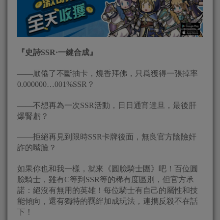
『史詩SSR·一鍵合成』
——厭倦了不斷抽卡，燒香拜佛，只爲獲得一張掉率
0.000000…001%SSR？
——不想再為一次SSR活動，日日通宵達旦，最後肝
爆腎虧？
——拒絕再見到限時SSR卡牌後面，無良官方陰險奸
詐的嘴臉？
如果你也和我一樣，就來《圓臉騎士團》吧！百位圓
臉騎士，雖有C等到SSR等的稀有度區別，但官方承
諾：絕沒有無用的英雄！每位騎士有自己的屬性和技
能傾向，還有獨特的羈絆加成玩法，連擕反殺不在話
下！