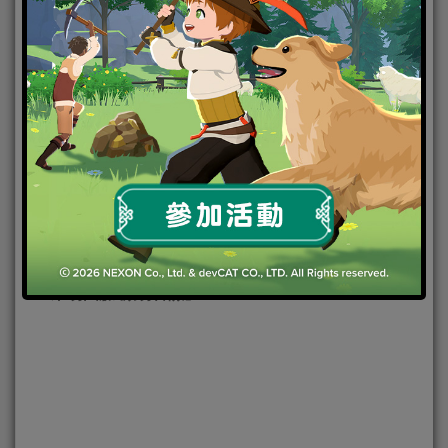
今日，2019年最可愛·最休閑·最護肝的輕策略放置手遊
《圓臉騎士團》正式宣佈由SpringGame獨家代理發
佈，並將於近期同步上市台港澳。如果你也喜愛輕鬆
愉快的放置玩法，就快快準備集結你的魔法騎士小圓
臉們，一起期待福利多多的事前登入活動吧！
『呆萌圓臉·激萌冒險』