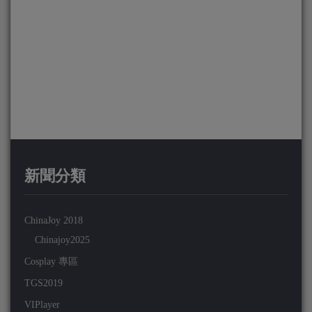
新聞分類
ChinaJoy 2018
Chinajoy2025
Cosplay 專區
TGS2019
VIPlayer