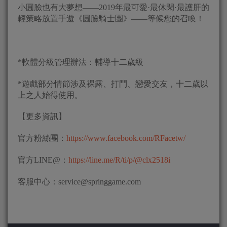
小圓臉也有大夢想——2019年最可愛·最休閑·最護肝的
輕策略放置手遊《圓臉騎士團》——等候您的召喚！
*軟體分級管理辦法：輔導十二歲級
*遊戲部分情節涉及裸露、打鬥、戀愛交友，十二歲以
上之人始得使用。
【更多資訊】
官方粉絲團：
https://www.facebook.com/RFacetw/
官方LINE@：
https://line.me/R/ti/p/@clx2518i
客服中心：
service@springgame.com