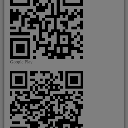
Google Play