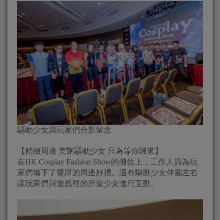
驅動少女與玩家們合影留念
【精緻周邊 美艷驅動少女 只為等你歸來】
在HK Cosplay Fashion Show的攤位上，工作人員為玩
家們備下了豐厚的周邊好禮。還有驅動少女伴圍左右
讓玩家們與遊戲裡的所愛少女進行互動。