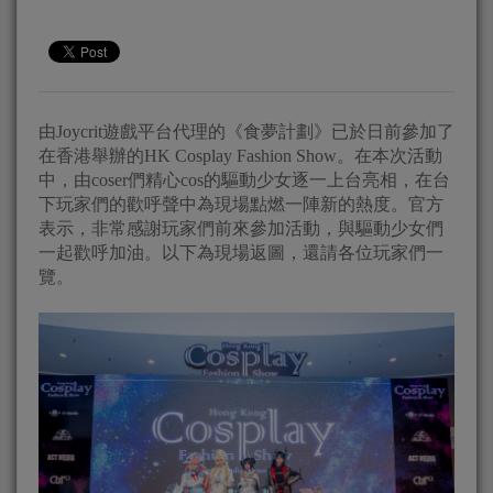
由Joycrit遊戲平台代理的《食夢計劃》已於日前參加了
在香港舉辦的HK Cosplay Fashion Show。在本次活動
中，由coser們精心cos的驅動少女逐一上台亮相，在台
下玩家們的歡呼聲中為現場點燃一陣新的熱度。官方
表示，非常感謝玩家們前來參加活動，與驅動少女們
一起歡呼加油。以下為現場返圖，還請各位玩家們一
覽。