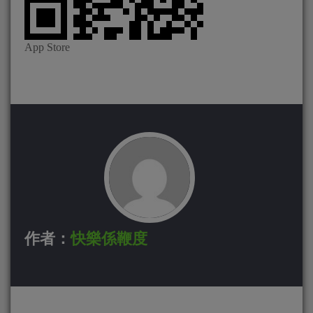
App Store
作者：
快樂係鞭度