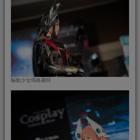
驅動少女瑪格麗特