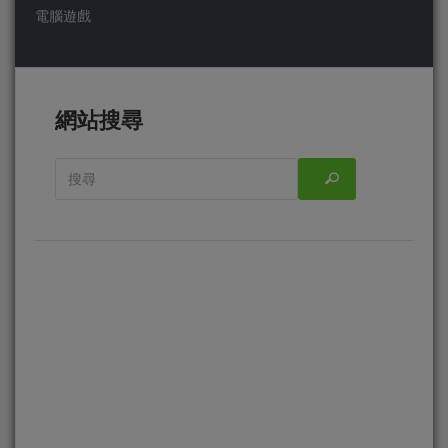
電腦遊戲
網站搜尋