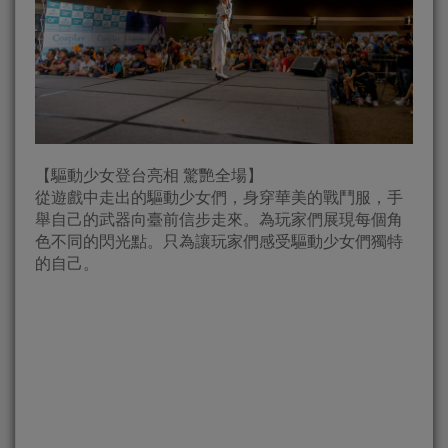
【驅動少女登台亮相 驚艷全場】
從遊戲中走出的驅動少女們，身穿華美的戰鬥服，手
舉自己的武器向臺前信步走來。為玩家們展現每個角
色不同的閃光點。只為讓玩家們感受驅動少女們獨特
的自己。