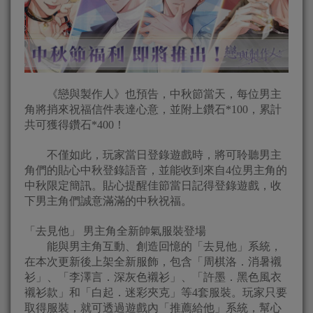
《戀與製作人》也預告，中秋節當天，每位男主
角將捎來祝福信件表達心意，並附上鑽石*100，累計
共可獲得鑽石*400！
不僅如此，玩家當日登錄遊戲時，將可聆聽男主
角們的貼心中秋登錄語音，並能收到來自4位男主角的
中秋限定簡訊。貼心提醒佳節當日記得登錄遊戲，收
下男主角們誠意滿滿的中秋祝福。
「去見他」 男主角全新帥氣服裝登場
能與男主角互動、創造回憶的「去見他」系統，
在本次更新後上架全新服飾，包含「周棋洛．消暑襯
衫」、「李澤言．深灰色襯衫」、「許墨．黑色風衣
襯衫款」和「白起．迷彩夾克」等4套服裝。玩家只要
取得服裝，就可透過遊戲內「推薦給他」系統，幫心