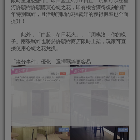
限時重返戀語市。即日起至9月16日止，玩家可以在星
河許願樹許願購買心綻之花，即有機會獲得復刻的新
年特別羈絆，且活動期間內2張羈絆的獲得機率也全面
提升！
此外，「白起．冬日花火」、「周棋洛．你的樣
子」兩張羈絆也將於許願樹商店限時上架，玩家可直
接使用心綻之花兌換。
「緣分事件」優化 選擇羈絆更容易