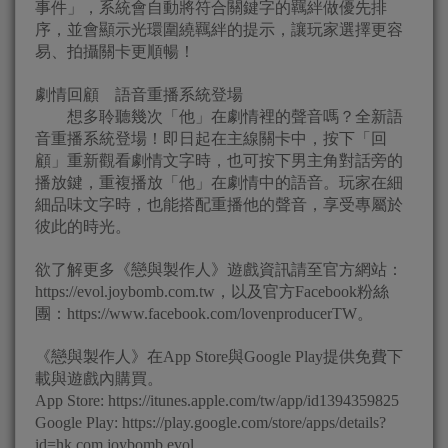
事件」，系統會自動將符合關鍵字的羈絆做優先排
序，並會顯示光環圍繞羈絆的提示，讓玩家選擇更容
易、拍攝關卡更順暢！
劇情回顧 語音重播系統登場
想多聆聽幾次「他」在劇情裡的聲音嗎？全新語
音重播系統登場！即日起在主線關卡中，按下「回
顧」重新觀看劇情文字時，也可按下男主角對話旁的
播放鍵，重複播放「他」在劇情中的語音。玩家在細
細品味文字時，也能搭配重播他的聲音，享受專屬於
彼此的時光。
欲了解更多《戀與製作人》遊戲資訊請至官方網站：
https://evol.joybomb.com.tw，以及官方Facebook粉絲
團：https://www.facebook.com/lovenproducerTW。
《戀與製作人》在App Store與Google Play提供免費下
載與遊戲內購買。
App Store: https://itunes.apple.com/tw/app/id1394359825
Google Play: https://play.google.com/store/apps/details?
id=hk.com.joybomb.evol