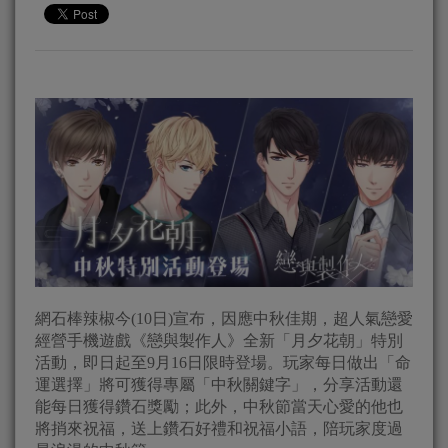
網石棒辣椒今(10日)宣布，因應中秋佳期，超人氣戀愛
經營手機遊戲《戀與製作人》全新「月夕花朝」特別
活動，即日起至9月16日限時登場。玩家每日做出「命
運選擇」將可獲得專屬「中秋關鍵字」，分享活動還
能每日獲得鑽石獎勵；此外，中秋節當天心愛的他也
將捎來祝福，送上鑽石好禮和祝福小語，陪玩家度過