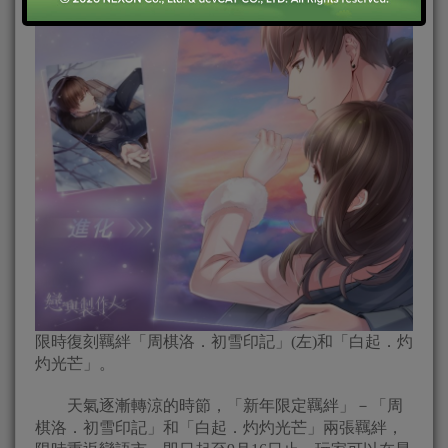
限時復刻羈絆「周棋洛．初雪印記」(左)和「白起．灼
灼光芒」。
天氣逐漸轉涼的時節，「新年限定羈絆」－「周
棋洛．初雪印記」和「白起．灼灼光芒」兩張羈絆，