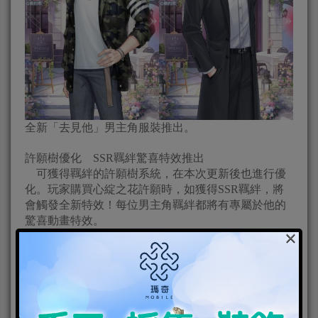
全新「去見他」男主角服裝推出。
許願樹優化 SSR羈絆驚喜特效推出
可獲得羈絆的許願樹系統，在本次更新後也進行優
化。玩家購買心綻之花許願時，如獲得SSR羈絆，將
會觸發全新特效！每位男主角羈絆都將有專屬於他的
驚喜動畫特效。
×
如伴隨周棋洛SSR羈絆登場的是閃亮的星光舞台
特效；伴隨李澤言SSR羈絆的則是如同時光倒流的鐘
錶特效；伴隨許墨的為深沉的紫色蝴蝶特效；而白起
則是清新的橘黃色銀杏葉特效。