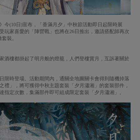
今(10日)宣布，「香滿月夕」中秋節活動即日起限時展
受玩家喜愛的「陣營戰」也將在26日推出，邀請搭配師再次
緻套裝。
酒樓都掛起了明月般的燈籠，人們登樓賞月，互訴著關於
日限時登場。活動期間內，通關全地圖關卡會得到隨機掉落
之禮」，將可獲得中秋主題套裝「夕月瀟湘」的套裝部件，
達指定次數，集滿部件即可組成限定套裝「夕月瀟湘」。