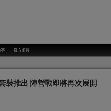
趣事
官方虛寶
套裝推出 陣營戰即將再次展開