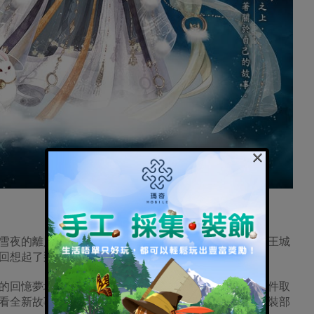
×
夜的離別」。不辭而別的啵啵獨自回到了莉莉斯，在王城
回想起了那段雪中的往事，更多故事也隨之展開……
回憶夢境。搭配師可在織夢人協會中，依照各關卡條件取
看全新故事外，通過關卡還可獲得啵啵的螢光之靈及服裝部