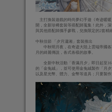
主打換裝遊戲的時尚夢幻手遊《奇迹暖暖》
開，全新珍稀套裝等搭配師蒐集！此外，深
與其他搭配師攜手參戰，兌換限定的2套精
中秋佳節 「夕月瀟湘」套裝推出
中秋明月夜，在奇迹大陸上雲端帝國各家
月的綺麗傳說，各式各樣的故事。
全新中秋活動「香滿月夕」即日起至16
的「金兔絨」，並可使用金兔絨製作「月夕
以及星光幣、體力、金幣等道具；只要製作