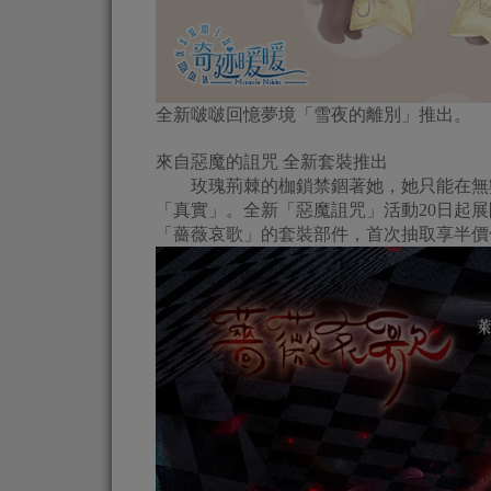
全新啵啵回憶夢境「雪夜的離別」推出。
來自惡魔的詛咒 全新套裝推出
玫瑰荊棘的枷鎖禁錮著她，她只能在無數
「真實」。全新「惡魔詛咒」活動20日起
「薔薇哀歌」的套裝部件，首次抽取享半價