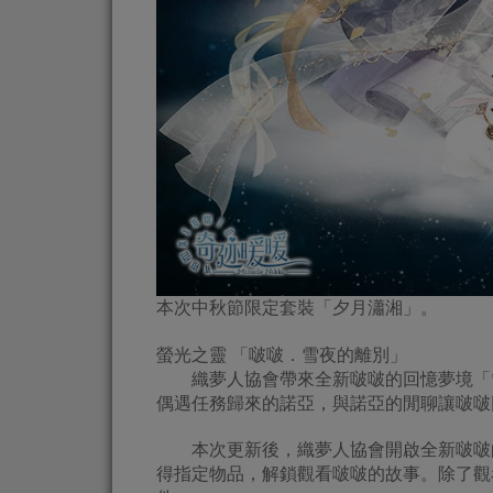
本次中秋節限定套裝「夕月瀟湘」。
螢光之靈 「啵啵．雪夜的離別」
織夢人協會帶來全新啵啵的回憶夢境「雪
偶遇任務歸來的諾亞，與諾亞的閒聊讓啵啵
本次更新後，織夢人協會開啟全新啵啵的
得指定物品，解鎖觀看啵啵的故事。除了觀