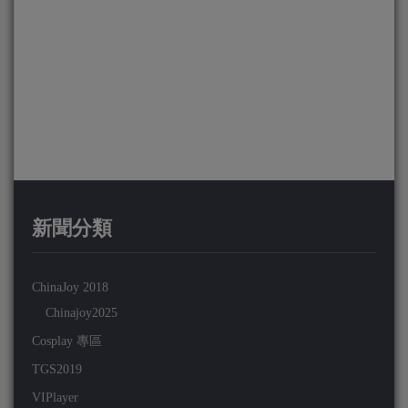
新聞分類
ChinaJoy 2018
Chinajoy2025
Cosplay 專區
TGS2019
VIPlayer