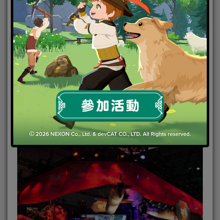
現場火熱消息會繼續接踵而來嚟
你又準備好未呢
今次嚟到同大家介紹日本遊戲界巨頭【KONAMI】啦
現場攤位真係唔少野，小編離遠已經感受到與別不同
嘅氣勢
攤位內仲有準備咗大量新作比傳媒優先試玩
而作品對於老機迷嚟講相信唔會陌生
一齊嚟睇睇有咩新作先啦