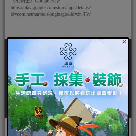
《七騎士》Google Play:
https://play.google.com/store/apps/details?
id=com.netmarble.sknightsgb&hl=zh-TW
×
作者：
快樂係鞭度