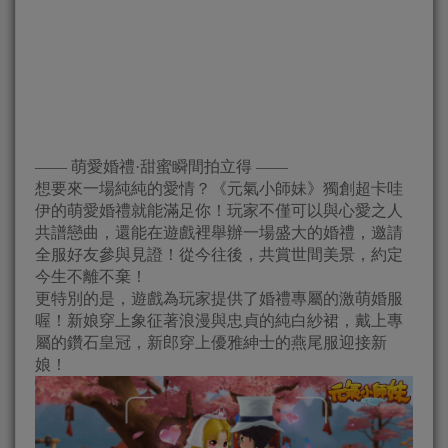
—— 萌愛婚禮·甜蜜瞬間拍立得 ——
想要來一場純純的愛情？《元氣小師妹》獨創超卡哇
伊的萌愛婚禮就能滿足你！玩家不僅可以與心愛之人
共譜戀曲，還能在遊戲裡舉辦一場盛大的婚禮，邀請
全服好友參與見證！從今往後，共賞世間美景，約定
今生不離不棄！
更特別的是，遊戲為玩家提供了婚禮專屬的激萌婚服
喔！新娘穿上象征著浪漫與忠貞的純白紗裙，戴上專
屬的鑽石皇冠，新郎穿上優雅紳士的燕尾服迎接新
娘！