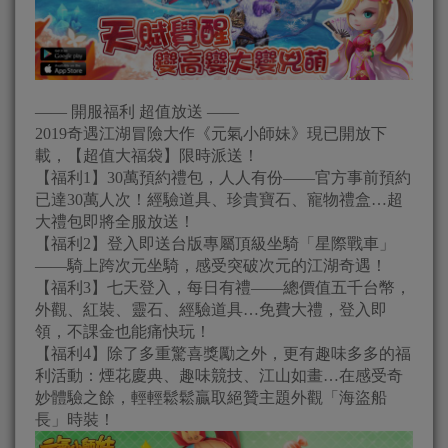
—— 開服福利 超值放送 ——
2019奇遇江湖冒險大作《元氣小師妹》現已開放下
載，【超值大福袋】限時派送！
【福利1】30萬預約禮包，人人有份——官方事前預約
已達30萬人次！經驗道具、珍貴寶石、寵物禮盒…超
大禮包即將全服放送！
【福利2】登入即送台版專屬頂級坐騎「星際戰車」
——騎上跨次元坐騎，感受突破次元的江湖奇遇！
【福利3】七天登入，每日有禮——總價值五千台幣，
外觀、紅裝、靈石、經驗道具…免費大禮，登入即
領，不課金也能痛快玩！
【福利4】除了多重驚喜獎勵之外，更有趣味多多的福
利活動：煙花慶典、趣味競技、江山如畫…在感受奇
妙體驗之餘，輕輕鬆鬆贏取絕贊主題外觀「海盜船
長」時裝！