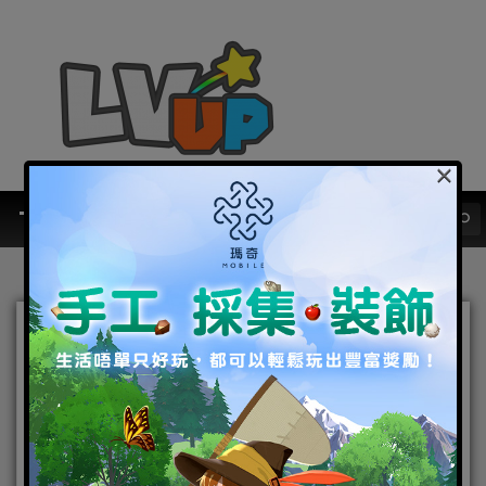
×
元氣江湖冒險啟程！2019超
激萌·奇趣江湖冒險手遊《元
氣小師妹》雙平台正式上
市！