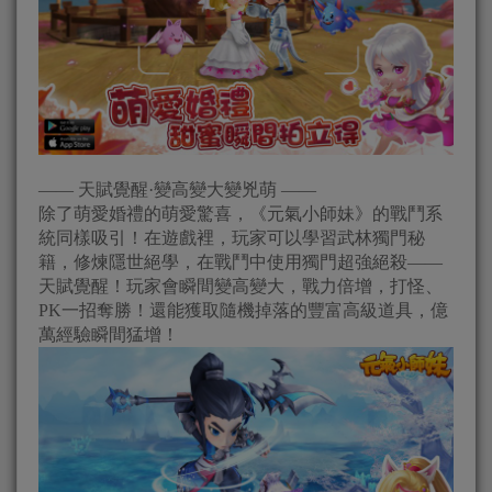
—— 天賦覺醒·變高變大變兇萌 ——
除了萌愛婚禮的萌愛驚喜，《元氣小師妹》的戰鬥系
統同樣吸引！在遊戲裡，玩家可以學習武林獨門秘
籍，修煉隱世絕學，在戰鬥中使用獨門超強絕殺——
天賦覺醒！玩家會瞬間變高變大，戰力倍增，打怪、
PK一招奪勝！還能獲取隨機掉落的豐富高級道具，億
萬經驗瞬間猛增！