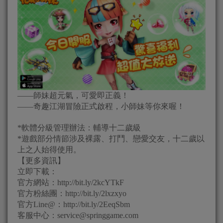
——師妹超元氣，可愛即正義！
——奇趣江湖冒險正式啟程，小師妹等你來喔！
*軟體分級管理辦法：輔導十二歲級
*遊戲部分情節涉及裸露、打鬥、戀愛交友，十二歲以
上之人始得使用。
【更多資訊】
立即下載：
官方網站：http://bit.ly/2kcYTkF
官方粉絲團：http://bit.ly/2lxzxyo
官方Line@：http://bit.ly/2EeqSbm
客服中心：
service@springgame.com