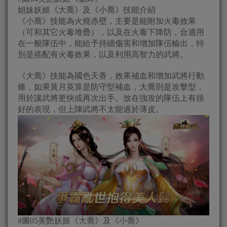
姐妹妖姬《大喬》及《小喬》技能介紹
《小喬》技能為火燒赤壁，主要是能附加火毒效果
（可和其它火毒堆疊），以及在火毒下降防，合適用
在一般隊伍中，能給予持續傷害和增加隊伍輸出，特
別是搭配有火毒效果，以及利用高智力的武將。
《大喬》技能為國色天香，效果補血和增加武將行動
條，如果黃月英算是防守型補血，大喬則是攻擊型，
用於讓武將更快或再次出手。放在強攻的隊伍上有很
好的表現，但上陣武將不太能過於薄皮。
#圖05美艷妖姬《大喬》及《小喬》