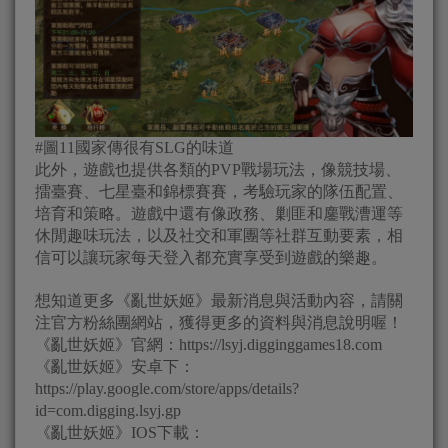
#圖11國家傳很有SLG的味道
此外，遊戲也提供各類的PVP戰場玩法，像競技場、
擂臺賽、七星臺和錦標賽賽，考驗玩家的隊伍配置、
培育和策略。遊戲中還有像政務、剿匪和鏖戰漕運等
休閒趣味玩法，以及社交和軍團等社群互動要素，相
信可以讓玩家每天登入都充實享受到遊戲的樂趣。
想知道更多《亂世妖姬》最新消息與活動內容，請關
注官方粉絲團網站，獲得更多的資料與消息說明喔！
《亂世妖姬》官網：https://lsyj.digginggames18.com
《亂世妖姬》安卓下：
https://play.google.com/store/apps/details?
id=com.digging.lsyj.gp
《亂世妖姬》IOS下載：