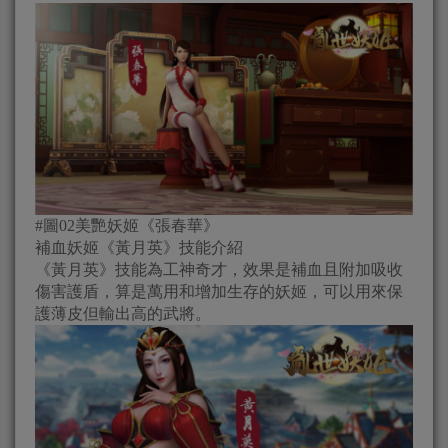
#圖02美艷妖姬《張春華》
補血妖姬《黃月英》技能介紹
《黃月英》技能為工神奇才，效果是補血且附加吸收
傷害護盾，算是萬用和增加生存的妖姬，可以用來保
護薄皮但輸出高的武將。