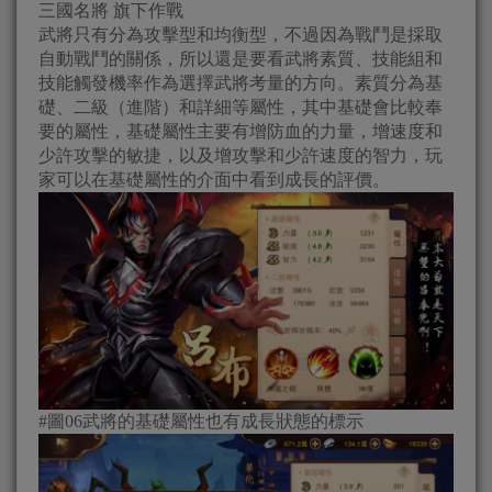
三國名將 旗下作戰
武將只有分為攻擊型和均衡型，不過因為戰鬥是採取
自動戰鬥的關係，所以還是要看武將素質、技能組和
技能觸發機率作為選擇武將考量的方向。素質分為基
礎、二級（進階）和詳細等屬性，其中基礎會比較奉
要的屬性，基礎屬性主要有增防血的力量，增速度和
少許攻擊的敏捷，以及增攻擊和少許速度的智力，玩
家可以在基礎屬性的介面中看到成長的評價。
#圖06武將的基礎屬性也有成長狀態的標示