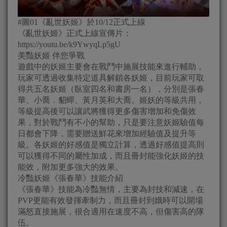
#圖01《亂世妖姬》於10/12正式上線
《亂世妖姬》正式上線宣傳片：
https://youtu.be/k9YwyqLp5gU
美豔妖姬 伴您爭戰
遊戲中的妖姬主要會在戰鬥中施展技能來進行輔助，
玩家可透過收集特定道具解鎖各妖姬，目前玩家可取
得共五名妖姬（臥室四名和書房一名），分別是張春
華、小喬．貂蟬、黃月英和大喬。姬妖的等級共用，
等級提高後可以讓武將獲得更多傷害增加和免傷效
果，對於戰鬥有不小的幫助，只是要注意妖姬驗值每
日都會下降，需要贈送鮮花來增加經驗值及提升等
級。各妖姬的好感值是獨立計算，透過好感值提高則
可以獲得不同的屬性加成，而且冊封能強化妖姬的技
能效，附加更多強大的效果。
冷豔妖姬《張春華》技能介紹
《張春華》技能為冷豔無情，主要為封技和減速，在
PVP更能有效發揮牽制力，而且冊封到娥時可以開場
滿怒直接施展，很合適用在速度不高，但傷害高的隊
伍。