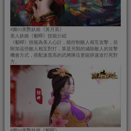
#圖03美艷妖姬《黃月英》
美人妖姬《貂蟬》技能介紹
《貂蟬》技能為美人心計，能控制敵人相互攻擊，並
附加這些敵人相互對打，算是另類的減除敵人的攻擊
機會方式，搭配速度高的武將隊伍更能拼速攻打死對
方。
#圖04美艷妖姬《貂蟬》