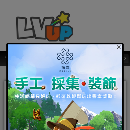
×
《亂世妖姬》12日雙平台正
式上線！ 公開武將及妖姬特
色玩法大揭密
2019-10-15
|
Android
,
IOS
,
好康活動
,
手機遊戲
,
焦點新聞
亂世妖姬