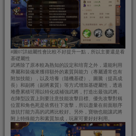
#圖07詳細屬性會比較不好提升一點，所以主要還是看
基礎屬性
武將除了原本較為熟知的設定和培育之外，還能利用
專屬和裝備來獲得額外的素質與能力（專屬通常也有
附加技能），以及培養（隨機基礎）、圖騰（提高成
長）和副將（副將素質）等方式增加基礎屬性，透過
堆疊累積可用以特化或補強武將，打造出最強武將。
在陣型設置上則要注意技能攻擊目標、優先攻擊對稱
位置和角色死是依舊往下攻擊，所以盡量在前面順序
放抗打能力高的武將比較好。另外，寶物也能讓武將
附上特殊能力和素質加成，玩家可要好好利用。