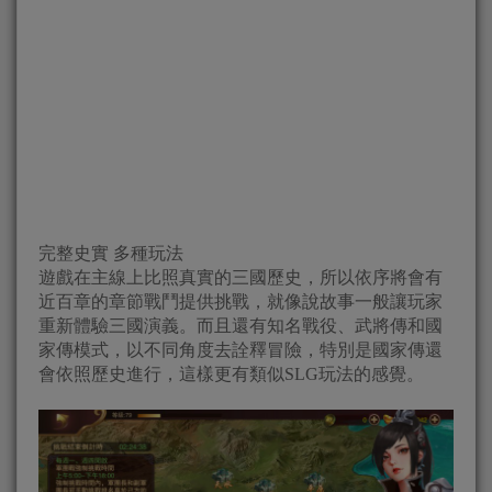
完整史實 多種玩法
遊戲在主線上比照真實的三國歷史，所以依序將會有
近百章的章節戰鬥提供挑戰，就像說故事一般讓玩家
重新體驗三國演義。而且還有知名戰役、武將傳和國
家傳模式，以不同角度去詮釋冒險，特別是國家傳還
會依照歷史進行，這樣更有類似SLG玩法的感覺。