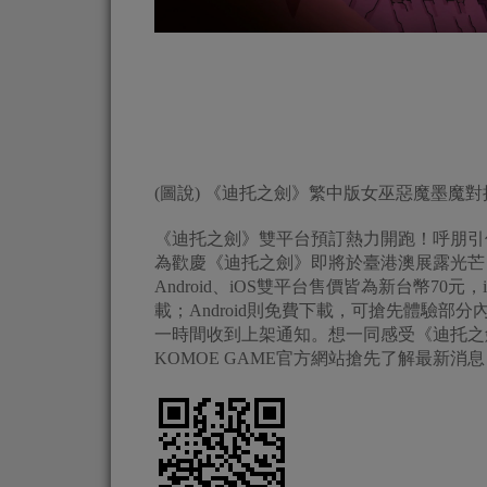
(圖說) 《迪托之劍》繁中版女巫惡魔墨魔
《迪托之劍》雙平台預訂熱力開跑！呼朋引
為歡慶《迪托之劍》即將於臺港澳展露光芒，A
Android、iOS雙平台售價皆為新台幣7
載；Android則免費下載，可搶先體驗
一時間收到上架通知。想一同感受《迪托之
KOMOE GAME官方網站搶先了解最新消