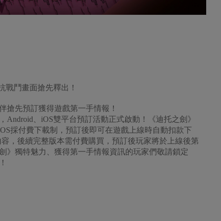
對抗戰鬥畫面搶先釋出！
伴搶先預訂獲得遊戲第一手情報！
ndroid、iOS雙平台預訂活動正式啟動！《迪托之劍》
0元，iOS採付費下載制，預訂後即可在遊戲上線時自動扣款下
部分內容，後續完整版本需付費購買，預訂後玩家將於上線後第
劍》獨特魅力、獲得第一手情報資訊的玩家們敬請鎖定
息！