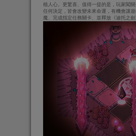
植人心。更驚喜、值得一提的是，玩家闖關
任何決定，皆會改變未來命運，有機會讓遊
魔、完成指定任務關卡、並釋放《迪托之劍