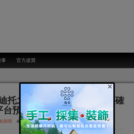
趣事
官方虛寶
×
《迪托之劍》繁中版獨家代理權確
S雙平台預訂熱血展開！
點新聞
迪托之劍