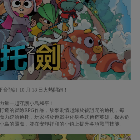
平台預訂 10 月 18 日火熱開跑！
力量一起守護小島和平！
打造的冒險RPG作品，故事劇情起緣於被詛咒的迪托，每一
魔力統治迪托，玩家將於遊戲中化身各式傳奇英雄，探索危
小島的墨魔，並在安靜祥和的小鎮上提升各項戰鬥技能。