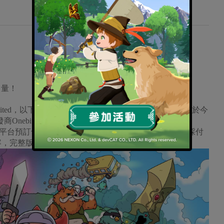
力量！
 Limited，以下簡稱KOMOE GAME) 遊戲代理再傳好消息！於今
Onebitbeyond攜手合作，取得旗下地下城動作冒險
平台預訂也同步於即日起熱血展開！《迪托之劍》iOS採付
內容，完整版本需另外購買，售價皆為新台幣70元。