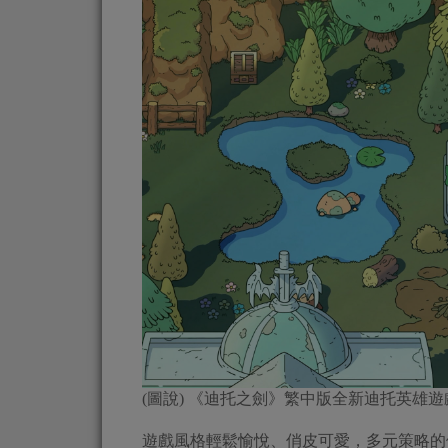
(圖說) 《迪托之劍》繁中版全新迪托英雄
遊戲風格輕鬆愉悅、俏皮可愛，多元策略的