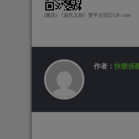
(圖說) 《迪托之劍》雙平台預訂QR code
作者：
快樂係