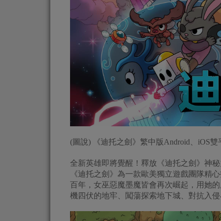
(圖說) 《迪托之劍》繁中版Android、iOS雙
全新英雄即將覺醒！釋放《迪托之劍》神秘
《迪托之劍》為一款歐美獨立遊戲團隊精心
百年，女巫惡魔墨魔皆會再次崛起，用她的
機四伏的地牢、闖蕩探索地下城、對抗入侵