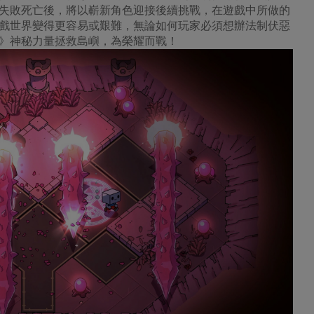
失敗死亡後，將以嶄新角色迎接後續挑戰，在遊戲中所做的
戲世界變得更容易或艱難，無論如何玩家必須想辦法制伏惡
》神秘力量拯救島嶼，為榮耀而戰！