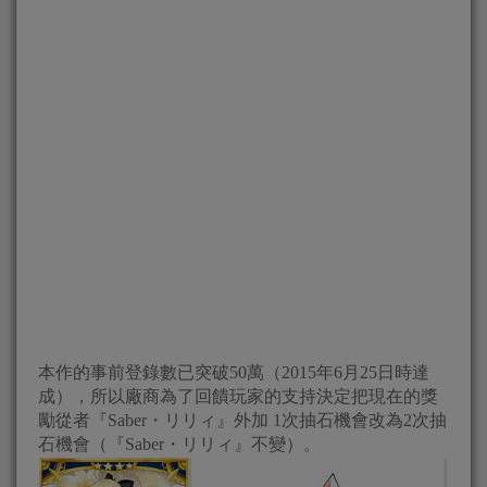
本作的事前登錄數已突破50萬（2015年6月25日時達
成），所以廠商為了回饋玩家的支持決定把現在的獎
勵從者『Saber・リリィ』外加 1次抽石機會改為2次抽
石機會（『Saber・リリィ』不變）。