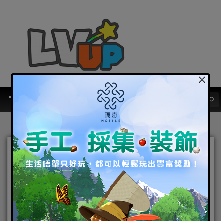
×
聖杯之戰即將展開！
「Fate/Grand Order」配信
日期決定！
2015-06-29
|
Android
,
IOS
,
事前登錄
,
手機遊戲
Android
,
FATE
,
IOS