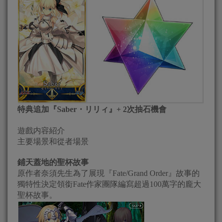
特典追加『Saber・リリィ』+ 2次抽石機會
遊戲内容紹介
主要場景和從者場景
鋪天蓋地的聖杯故事
原作者奈須先生為了展現『Fate/Grand Order』故事的
獨特性決定領銜Fate作家團隊編寫超過100萬字的龐大
聖杯故事。