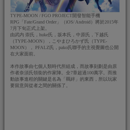
TYPE-MOON / FGO PROJECT開發智能手機
RPG「Fate/Grand Order」（iOS/ Android）將於2015年
7月下旬正式上架。
由武内 崇氏，huke氏，坂本氏，中原氏，下越氏
（TYPE-MOON），こやまひろかず氏（TYPE-
MOON）， PFALZ氏，pako氏聯手的主視覺圖也公開
在大家面前。
本作故事由七個人類時代所組成，而故事刻劃是由原
作者奈須氏領銜的作家陣。全7章超過100萬字。而推
動故事進程的關鍵是名為「羈絆」的東西，所以玩家
要留意與從者之間的關係了。