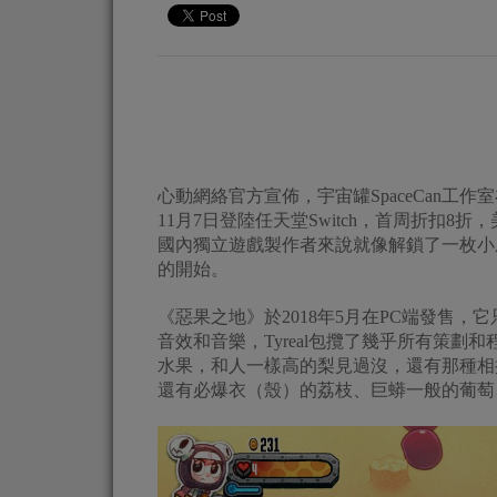
心動網絡官方宣佈，宇宙罐SpaceCan工作室在
11月7日登陸任天堂Switch，首周折扣8折，
國內獨立遊戲製作者來說就像解鎖了一枚小成
的開始。
《惡果之地》於2018年5月在PC端發售，它只由
音效和音樂，Tyreal包攬了幾乎所有策
水果，和人一樣高的梨見過沒，還有那種相
還有必爆衣（殼）的荔枝、巨蟒一般的葡萄