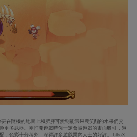
元素，你要在隨機的地圖上和肥胖可愛到能讓果農笑醒的水果們交
換更多武器。剛打開遊戲時你一定會被遊戲的畫面吸引，遊
，色彩十分考究，深得許多遊戲業內人士的好評。 biboX