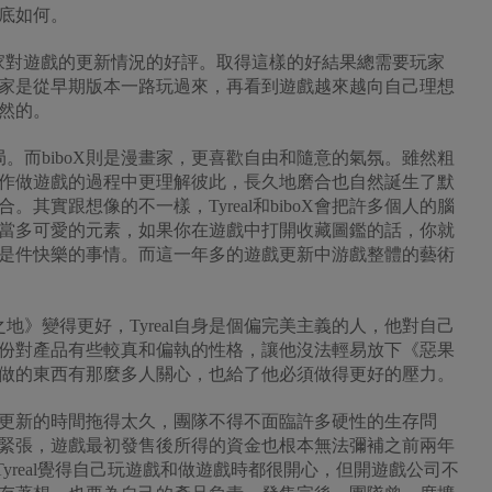
底如何。
玩家對遊戲的更新情況的好評。取得這樣的好結果總需要玩家
家是從早期版本一路玩過來，再看到遊戲越來越向自己理想
然的。
全局。而biboX則是漫畫家，更喜歡自由和隨意的氣氛。雖然粗
作做遊戲的過程中更理解彼此，長久地磨合也自然誕生了默
其實跟想像的不一樣，Tyreal和biboX會把許多個人的腦
當多可愛的元素，如果你在遊戲中打開收藏圖鑑的話，你就
是件快樂的事情。而這一年多的遊戲更新中游戲整體的藝術
之地》變得更好，Tyreal自身是個偏完美主義的人，他對自己
份對產品有些較真和偏執的性格，讓他沒法輕易放下《惡果
做的東西有那麼多人關心，也給了他必須做得更好的壓力。
更新的時間拖得太久，團隊不得不面臨許多硬性的生存問
緊張，遊戲最初發售後所得的資金也根本無法彌補之前兩年
 Tyreal覺得自己玩遊戲和做遊戲時都很開心，但開遊戲公司不