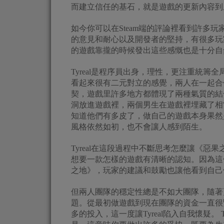
而建立信任的基石，就是遊戲的更新內容到
如今你可以在Steam端的評論裡看到許多
的意見和耐心以及開發者的堅持，有很多玩
的遊戲靠攏的時候發出這些感慨也是十分自
Tyreal是程序員出身，理性，更注重統籌
看起來很有二元對立的感覺，兩人在一起合
契，遊戲里許多地方都體現了兩種氣質的結合。
洞放進遊戲裡，兩個男生在遊戲裡埋藏了相
知道他們有多皮了，做自己的遊戲本身果然
風格依然如初，也不會讓人感到陌生。
Tyreal在這段過程中不斷思考怎麼讓《惡果
想要一款怎樣的遊戲有清晰的認知。因為這
之地》，玩家的建議和鼓勵也讓他看到自己
但兩人團隊的穩定性總是不如大團隊，隨著
題。從最初做遊戲到現在團隊的資金一直很
多的投入，這一度讓Tyreal陷入自我懷疑。