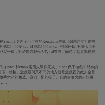
Steam上更新了一年多的RougeLite遊戲《惡果之地》將在
美服為14.99美元，日服為1500日元。登陸Switch對於大部分
就一樣，對於遊戲製作人Tyreal來說，同時又是遊戲蛻變
Tyreal和biboX兩個人製作完成，biboX做了遊戲中所有的
劃和程序、移植。遊戲最與眾不同的地方就是遊戲裡的敵人全是
撲手大小的西瓜、瘋狗一樣的提子、真的會噴火的火龍果、
……