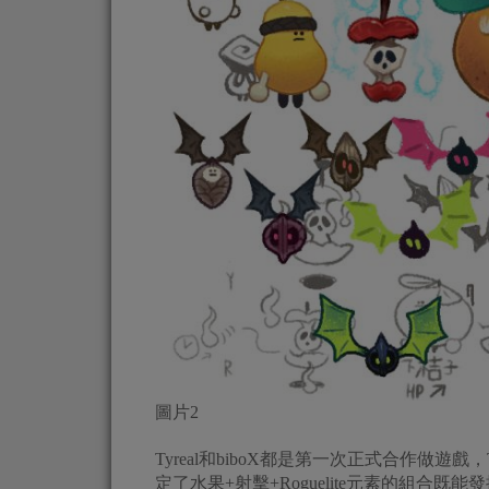
圖片2
Tyreal和biboX都是第一次正式合作做遊
定了水果+射擊+Roguelite元素的組