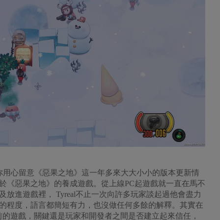
如果你用心留意《惡果之地》這一年多來大大小小的版本更新情
於《惡果之地》的養成遊戲。從上線PC起遊戲就一直在馬不
放進遊戲裡， Tyreal不止一次向許多玩家談起過他會盡力
的程度，語言都簡短有力，也沒做任何多餘的解釋。其實在
向前的遊戲，關鍵還是玩家和開發者之間是否建立起來信任，