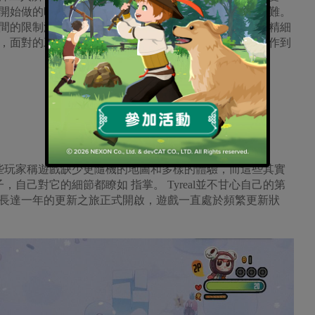
開始做的時候總會遇到第一次真正做遊戲時會遇到的困難。
間的限制沒能在早期階段加入進去，在國內這樣體量和精細
，面對的工作量和技術挑戰也超出預期不少，從開始製作到
，有些玩家稱遊戲缺少更隨機的地圖和多樣的體驗，而這些其實
子，自己對它的細節都瞭如 指掌。 Tyreal並不甘心自己的第
長達一年的更新之旅正式開啟，遊戲一直處於頻繁更新狀