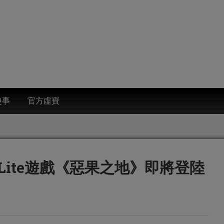
趣事
官方虛寶
eLite遊戲《惡果之地》即將登陸