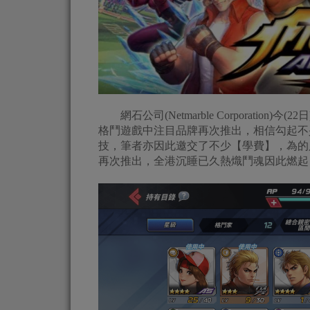
網石公司(Netmarble Corporation
格鬥遊戲中注目品牌再次推出，相信勾起不
技，筆者亦因此邀交了不少【學費】，為的
再次推出，全港沉睡已久熱熾鬥魂因此燃起