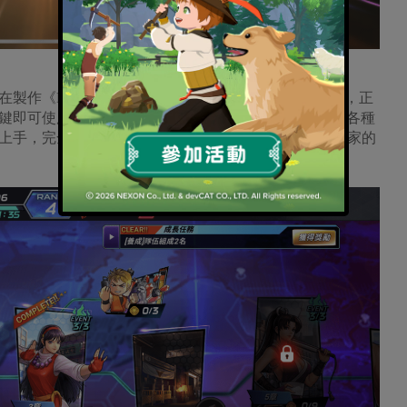
製作《KOF ALLSTAR》時亦打破傳統格鬥遊戲概念，正
即可使用實現各種Combo連技，輕鬆使出必殺技打敗各種
上手，完全不怕忘記必殺技按法而被打爆，真是手殘玩家的