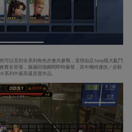
竟然可以見到全系列角色亦會共參戰，直情似足Jump既大亂鬥
會實名登場，滿滿回憶瞬間即時爆發，其中獨特連技／必殺
OF系列中最高還原度作品。