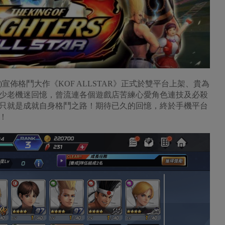
)今(22日)宣佈格鬥大作《KOF ALLSTAR》正式於雙平台上架、貴為
少老機迷回憶，曾流連各個遊戲店苦練心愛角色連技及必殺
只就是成就自身格鬥之路！期待已久的回憶，終於手機平台
！