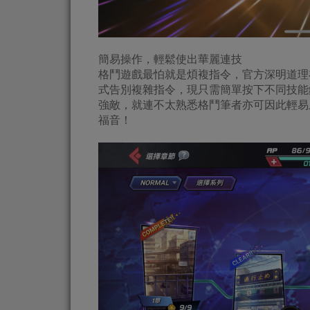
簡易操作，輕鬆使出華麗連技
格鬥遊戲最怕就是煩複指令，官方深明道理在
式告別複雜指令，現只需簡單按下不同技能鍵
強敵，就連不太熟悉格鬥筆者亦可因此輕易
福音！