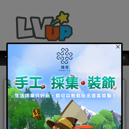
×
作死到鬼畜——史上最魔性的
新派武俠Roguelike射擊手
遊《直到我中了一箭》正式
上市！