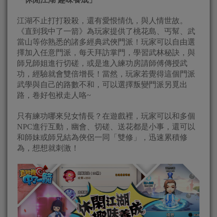
江湖不止打打殺殺，還有愛恨情仇，與人情世故。
《直到我中了一箭》為玩家提供了桃花島、丐幫、武
當山等你熟悉的諸多經典武俠門派！玩家可以自由選
擇加入任意門派，每天拜訪掌門，學習武林秘訣，與
師兄師姐進行切磋，或是進入練功房請師傅傳授武
功，經驗就會雙倍增長！當然，玩家若覺得這個門派
武學與自己的路數不和，可以選擇叛變門派另覓出
路，卷好包袱走人咯~
只有練功哪來兒女情長？在遊戲裡，玩家可以和多個
NPC進行互動，幽會、切磋、送花都是小事，還可以
和師妹或師兄結為俠侶一同「雙修」，迅速累積修
為，想想就刺激！