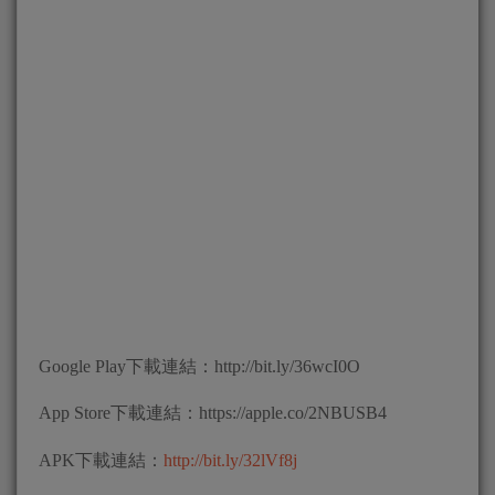
Google Play下載連結：http://bit.ly/36wcI0O
App Store下載連結：https://apple.co/2NBUSB4
APK下載連結：
http://bit.ly/32lVf8j