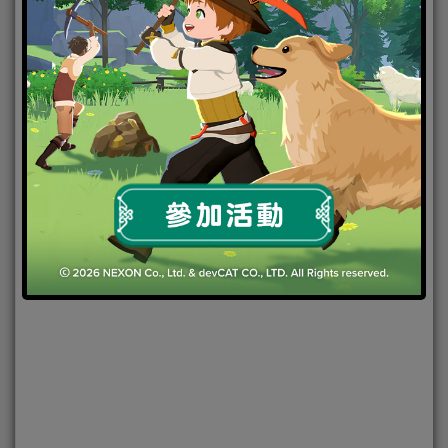
2019-11-20
|
Android
,
IOS
,
手機遊戲
,
焦點新聞
直到我中
了一箭
今日，新派武俠Roguelike射擊手遊《直到我中了一
箭》在Google Play & App Store雙平台正式上市！
這是一款你從未體驗過的鬼畜射擊類手遊，玩家只能
用一根手指和一條生命，來挑戰各路經典武俠門派，
關卡和BOSS通通隨機！讓你體驗真正的單指操作，一
命通關！