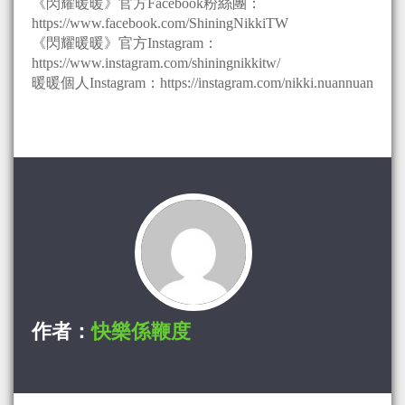
《閃耀暖暖》官方Facebook粉絲團：
https://www.facebook.com/ShiningNikkiTW
《閃耀暖暖》官方Instagram：
https://www.instagram.com/shiningnikkitw/
暖暖個人Instagram：https://instagram.com/nikki.nuannuan
作者：
快樂係鞭度