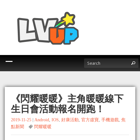
《閃耀暖暖》主角暖暖線下
生日會活動報名開跑！
2019-11-25
|
Android
,
IOS
,
好康活動
,
官方虛寶
,
手機遊戲
,
焦
點新聞
閃耀暖暖