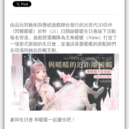
由品玩邦藝術與疊紙遊戲聯合發行的次世代3D巨作
《閃耀暖暖》於昨（21）日開啟暖暖生日會線下活動
報名管道。遊戲營運團隊為主角暖暖（Nikki）打造了
一場形式新穎的生日會，並邀請喜愛暖暖的搭配師們
在現場與她近距離互動。
參與生日會 和暖暖一起慶生吧！