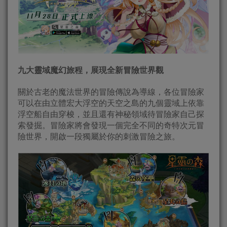
九大靈域魔幻旅程，展現全新冒險世界觀
關於古老的魔法世界的冒險傳說為導線，各位冒險家
可以在由立體宏大浮空的天空之島的九個靈域上依靠
浮空船自由穿梭，並且還有神秘領域待冒險家自己探
索發掘。冒險家將會發現一個完全不同的奇特次元冒
險世界，開啟一段獨屬於你的刺激冒險之旅。