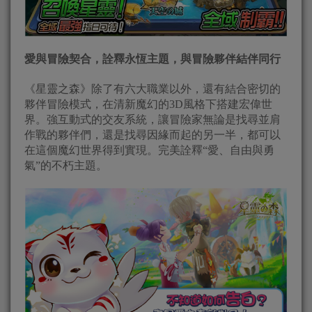
愛與冒險契合，詮釋永恆主題，與冒險夥伴結伴同行
《星靈之森》除了有六大職業以外，還有結合密切的
夥伴冒險模式，在清新魔幻的3D風格下搭建宏偉世
界。強互動式的交友系統，讓冒險家無論是找尋並肩
作戰的夥伴們，還是找尋因緣而起的另一半，都可以
在這個魔幻世界得到實現。完美詮釋“愛、自由與勇
氣”的不朽主題。