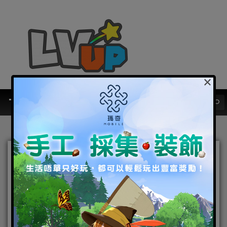
×
11月28日中午12點正式上
線！結伴冒險RPG《星靈之
森》事前登錄進行中
Appstore/Googleplay雙平
台預約啟動