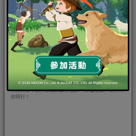
2019-11-25
|
Android
,
IOS
,
手機遊戲
,
焦點新聞
星靈之森
初心網路科技股份有限公司 （ORIGIN MOOD
LIMITED）今（11 月 21 日）宣佈，旗下結伴冒險
RPG《星靈之森》將於11月28日（週四）中午12點正
式上線！在大世界冒險遊歷尋找最初的快樂，無論四
季變換也不忘當初的感動，只想和你一起信守約定！
11月28日，結伴冒險的森林物語-《星靈之森》結伴與
你同行！