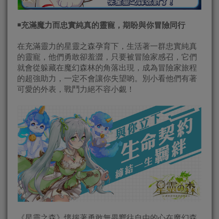
￭充滿魔力而忠實純真的靈寵，期盼與你冒險同行
在充滿靈力的星靈之森孕育下，生活著一群忠實純真
的靈寵，他們勇敢卻羞澀，只要被冒險家感召，它們
就會從躲藏在魔幻森林的角落出現，成為冒險家旅程
的超強助力，一定不會讓你失望喲。別小看他們有著
可愛的外表，戰鬥力絕不容小覷！
《星靈之森》懷揣著勇敢無畏嚮往自由的心在魔幻森