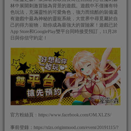
林中展開刺激冒險為背景的遊戲。遊戲中不僅擁有特
色玩法，充滿靈性的可愛角色，強力而炫酷的裝備還
有遊戲中最為神秘的靈寵系統，大世界中尋覓屬於自
己的得力寵物，助你成為最強大的冒險家！遊戲已於
App Store和GooglePlay雙平台同時接受預訂，11月28
日與你信守約定！
官方粉絲頁：https://www.facebook.com/OM.XLZS/
事前登錄：https://xlzs.originmood.com/event/20191115/?