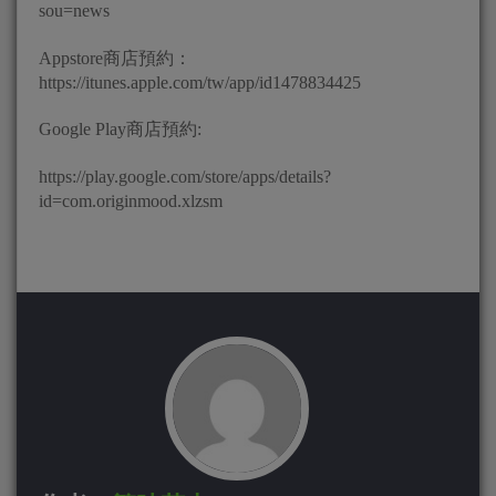
sou=news
Appstore商店預約：
https://itunes.apple.com/tw/app/id1478834425
Google Play商店預約:
https://play.google.com/store/apps/details?
id=com.originmood.xlzsm