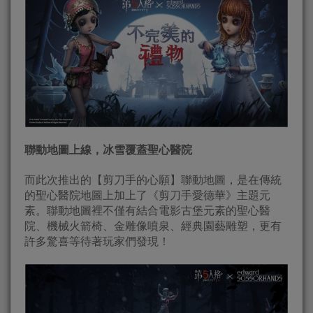
聯動地圖上線，冰雪覆蓋聖心醫院
而此次推出的【剪刀手的心願】聯動地圖，是在傳統
的聖心醫院地圖上加上了《剪刀手愛德華》主題元
素。聯動地圖裡不僅有結合電影古堡元素的聖心醫
院、機械火箭椅、金雕像噴泉、經典園藝雕塑，更有
許多驚喜等待著玩家們發現！