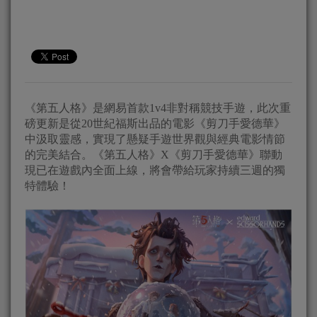
《第五人格》是網易首款1v4非對稱競技手遊，此次重
磅更新是從20世紀福斯出品的電影《剪刀手愛德華》
中汲取靈感，實現了懸疑手遊世界觀與經典電影情節
的完美結合。《第五人格》X《剪刀手愛德華》聯動
現已在遊戲內全面上線，將會帶給玩家持續三週的獨
特體驗！