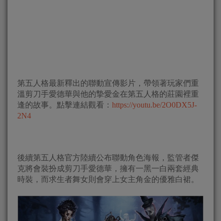
第五人格最新釋出的聯動宣傳影片，帶領著玩家們重
溫剪刀手愛德華與他的摯愛金在第五人格的莊園裡重
逢的故事。點擊連結觀看：
https://youtu.be/2O0DX5J-
2N4
後續第五人格官方陸續公布聯動角色海報，監管者傑
克將會裝扮成剪刀手愛德華，擁有一黑一白兩套經典
時裝，而求生者舞女則會穿上女主角金的優雅白裙。