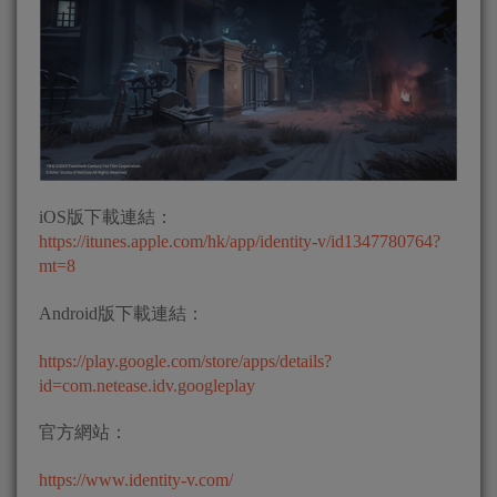
iOS版下載連結：
https://itunes.apple.com/hk/app/identity-v/id1347780764?
mt=8
Android版下載連結：
https://play.google.com/store/apps/details?
id=com.netease.idv.googleplay
官方網站：
https://www.identity-v.com/