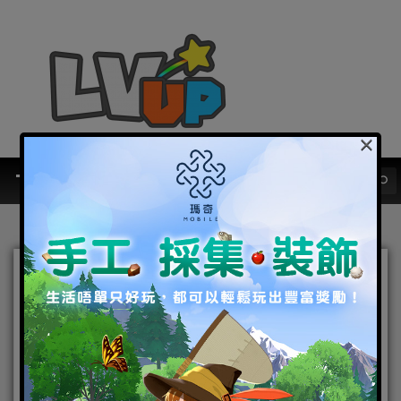
×
《第五人格》X《剪刀手愛
德華》聯動開啟：請收下這
份精心製作的“不完美的禮
物”！