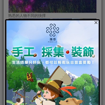
熟悉的人物不同的抉擇
×
執子之手寫下不朽的傳說。