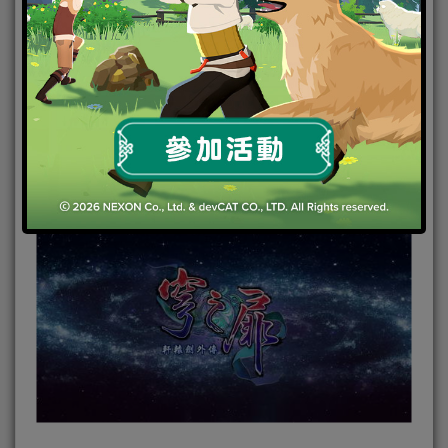
執子之手許下守護的星念。
《軒轅劍外傳穹之扉》上市兩週銷量便已突破20萬
套，作為經典系列單機《軒轅劍》變革最大的一代，
同時又回歸軒轅劍系列最初的獨特設定風格，將歷史
與玄幻神話相結合，演繹出一段別樣山海傳奇之旅。