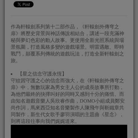
作為軒轅劍系列第十二部作品，《軒轅劍外傳穹之
扉》將歷史背景與神話傳說相結合，講述一段充滿神
秘與夢幻色彩的動人故事。更使用全新光照系統與場
景氛圍，打造風格多變的遊戲場景。明雷遇敵、即時
戰鬥，顛覆系列傳統的遊戲玩法，打造全新軒轅劍之
旅。
【星之信念守護永恆】
守紋因守護之心的信念而強大，在《軒轅劍外傳穹之
扉》中，無數玩家為男女主人公的成長故事所打動，
為他們最終的抉擇叫好的同時又感到十分的痛惜。而
由知名遊戲音樂人吳欣睿作曲，DOMO小組成員鄭安
尚作詞，馬來西亞知名音樂製作人陳飛午與靳鐵章共
同製作，新生代女歌手廖羽演唱的主題曲《星念》，
則將這段往事向我們娓娓道來。