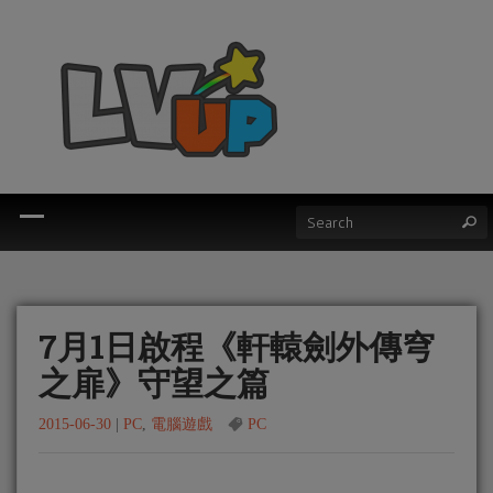
7月1日啟程《軒轅劍外傳穹
之扉》守望之篇
2015-06-30
|
PC
,
電腦遊戲
PC