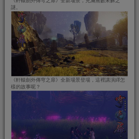
《軒轅劍外傳穹之扉》全新場景，充滿無數未解之
謎。
《軒轅劍外傳穹之扉》全新場景登場，這裡講演繹怎
樣的故事呢？