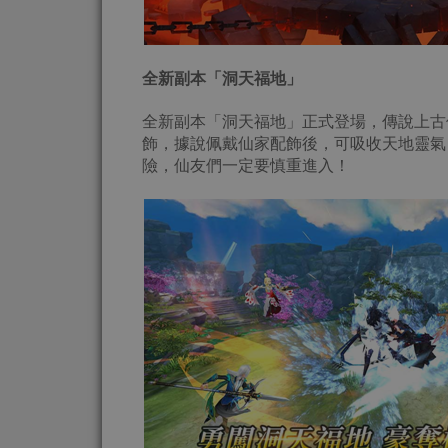
全新副本
「
洞天福地
」
全新副本「洞天福地」正式登場，傳說上古
飾，據說佩戴仙家配飾後，可吸收天地靈氣
險，仙友們一定要慎重進入！