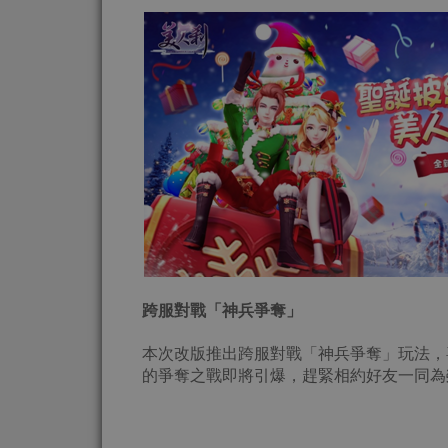
跨服對戰
「
神兵爭奪
」
本次改版推出跨服對戰「神兵爭奪」玩法，
的爭奪之戰即將引爆，趕緊相約好友一同為