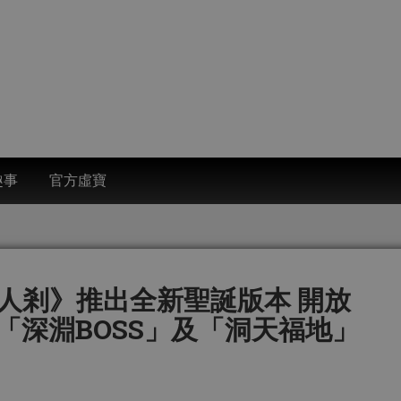
趣事
官方虛寶
美人剎》推出全新聖誕版本 開放
「深淵BOSS」及「洞天福地」