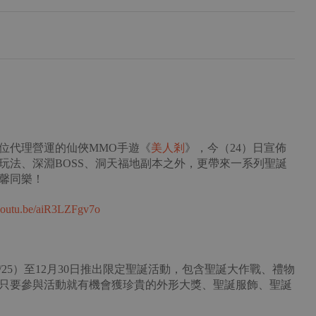
位代理營運的仙俠MMO手遊《
美人剎
》，今（24）日宣佈
玩法、深淵BOSS、洞天福地副本之外，更帶來一系列聖誕
馨同樂！
/youtu.be/aiR3LZFgv7o
25）至12月30日推出限定聖誕活動，包含聖誕大作戰、禮物
只要參與活動就有機會獲珍貴的外形大獎、聖誕服飾、聖誕