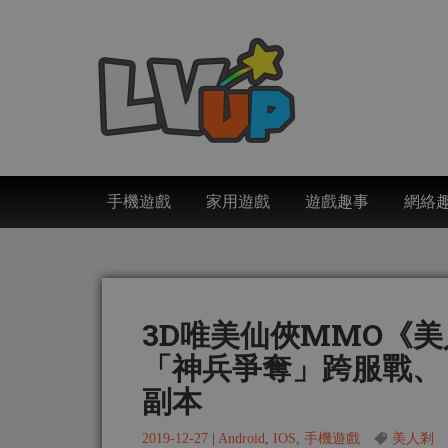
手機遊戲
家用遊戲
遊戲趣事
網絡
3D唯美仙俠MMO《
「神兵爭奪」跨服戰、
副本
2019-12-27
|
Android
,
IOS
,
手機遊戲
美人剎