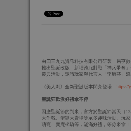
由四三九九資訊科技有限公司研製，易亨數
推出聖誕改版，新增跨服對戰「神兵爭奪」
慶典活動，邀請玩家與代言人「李毓芬」溫
《美人剎》全新聖誕版本閃亮登場：
https:/
聖
誕狂歡派好禮拿不停
因應聖誕節的到來，官方於聖誕節當天（12/
大作戰、聖誕大賣場等眾多趣味活動。玩家
萌寵、麋鹿坐騎等，滿滿好禮，等你來拿！