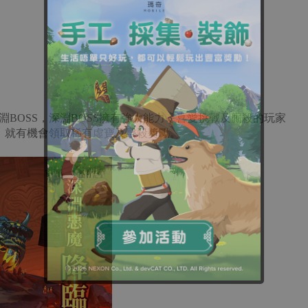
BOSS，深淵BOSS擁有強大能力，喜愛挑戰及廝殺的玩家
S，就有機會領取稀有虛寶及擊殺獎勵。