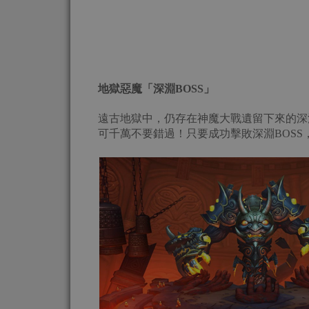
地獄惡魔
「
深淵
BOSS
」
遠古地獄中，仍存在神魔大戰遺留下來的深淵
可千萬不要錯過！只要成功擊敗深淵BOS